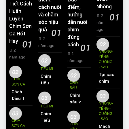
Tiết Cách
Nhồng
cách nuôi
điểm,
Huấn
và chăm
hướng
01
2
Luyện
sóc hiệu
dẫn nuôi
năm
Chim Sơn
quả
chim
ago
01
Ca Hót
đúng
2
Hay
01
02
cách
01
năm ago
2
NHỒNG-
1
năm ago
YỂNG -
02
năm ago
CƯỠNG
- SÁO
TIỂU MI
02
02
Tại sao
Chim
CHIM
chim
tiểu mi
CHIM
SƠN CA
Sáo lại
SÂU
ăn gì?
Cách
được
Chim
03
Kinh
03
Điều Trị
yêu
sâu và
nghiệm
NHỒNG-
Hiệu
TIỂU MI
thích
những
YỂNG -
nuôi
Quả
03
Chim
nuôi
CƯỠNG
thông
chim
03
Các
- SÁO
Tiểu Mi
làm thú
CHIM
tin cơ
tiểu mi
CHIM
Bệnh
SƠN CA
Mách
ăn gì?
cưng?
bản về