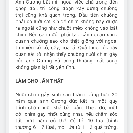
Anh Cương bật mí, ngoài việc chú trọng đến
ghép đôi, thì công đoạn xây dựng chuồng
trại cũng khá quan trọng. Đầu tiên chuồng
phải có lưới sắt kín để chim không bay được
ra ngoài cũng như chuột mèo không vào bắt
chim. Bên cạnh đó, phải tạo cảnh quan xung
quanh chuồng sao cho thật giống với ngoài
tự nhiên có cỏ, cây, hoa lá. Quả thực, lúc này
quan sát tôi nhận thấy chuồng nuôi chim gáy
của anh Cương vô cùng thoáng mát song
không gian lại rất yên tĩnh.
LÀM CHƠI, ĂN THẬT
Nuôi chim gáy sinh sản thành công hơn 20
năm qua, anh Cương đúc kết ra một quy
trình chăn nuôi khá bài bản. Theo đó, một
đôi chim gáy nhốt cùng nhau nếu chăm sóc
tốt một năm có thể đẻ tới 10 lứa (bình
thường 6 – 7 lứa), mỗi lứa từ 1 – 2 quả trứng,