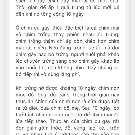
cách 1 ngày chim gáy mái lại đẻ một quả.
Thời gian để ấp 1 quả trứng từ lúc mới đẻ
đến khi nở tổng cộng 16 ngày.
Ở chim cu gáy, điều đặc biệt là cả chim mái
và chim trống thay phiên nhau ấp trứng,
chim trống thậm chí ấp còn khéo hơn chim
mái rất nhiều. Nếu đang trong lúc ấp mà đôi
chim gáy nào bỏ trứng, người nuôi phải khéo
léo chuyển trứng sang cho chim gáy khác ấp
vào buổi tối, nếu không nhìn thấy chúng sẽ
bỏ tiếp thì vô cùng lãng phí.
Khi trứng nở được khoảng 10 ngày, chim non
mọc đủ lông, đủ cánh, trong thời gian này
thức ăn chính của chim non là sữa được tiết
ra từ diều của chim bố mẹ. Sau 10 ngày, có
thể tách chim non ra nuôi bộ để chim mái đẻ
lứa tiếp theo. Thức ăn của chim cu gáy rất
đơn giản gồm thóc, đỗ, vừng, lạc, kê… trộn
lại với nhau. Lưu ý, với thóc cần cho vào bao