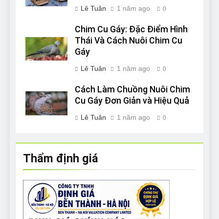
Lê Tuân
1 năm ago
0
Chim Cu Gáy: Đặc Điểm Hình
Thái Và Cách Nuôi Chim Cu
Gáy
Lê Tuân
1 năm ago
0
Cách Làm Chuồng Nuôi Chim
Cu Gáy Đơn Giản và Hiệu Quả
Lê Tuân
1 năm ago
0
Thẩm định giá