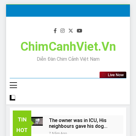
Skip
to
content
ChimCanhViet.Vn
Diễn Đàn Chim Cảnh Việt Nam
Live Now
TIN
The owner was in ICU, His
neighbours gave his dog
HOT
away!
7 Năm Ago