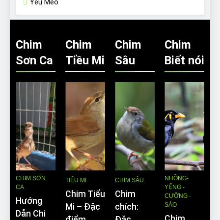
Yêu Mèo
Chim
Chim
Chim
Chim
Sơn Ca
Tiều Mi
Sâu
Biết nói
CHIM SƠN
NHỒNG-
TIỂU MI
CHIM SÂU
CA
YỂNG -
Chim Tiểu
Chim
CƯỠNG -
Hướng
SÁO
Mi – Đặc
chích:
Dẫn Chi
Chim
điểm,
Đặc