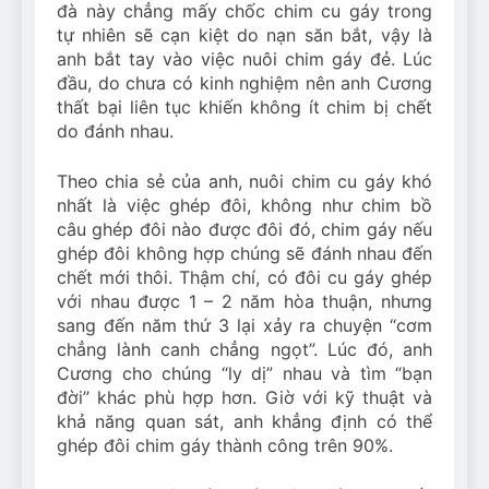
đà này chẳng mấy chốc chim cu gáy trong
tự nhiên sẽ cạn kiệt do nạn săn bắt, vậy là
anh bắt tay vào việc nuôi chim gáy đẻ. Lúc
đầu, do chưa có kinh nghiệm nên anh Cương
thất bại liên tục khiến không ít chim bị chết
do đánh nhau.
Theo chia sẻ của anh, nuôi chim cu gáy khó
nhất là việc ghép đôi, không như chim bồ
câu ghép đôi nào được đôi đó, chim gáy nếu
ghép đôi không hợp chúng sẽ đánh nhau đến
chết mới thôi. Thậm chí, có đôi cu gáy ghép
với nhau được 1 – 2 năm hòa thuận, nhưng
sang đến năm thứ 3 lại xảy ra chuyện “cơm
chẳng lành canh chẳng ngọt”. Lúc đó, anh
Cương cho chúng “ly dị” nhau và tìm “bạn
đời” khác phù hợp hơn. Giờ với kỹ thuật và
khả năng quan sát, anh khẳng định có thể
ghép đôi chim gáy thành công trên 90%.