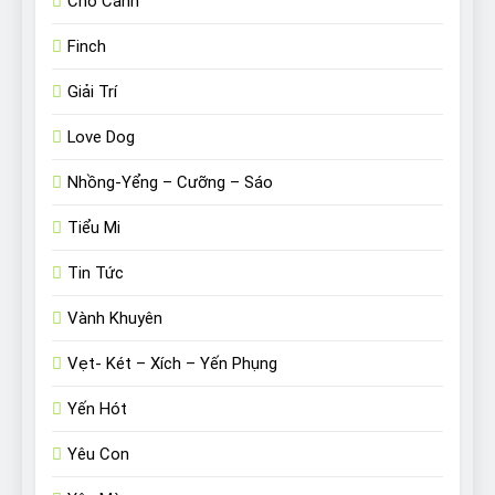
Chó Cảnh
Finch
Giải Trí
Love Dog
Nhồng-Yểng – Cưỡng – Sáo
Tiểu Mi
Tin Tức
Vành Khuyên
Vẹt- Két – Xích – Yến Phụng
Yến Hót
Yêu Con