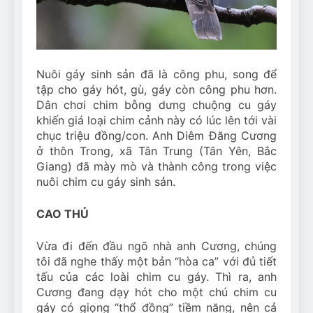
Can Bulldogs Play Fetch?
And How to Train Them!
7 Năm Ago
How Often Do I Need to
Groom My Bulldog
Nuôi gáy sinh sản đã là công phu, song để
7 Năm Ago
tập cho gáy hót, gù, gáy còn công phu hơn.
Dân chơi chim bỗng dưng chuộng cu gáy
khiến giá loại chim cảnh này có lúc lên tới vài
chục triệu đồng/con. Anh Diêm Đăng Cương
ở thôn Trong, xã Tân Trung (Tân Yên, Bắc
Giang) đã mày mò và thành công trong việc
nuôi chim cu gáy sinh sản.
CAO THỦ
Vừa đi đến đầu ngõ nhà anh Cương, chúng
tôi đã nghe thấy một bản “hòa ca” với đủ tiết
tấu của các loài chim cu gáy. Thì ra, anh
Cương đang dạy hót cho một chú chim cu
gáy có giọng “thổ đồng” tiềm năng, nên cả