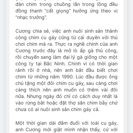
đàn chim trong chuồng lẫn trong lồng đều
đồng thanh “cất giọng” hưởng ứng theo vị
“nhạc trưởng”.
Cương chia sẻ, việc anh nuôi sinh sản thành
công chim cu gáy cũng từ cái duyên với thú
chơi chim mà ra. Thực ra nghề chính của anh
Cương trước đây là mở lò ấp gà thủ công,
rồi chuyển sang làm đại lý gà giống cho một
công ty tại Bắc Ninh. Chính vì có thời gian
rảnh rỗi ở nhà, nên anh bắt đầu biết chơi
chim từ những năm 1990. Lúc đầu được ông
chú tặng một đôi chim cu gáy, sau càng chơi
càng thích nên anh muốn có thêm vài đôi
nữa. Nhưng ngày đó chỉ có cách duy nhất là
vào rừng bắt hoặc đặt thợ săn chim bẫy chứ
chưa có ai nuôi sinh sản chim gáy cả.
Một thời gian dài đắm đuối với loài cu gáy,
anh Cương mới giật mình nhận thấy, cứ với