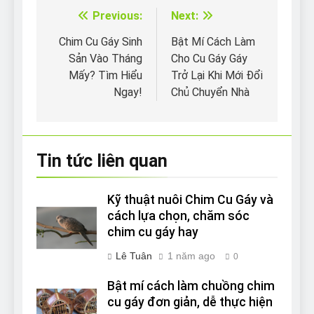
Previous:
Next:
Điều
hướng
Chim Cu Gáy Sinh
Bật Mí Cách Làm
Sản Vào Tháng
Cho Cu Gáy Gáy
bài
Mấy? Tìm Hiểu
Trở Lại Khi Mới Đổi
viết
Ngay!
Chủ Chuyển Nhà
Tin tức liên quan
Kỹ thuật nuôi Chim Cu Gáy và
cách lựa chọn, chăm sóc
chim cu gáy hay
Lê Tuân
1 năm ago
0
Bật mí cách làm chuồng chim
cu gáy đơn giản, dễ thực hiện