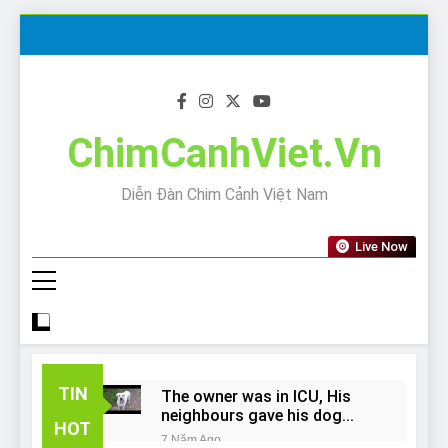
Skip
to
content
ChimCanhViet.Vn
Diễn Đàn Chim Cảnh Việt Nam
Live Now
TIN
The owner was in ICU, His
neighbours gave his dog
HOT
away!
7 Năm Ago