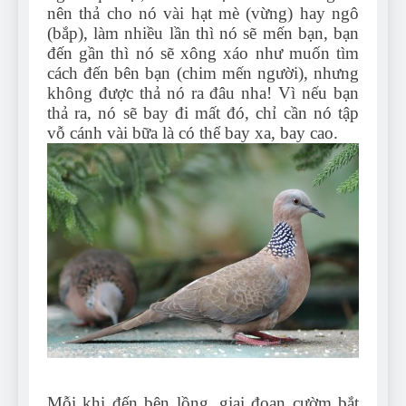
nên thả cho nó vài hạt mè (vừng) hay ngô
(bắp), làm nhiều lần thì nó sẽ mến bạn, bạn
đến gần thì nó sẽ xông xáo như muốn tìm
cách đến bên bạn (chim mến người), nhưng
không được thả nó ra đâu nha! Vì nếu bạn
thả ra, nó sẽ bay đi mất đó, chỉ cần nó tập
vỗ cánh vài bữa là có thể bay xa, bay cao.
Mỗi khi đến bên lồng, giai đoạn cườm bắt