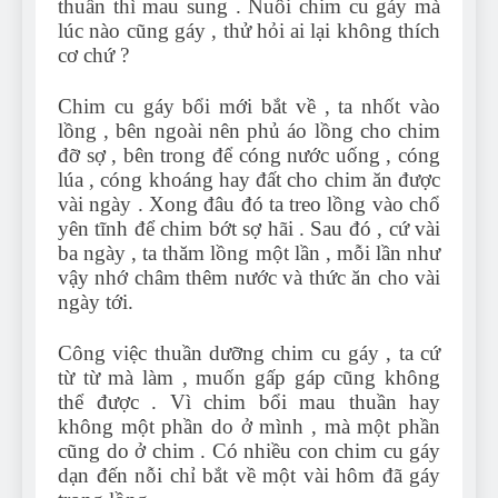
thuần thì mau sung . Nuôi chim cu gáy mà
lúc nào cũng gáy , thử hỏi ai lại không thích
cơ chứ ?
Chim cu gáy bổi mới bắt về , ta nhốt vào
lồng , bên ngoài nên phủ áo lồng cho chim
đỡ sợ , bên trong để cóng nước uống , cóng
lúa , cóng khoáng hay đất cho chim ăn được
vài ngày . Xong đâu đó ta treo lồng vào chổ
yên tĩnh để chim bớt sợ hãi . Sau đó , cứ vài
ba ngày , ta thăm lồng một lần , mỗi lần như
vậy nhớ châm thêm nước và thức ăn cho vài
ngày tới.
Công việc thuần dưỡng chim cu gáy , ta cứ
từ từ mà làm , muốn gấp gáp cũng không
thể được . Vì chim bổi mau thuần hay
không một phần do ở mình , mà một phần
cũng do ở chim . Có nhiều con chim cu gáy
dạn đến nỗi chỉ bắt về một vài hôm đã gáy