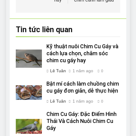
bài
viết
Tin tức liên quan
Kỹ thuật nuôi Chim Cu Gáy và
cách lựa chọn, chăm sóc
chim cu gáy hay
Lê Tuân
1 năm ago
0
Bật mí cách làm chuồng chim
cu gáy đơn giản, dễ thực hiện
Lê Tuân
1 năm ago
0
Chim Cu Gáy: Đặc Điểm Hình
Thái Và Cách Nuôi Chim Cu
Gáy