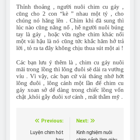
Thỉnh thoảng , người nuôi chim cu gáy ,
cũng cho 2 con “kè ” nhau một tý , cho
chúng nó hăng lên . Chim khi đã sung thì
lúc nào cũng năng nổ , hễ người nuôi búng
tay là gáy , hoặc vừa nghe chim khác nổi
một vài hậu là nó cũng tức khắc hăm hở trả
lời , tỏ ra ta đây không chịu thua sút một ai !
Các bạn lưu ý thêm là , chim cu gáy nuôi
mãi trong lồng thì lông đuôi sẽ dài ra vướng
víu . Vì vậy, các bạn cứ vài tháng nhớ hớt
lông đuôi , lông cánh một lần để chim cu
gáy xoan sở dể dàng trong chiếc lồng vốn
chật ,khỏi gẫy đuôi xơ cánh , mất thẫm mỹ .
Previous:
Next:
Điều
hướng
Luyện chim hót
Kinh nghiệm nuôi
hay
chim cảnh làm giàu