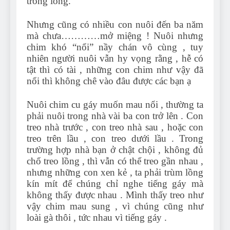
trong lồng.
Nhưng cũng có nhiều con nuôi đến ba năm
mà chưa…………mở miệng ! Nuôi nhưng
chim khó “nổi” nầy chán vô cùng , tuy
nhiên người nuôi vẫn hy vọng rằng , hễ có
tật thì có tài , những con chim như vậy đã
nổi thì không chê vào đâu được các bạn ạ
Nuôi chim cu gáy muốn mau nổi , thường ta
phải nuôi trong nhà vài ba con trở lên . Con
treo nhà trước , con treo nhà sau , hoặc con
treo trên lầu , con treo dưới lầu . Trong
trường hợp nhà bạn ở chật chội , không đủ
chổ treo lồng , thì vẫn có thể treo gần nhau ,
nhưng những con xen kẻ , ta phải trùm lồng
kín mít để chúng chỉ nghe tiếng gáy mà
không thấy được nhau . Mình thấy treo như
vậy chim mau sung , vì chúng cũng như
loài gà thôi , tức nhau vì tiếng gáy .