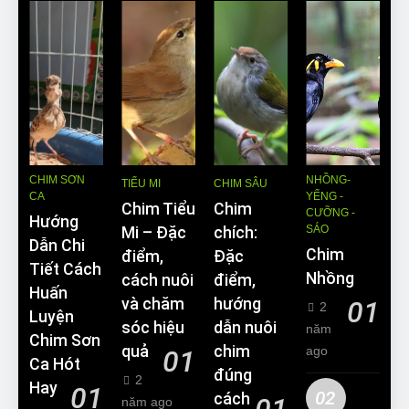
CHIM SƠN
NHỒNG-
TIỂU MI
CHIM SÂU
CA
YỂNG -
Chim Tiểu
Chim
CƯỠNG -
Hướng
SÁO
Mi – Đặc
chích:
Dẫn Chi
Chim
điểm,
Đặc
Tiết Cách
Nhồng
cách nuôi
điểm,
Huấn
và chăm
hướng
01
2
Luyện
sóc hiệu
dẫn nuôi
năm
Chim Sơn
quả
chim
ago
01
Ca Hót
đúng
2
Hay
01
02
cách
01
năm ago