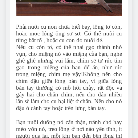
Can Bulldogs Play Fetch?
And How to Train Them!
7 Năm Ago
How Often Do I Need to
Phải nuôi cu non chưa biết bay, lông tơ còn,
Groom My Bulldog
hoặc mọc lông ống sơ sơ. Có thể nuôi cu
7 Năm Ago
rừng bắt tổ , hoặc cu con do nuôi đẻ.
Nếu cu còn tơ, có thể nhai gạo thành nhỏ
vụn, cho miệng nó vào miệng của bạn, nghe
ghê ghê nhưng vui lắm, chim sẽ tự rúc tìm
gạo trong miệng của bạn để ăn, như rúc
trong miệng chim mẹ vậy!
Không nên cho
chim đậu giữa lòng bàn tay, vì giữa lòng
bàn tay thường có mồ hôi chảy, rất độc và
gây hại cho chân chim, nếu cho đậu nhiều
lần sẽ làm cho cu bại liệt ở chân. Nên cho nó
đậu ở cánh tay hoặc trên lưng bàn tay.
Bạn nuôi dưỡng nó cẩn thận, tránh chó hay
mèo vờn nó, treo lồng ở nơi nào yên tĩnh, ít
người qua lại, mỗi khi bạn đến bên lồng thì