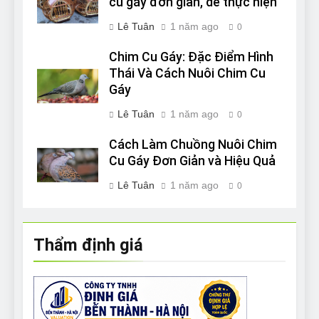
cu gáy đơn giản, dễ thực hiện
Lê Tuân
1 năm ago
0
Chim Cu Gáy: Đặc Điểm Hình
Thái Và Cách Nuôi Chim Cu
Gáy
Lê Tuân
1 năm ago
0
Cách Làm Chuồng Nuôi Chim
Cu Gáy Đơn Giản và Hiệu Quả
Lê Tuân
1 năm ago
0
Thẩm định giá