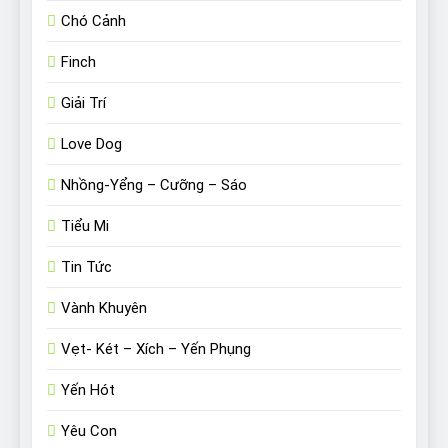
Chó Cảnh
Finch
Giải Trí
Love Dog
Nhồng-Yểng – Cưỡng – Sáo
Tiểu Mi
Tin Tức
Vành Khuyên
Vẹt- Két – Xích – Yến Phụng
Yến Hót
Yêu Con