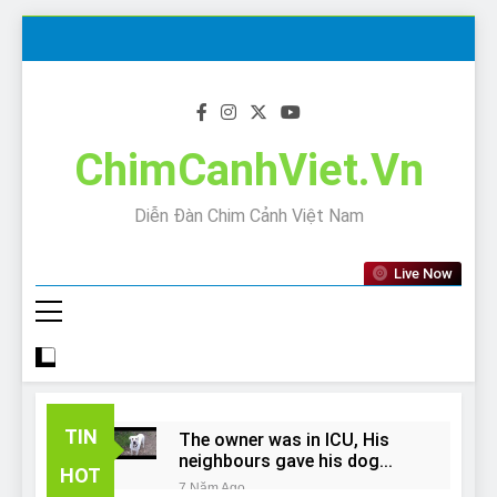
Skip
to
content
ChimCanhViet.Vn
Diễn Đàn Chim Cảnh Việt Nam
Live Now
TIN
The owner was in ICU, His
neighbours gave his dog
HOT
away!
7 Năm Ago