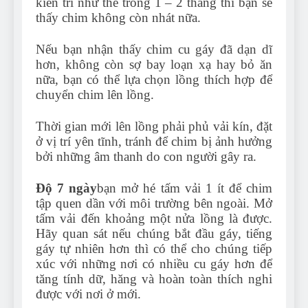
kiên trì như thế trong 1 – 2 tháng thì bạn sẽ
thấy chim không còn nhát nữa.
Nếu bạn nhận thấy chim cu gáy đã dạn dĩ
hơn, không còn sợ bay loạn xạ hay bỏ ăn
nữa, bạn có thể lựa chọn lồng thích hợp để
chuyển chim lên lồng.
Thời gian mới lên lồng phải phủ vải kín, đặt
ở vị trí yên tĩnh, tránh để chim bị ảnh hưởng
bởi những âm thanh do con người gây ra.
Độ 7 ngày
bạn mở hé tấm vải 1 ít để chim
tập quen dần với môi trường bên ngoài. Mở
tấm vải đến khoảng một nửa lồng là được.
Hãy quan sát nếu chúng bắt đầu gáy, tiếng
gáy tự nhiên hơn thì có thể cho chúng tiếp
xúc với những nơi có nhiều cu gáy hơn để
tăng tính dữ, hăng và hoàn toàn thích nghi
được với nơi ở mới.