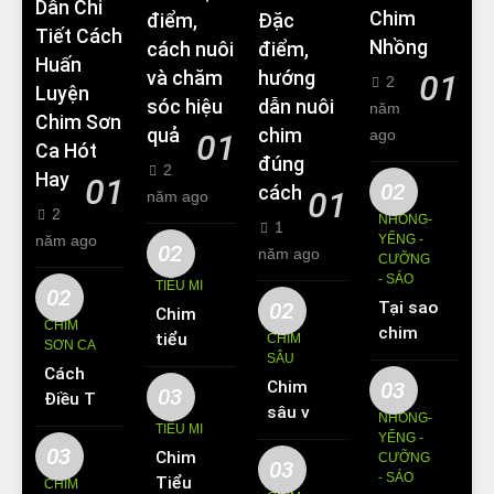
Dẫn Chi
Chim
điểm,
Đặc
Tiết Cách
Nhồng
cách nuôi
điểm,
Huấn
và chăm
hướng
01
2
Luyện
sóc hiệu
dẫn nuôi
năm
Chim Sơn
quả
chim
ago
01
Ca Hót
đúng
2
Hay
01
02
cách
01
năm ago
2
NHỒNG-
1
năm ago
YỂNG -
02
năm ago
CƯỠNG
- SÁO
TIỂU MI
02
02
Tại sao
Chim
CHIM
chim
tiểu mi
CHIM
SƠN CA
Sáo lại
SÂU
ăn gì?
Cách
được
Chim
03
Kinh
03
Điều Trị
yêu
sâu và
nghiệm
NHỒNG-
Hiệu
TIỂU MI
thích
những
YỂNG -
nuôi
Quả
03
Chim
nuôi
CƯỠNG
thông
chim
03
Các
- SÁO
Tiểu Mi
làm thú
CHIM
tin cơ
tiểu mi