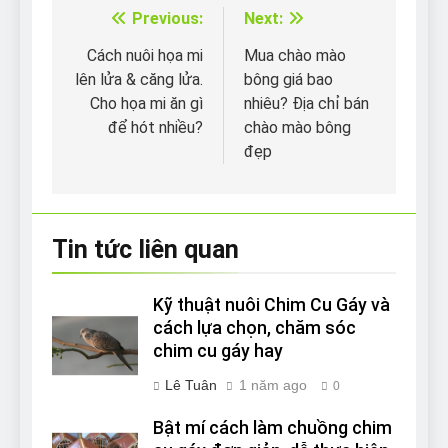
Previous:
Next:
Điều
hướng
Cách nuôi họa mi
Mua chào mào
lên lửa & căng lửa.
bông giá bao
bài
Cho họa mi ăn gì
nhiêu? Địa chỉ bán
viết
để hót nhiều?
chào mào bông
đẹp
Tin tức liên quan
Kỹ thuật nuôi Chim Cu Gáy và
cách lựa chọn, chăm sóc
chim cu gáy hay
Lê Tuân
1 năm ago
0
Bật mí cách làm chuồng chim