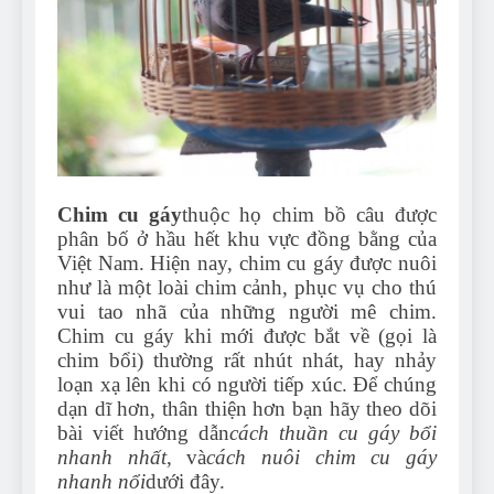
Can Bulldogs Play Fetch?
And How to Train Them!
7 Năm Ago
How Often Do I Need to
Groom My Bulldog
7 Năm Ago
Chim cu gáy
thuộc họ chim bồ câu được
phân bố ở hầu hết khu vực đồng bằng của
Việt Nam. Hiện nay, chim cu gáy được nuôi
như là một loài chim cảnh, phục vụ cho thú
vui tao nhã của những người mê chim.
Chim cu gáy khi mới được bắt về (gọi là
chim bổi) thường rất nhút nhát, hay nhảy
loạn xạ lên khi có người tiếp xúc. Để chúng
dạn dĩ hơn, thân thiện hơn bạn hãy theo dõi
bài viết hướng dẫn
cách thuần cu gáy bổi
nhanh nhất
, và
cách nuôi chim cu gáy
nhanh nổi
dưới đây.