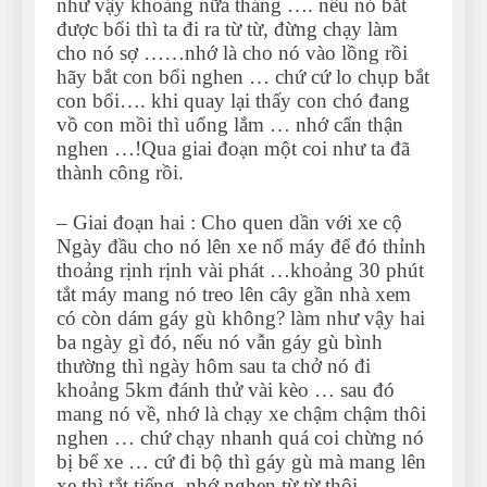
như vậy khoảng nữa tháng …. nếu nó bắt
được bổi thì ta đi ra từ từ, đừng chạy làm
cho nó sợ ……nhớ là cho nó vào lồng rồi
hãy bắt con bổi nghen … chứ cứ lo chụp bắt
con bổi…. khi quay lại thấy con chó đang
vồ con mồi thì uổng lắm … nhớ cẩn thận
nghen …!Qua giai đoạn một coi như ta đã
thành công rồi.
– Giai đoạn hai : Cho quen dần với xe cộ
Ngày đầu cho nó lên xe nổ máy để đó thỉnh
thoảng rịnh rịnh vài phát …khoảng 30 phút
tắt máy mang nó treo lên cây gần nhà xem
có còn dám gáy gù không? làm như vậy hai
ba ngày gì đó, nếu nó vẫn gáy gù bình
thường thì ngày hôm sau ta chở nó đi
khoảng 5km đánh thử vài kèo … sau đó
mang nó về, nhớ là chạy xe chậm chậm thôi
nghen … chứ chạy nhanh quá coi chừng nó
bị bể xe … cứ đi bộ thì gáy gù mà mang lên
xe thì tắt tiếng, nhớ nghen từ từ thôi.