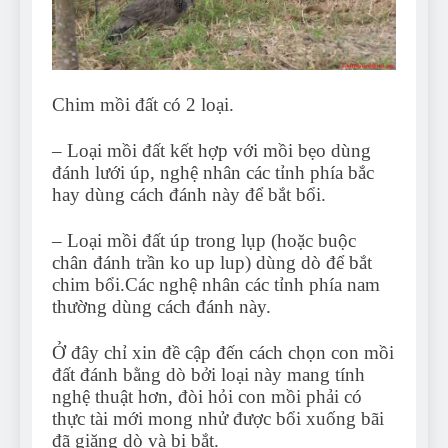
Can Bulldogs Play Fetch?
And How to Train Them!
7 Năm Ago
How Often Do I Need to
Groom My Bulldog
Chim mồi đất có 2 loại.
7 Năm Ago
– Loại mồi đất kết hợp với mồi bẹo dùng
đánh lưới úp, nghệ nhân các tỉnh phía bắc
hay dùng cách đánh này để bắt bổi.
– Loại mồi đất úp trong lụp (hoặc buộc
chân đánh trần ko up lup) dùng dò để bắt
chim bổi.Các nghệ nhân các tỉnh phía nam
thường dùng cách đánh này.
Ở đây chỉ xin đề cập đến cách chọn con mồi
đất đánh bằng dò bởi loại này mang tính
nghệ thuật hơn, đòi hỏi con mồi phải có
thực tài mới mong nhử được bổi xuống bãi
đã giăng dò và bị bắt.