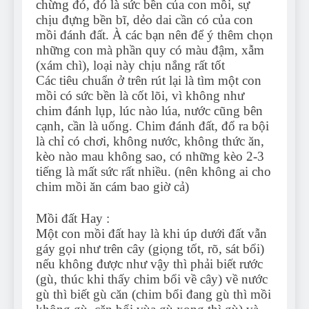
chừng đó, đó là sức bền của con mồi, sự
chịu đựng bền bĩ, dẻo dai cần có của con
mồi đánh đất. À các bạn nên để ý thêm chọn
những con mà phần quy có màu đậm, xẫm
(xám chì), loại này chịu nắng rất tốt
Các tiêu chuẩn ở trên rút lại là tìm một con
mồi có sức bền là cốt lõi, vì không như
chim đánh lụp, lúc nào lúa, nước cũng bên
cạnh, cần là uống. Chim đánh đất, đổ ra bội
là chỉ có chơi, không nước, không thức ăn,
kèo nào mau không sao, có những kèo 2-3
tiếng là mất sức rất nhiều. (nên không ai cho
chim mồi ăn cám bao giờ cả)
Mồi đất Hay :
Một con mồi đất hay là khi úp dưới đất vẫn
gáy gọi như trên cây (giọng tốt, rõ, sát bổi)
nếu không được như vậy thì phải biết rước
(gù, thúc khi thấy chim bổi về cây) về nước
gù thì biết gù căn (chim bổi đang gù thì mồi