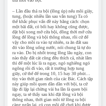
thả mồi vào bội.
– Lần đầu thả ra bội (lồng úp) nếu mồi giãy,
tung, (hoặc nhiều lần sau vẫn tung) Ta có
thể khắc phục vấn đề này bằng cách: chọn
một bãi đất, có bổi hay không cũng được,
đặt bội xong mở cửa bội, đồng thời mở cửa
lồng để lồng và bội thông nhau, rồi cứ để
vậy cho mồi ra vào tự nhiên, ra ăn đất sau
đó vào lồng uống nước, nói chung là tự do
ra vào. Do bị nhốt trong lồng lâu ngày, con
nào thấy đất cát cũng đều thích cả, nhát lắm
thì để một lúc là ra ngay, ngó nghiêng ngó
ngông rồi đi vào, rất ít trường hợp tung
giãy, cứ thế để trong 10, 15 hay 30 phút…
tùy vào thời gian rãnh của các Bác. Cách tập
này giúp mồi quen dần dần với bội, ta cứ
lặp đi lặp lại chừng vài ba lần là quen bội
ngay, ta sẽ thấy sau khi đặt lồng và bội
thông nhau, thời gian mồi từ lồng ra bội
càng ngắn lại, có con mồi dễ chơi khi được