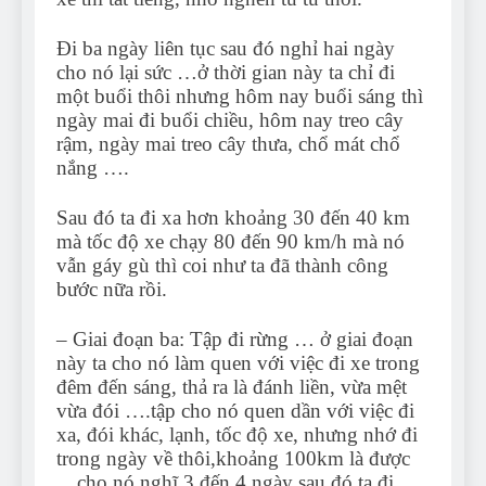
Đi ba ngày liên tục sau đó nghỉ hai ngày
cho nó lại sức …ở thời gian này ta chỉ đi
một buổi thôi nhưng hôm nay buổi sáng thì
ngày mai đi buổi chiều, hôm nay treo cây
rậm, ngày mai treo cây thưa, chổ mát chổ
nắng ….
Sau đó ta đi xa hơn khoảng 30 đến 40 km
mà tốc độ xe chạy 80 đến 90 km/h mà nó
vẫn gáy gù thì coi như ta đã thành công
bước nữa rồi.
– Giai đoạn ba: Tập đi rừng … ở giai đoạn
này ta cho nó làm quen với việc đi xe trong
đêm đến sáng, thả ra là đánh liền, vừa mệt
vừa đói ….tập cho nó quen dần với việc đi
xa, đói khác, lạnh, tốc độ xe, nhưng nhớ đi
trong ngày về thôi,khoảng 100km là được
…cho nó nghĩ 3 đến 4 ngày sau đó ta đi