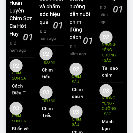
Huấn
và chăm
hướng
01
2
Luyện
sóc hiệu
dẫn nuôi
năm
Chim Sơn
quả
chim
ago
01
Ca Hót
đúng
2
Hay
01
02
cách
01
năm ago
2
NHỒNG-
1
năm ago
YỂNG -
02
năm ago
CƯỠNG
- SÁO
TIỂU MI
02
02
Tại sao
Chim
CHIM
chim
tiểu mi
CHIM
SƠN CA
Sáo lại
SÂU
ăn gì?
Cách
được
Chim
03
Kinh
03
Điều Trị
yêu
sâu và
nghiệm
NHỒNG-
Hiệu
TIỂU MI
thích
những
YỂNG -
nuôi
Quả
03
Chim
nuôi
CƯỠNG
thông
chim
03
Các
- SÁO
Tiểu Mi
làm thú
CHIM
tin cơ
tiểu mi
CHIM
Bệnh
SƠN CA
Mách
ăn gì?
cưng?
bản về
cần
SÂU
Thường
bạn
Bí ẩn về
Hót
loài
biết
Chim