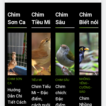
Chim
Chim
Chim
Chim
Sơn Ca
Tiều Mi
Sâu
Biết nói
CHIM SƠN
NHỒNG-
TIỂU MI
CHIM SÂU
CA
YỂNG -
Chim Tiểu
Chim
CƯỠNG -
Hướng
SÁO
Mi – Đặc
chích:
Dẫn Chi
Chim
điểm,
Đặc
Tiết Cách
Nhồng
cách nuôi
điểm,