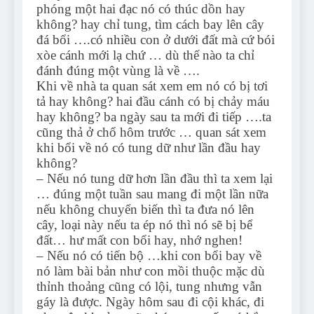
phóng một hai đạc nó có thúc dồn hay
không? hay chỉ tung, tìm cách bay lên cây
đá bổi ….có nhiều con ở dưới đất mà cứ bói
xòe cánh mới lạ chứ … dù thế nào ta chỉ
đánh đúng một vùng là về ….
Khi về nhà ta quan sát xem em nó có bị tơi
tả hay không? hai đầu cánh có bị chảy máu
hay không? ba ngày sau ta mới đi tiếp ….ta
cũng thả ở chổ hôm trước … quan sát xem
khi bổi về nó có tung dữ như lần đầu hay
không?
– Nếu nó tung dữ hơn lần đầu thì ta xem lại
… đúng một tuần sau mang đi một lần nữa
nếu không chuyển biến thì ta đưa nó lên
cây, loại này nếu ta ép nó thì nó sẽ bị bể
đất… hư mất con bổi hay, nhớ nghen!
– Nếu nó có tiến bộ …khi con bổi bay về
nó làm bài bản như con mồi thuộc mặc dù
thỉnh thoảng cũng có lội, tung nhưng vẫn
gáy là được. Ngày hôm sau đi cội khác, đi