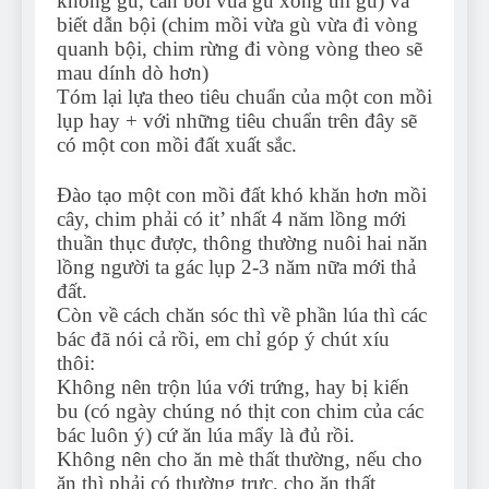
không gù, căn bổi vùa gù xong thì gù) và
biết dẫn bội (chim mồi vừa gù vừa đi vòng
quanh bội, chim rừng đi vòng vòng theo sẽ
mau dính dò hơn)
Tóm lại lựa theo tiêu chuẩn của một con mồi
lụp hay + với những tiêu chuẩn trên đây sẽ
có một con mồi đất xuất sắc.
Đào tạo một con mồi đất khó khăn hơn mồi
cây, chim phải có it’ nhất 4 năm lồng mới
thuần thục được, thông thường nuôi hai năn
lồng người ta gác lụp 2-3 năm nữa mới thả
đất.
Còn về cách chăn sóc thì về phần lúa thì các
bác đã nói cả rồi, em chỉ góp ý chút xíu
thôi:
Không nên trộn lúa với trứng, hay bị kiến
bu (có ngày chúng nó thịt con chim của các
bác luôn ý) cứ ăn lúa mẩy là đủ rồi.
Không nên cho ăn mè thất thường, nếu cho
ăn thì phải có thường trực, cho ăn thất