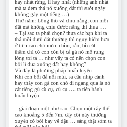
hay nhát rừng, lì hay nhát (những anh nhát
mà ta đem thả nó xuống đất thì suốt ngày
không gáy một tiếng …)
Thứ năm: Lông thô và chịu nắng, con mồi
đất mà không chịu được nắng thì thua ….
– Tại sao ta phải chọn? thưa các bạn khi ta
thả mồi dưới đất thường thì nguy hiểm hơn
ở trên cao chó mèo, chồn, rắn, bồ cắt …
thậm chí có con còn bị cả gà nó mổ rụng
lông tơi tả … như vậy ta có nên chọn con
bổi lì đưa xuống đất hay không?
Và đây là phương pháp huấn luyện:
Khi con bổi đả nổi mùi, sa cầu nhịp cánh
hay thấy con gà con chó đi ngang qua là nó
cất tiếng gù cù cụ, cù cụ …. ta tiến hành
huấn luyện.
– giai đoạn một như sau: Chọn một cây thế
cao khoảng 5 đến 7m, cây cội này thường
xuyên có bổi bay về đậu … sáng thật sớm ta