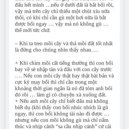
đấu hết mình …nếu ở dưới đất là bắt bổi rồi,
vậy mà trên cây chỉ thiếu một chút xíu nữa
thôi, có khi chỉ cần gù một hơi nữa là bắt
được bổi ngay … vậy mà nó không gù …
thế mới tức chứ.
– Khi ta treo mồi cây và thả mồi đất tốt nhất
là đừng cho chúng nhìn thấy nhau….
+ Khi chim mồi cất tiếng thường thì con bổi
bay về sẽ nhập tàn và đấu với con cây trước
…. Nếu con mồi cây thật hay thật bài bản và
cực kỳ may bổi thì chỉ cần trong một
khoảng thời gian ngắn là nó đã tóm anh bổi
đó rồi … làm gì có chuyện xà xuống đất.
+ Nếu anh mồi cây chỉ biết đấu mà không
biết dụ (khi thấy con bổi nhúc nhích là gù
ngay, thì con bổi không tài nào đi được …
nhưng nếu con mồi không gù mà chỉ nằm
thúc và nhịp cánh “sa cầu nhịp cánh” cứ cái