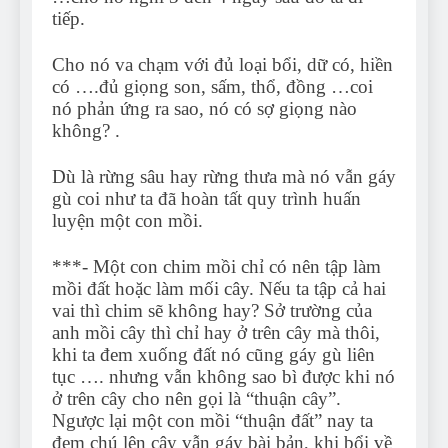
tiếp.
Cho nó va chạm với đủ loại bổi, dữ có, hiền
có ….đủ giọng son, sấm, thổ, đồng …coi
nó phản ứng ra sao, nó có sợ giọng nào
không? .
Dù là rừng sâu hay rừng thưa mà nó vẫn gáy
gù coi như ta đã hoàn tất quy trình huấn
luyện một con mồi.
***- Một con chim mồi chỉ có nên tập làm
mồi đất hoặc làm mối cây. Nếu ta tập cả hai
vai thì chim sẽ không hay? Sở trường của
anh mồi cây thì chỉ hay ở trên cây mà thôi,
khi ta đem xuống đất nó cũng gáy gù liên
tục …. nhưng vẫn không sao bì được khi nó
ở trên cây cho nên gọi là “thuận cây”.
Ngược lại một con mồi “thuận đất” nay ta
đem chú lên cây vẫn gáy bài bản, khi bổi về