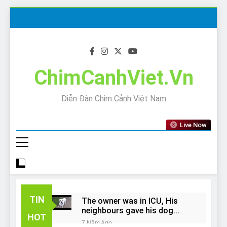
Skip
to
content
ChimCanhViet.Vn
Diễn Đàn Chim Cảnh Việt Nam
Live Now
TIN
The owner was in ICU, His
neighbours gave his dog
HOT
away!
7 Năm Ago