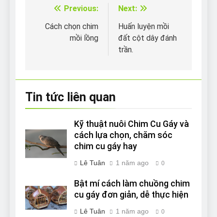
Previous:
Next:
Điều
hướng
Cách chọn chim
Huấn luyện mồi
mồi lồng
đất cột dây đánh
bài
trần.
viết
Tin tức liên quan
Kỹ thuật nuôi Chim Cu Gáy và
cách lựa chọn, chăm sóc
chim cu gáy hay
Lê Tuân
1 năm ago
0
Bật mí cách làm chuồng chim
cu gáy đơn giản, dễ thực hiện
Lê Tuân
1 năm ago
0