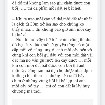
đà đó thì không làm sao giữ chân được con
bổi) …. thì đa phần mồi đất sẽ bắt hết.
– Khi ta treo mồi cây và thả mồi đất tốt nhất
là cách từ 30m trở lên sao cho chúng ko
thấy nhau… thì không bao giờ anh mồi cây
bị hư cả.
– Nói thì nói vậy chứ loài chim cũng thi đua
đó bạn à, vì lúc trước Nguyên từng có một
cặp mồi vô cùng ưng ý, anh mồi cây bén vô
cùng khi con bổi gù đấu với con mồi đất vài
đạc mà nó vẫn gù rước lên cây được … mỗi
khi con mồi đất bắt được con bổi thì anh
mồi cây cũng rán mà dụ cho được nhất định
không chịu thua … nhưng nếu ta đi bẫy
chim ở những vùng bổi bị bể lụp thì anh
mồi cây bó tay … chỉ có con đất là lấy huy
chương mà thôi.