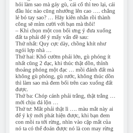
hỏi làm sao mà gáy gù, cái cổ thì teo lại, cái
đầu lúc nào cũng nhướng lên cao …. chẳng
lẻ bó tay sao? … Hãy kiên nhẫn rồi thành
công sẽ mỉm cười với bạn mà thôi!
– Khi chọn một con bổi ưng ý đưa xuống
đất ta phải để ý mấy vấn đề sau:
Thứ nhất: Quy cực dày, chồng khít như
ngói lợp nhà …
Thứ hai: Khổ cườm phải lớn, gù phóng ít
nhất cũng 2 đạc, khi thúc thật dồn, thỉnh
thoảng phóng một đạc … mồi đánh đất mà
không gù phóng, gù rước, không thúc dồn
thì làm sao mà đem bổi trên cao xuống đất
được.
Thứ ba: Chóp cánh phải trắng, thật trắng …
mới chịu đá lộn …
Thứ tư: Mắt phải thật lì …. màu mắt này ai
để ý kỹ mới phát hiện được, khi bạn đem
con mồi ra tới rừng, nhìn vào cặp mắt của
nó ta có thể đoán được nó là con may rừng