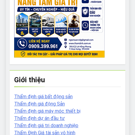
Giới thiệu
Thẩm định giá bất động sản
Thẩm định giá động Sản
Thẩm định giá máy móc thiết bị
Thẩm định dự án đầu tư
Thẩm định giá tri doanh nghiệp
Thẩm Định Giá tài sản vô hình