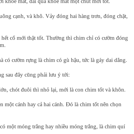
i khoé mắt, dài quá khoé mắt một chút mới tốt.
uông cạnh, và khô. Vảy đóng hai hàng trơn, đóng chặt,
ết cổ mới thật tốt. Thường thì chim chỉ có cườm đóng
ờm.
 có cườm rựng là chim có gù hậu, tức là gáy dai dẳng.
ng sau đây cũng phải lưu ý tới:
ớn, chót đuôi thì nhỏ lại, mới là con chim tốt và khôn.
rên một cánh hay cả hai cánh. Đó là chim tốt nên chọn
 có một móng trắng hay nhiều móng trắng, là chim quí