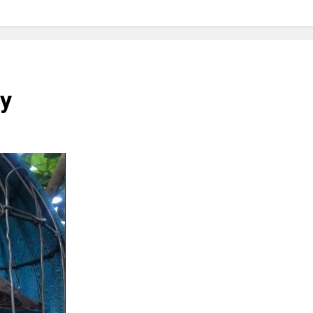
? Not as much as you think and here’s why!
 Yes! And How to Stop It!
The Ultimate Guid
7 Năm Ago
nd Problem and How to Treat It
Can Bulldogs
ay
7 Năm Ago
y Fetch? And How to Train Them!
How Often 
7 Năm Ago