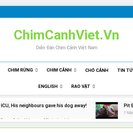
ChimCanhViet.Vn
Diễn Đàn Chim Cảnh Việt Nam
CHIM RỪNG
CHIM CẢNH
CHÓ CẢNH
TIN T
ENGLISH
RAO VẶT
 ICU, His neighbours gave his dog away!
Pit 
7 Nă
Snore? And How to Minimize It!