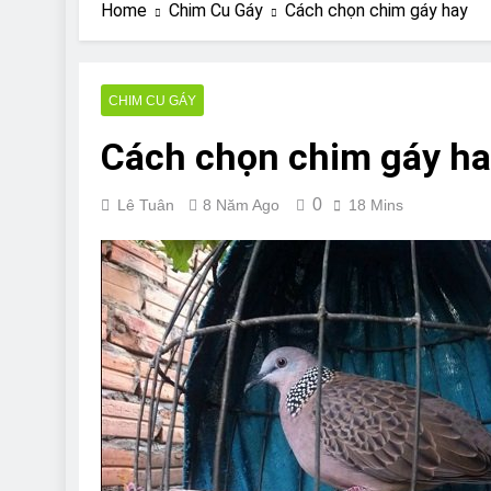
Are Bulldogs Lazy
Home
Chim Cu Gáy
Cách chọn chim gáy hay
7 Năm Ago
Do Bulldogs Fart?
7 Năm Ago
CHIM CU GÁY
Bulldog Anal Gla
Cách chọn chim gáy h
7 Năm Ago
Can Bulldogs Pla
7 Năm Ago
0
Lê Tuân
8 Năm Ago
18 Mins