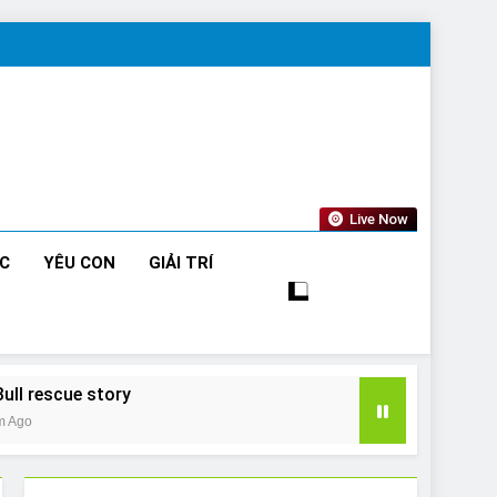
Live Now
ỨC
YÊU CON
GIẢI TRÍ
Bull rescue story
m Ago