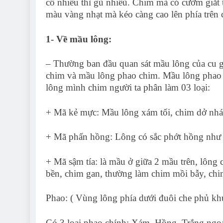
cổ nhiều thì gù nhiêù. Chim mà có cườm giắt
màu vàng nhạt mà kéo càng cao lên phía trên c
1- Về mầu lông:
– Thường ban đầu quan sát mầu lông của cu g
chim và mầu lông phao chim. Mầu lông phao 
lông mình chim người ta phân làm 03 loại:
+ Mã kẻ mực: Mầu lông xám tối, chim dở nhá
+ Mã phấn hồng: Lông có sắc phớt hồng như 
+ Mã sậm tía: là mầu ở giữa 2 mầu trên, lông 
bền, chim gan, thường làm chim mồi bẫy, chim
Phao: ( Vùng lông phía dưới đuôi che phủ k
Có 3 loại phao chính: Xám, Hồng, Trắng ngoaì