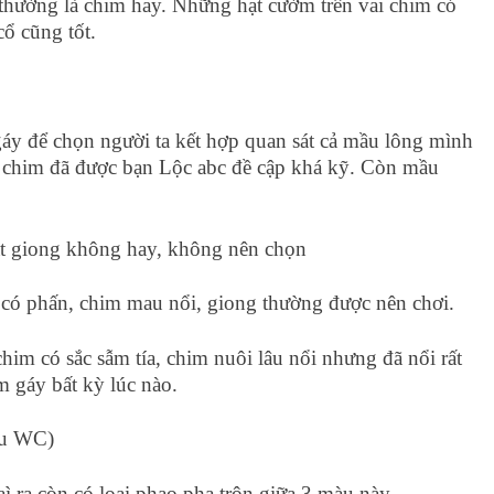
 thường là chim hay. Những hạt cườm trên vai chim có
ổ cũng tốt.
áy để chọn người ta kết hợp quan sát cả mầu lông mình
chim đã được bạn Lộc abc đề cập khá kỹ. Còn mầu
t giong không hay, không nên chọn
có phấn, chim mau nổi, giong thường được nên chơi.
chim có sắc sẫm tía, chim nuôi lâu nổi nhưng đã nổi rất
 gáy bất kỳ lúc nào.
hu WC)
 ra còn có loại phao pha trộn giữa 3 màu này