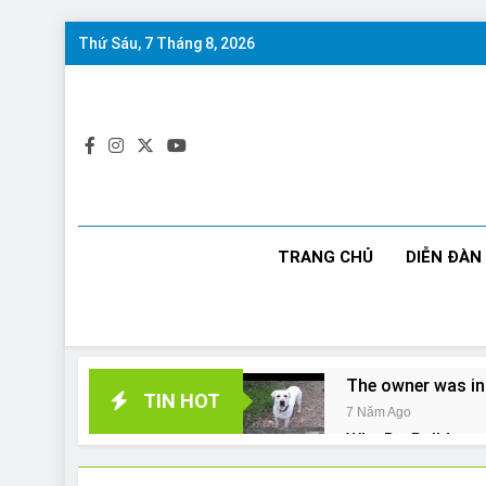
Skip
Thứ Sáu, 7 Tháng 8, 2026
to
content
TRANG CHỦ
DIỄN ĐÀN
The owner was in
TIN HOT
7 Năm Ago
Why Do Bulldogs 
7 Năm Ago