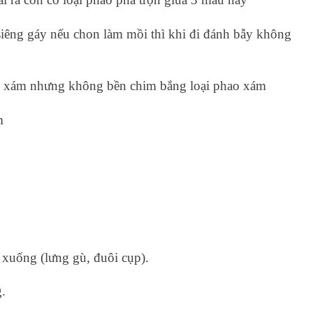
siêng gáy nếu chon làm mồi thì khi đi đánh bẫy không
 xám nhưng không bền chim bắng loại phao xám
m
 xuống (lưng gù, đuôi cụp).
.