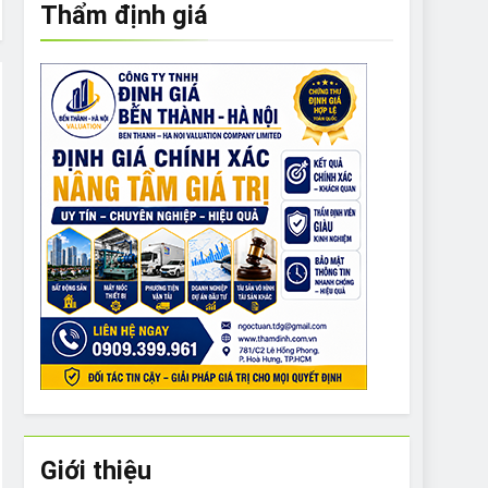
Thẩm định giá
e to What Bulldogs Can (and can’t) Eat
 Run Long Distances?
Do I Need to Groom My Bulldog
Giới thiệu