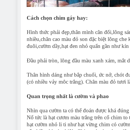
Cách chọn chim gáy hay:
Hình thức phải đẹp,thân mình cân đối,lông s
nhiều,chân cao màu đỏ son đặc biệt lông che 
đuôi,cườm dầy,hạt đen nhỏ quấn gần như kín cổ
Đầu phải tròn, lông đầu màu xanh xám, mắt d
Thân hình dáng như bắp chuối, ức nở, chót đu
(có nhiều vảy môc trắng). Chân màu đỏ tươi l
Quan trọng nhất là cườm và phao
Nhìn qua cườm ta có thể đoán được khá đúng 
Nổ tức là hạt cươm màu trắng trên cổ chim t
hạt cườm nhỏ li ti như hạt vừng chim có cườ