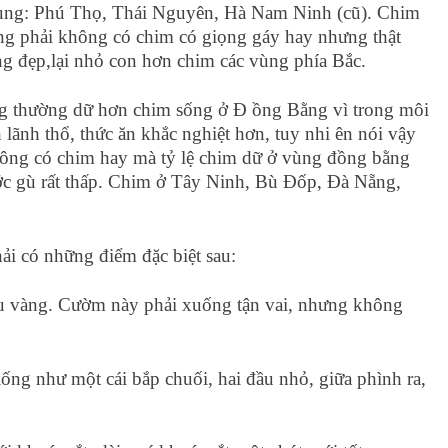
vùng: Phú Thọ, Thái Nguyên, Hà Nam Ninh (cũ). Chim
ng phải không có chim có giọng gáy hay nhưng thật
ng đẹp,lại nhỏ con hơn chim các vùng phía Bắc.
g thường dữ hơn chim sống ở Đ ồng Bằng vì trong môi
 lãnh thổ, thức ăn khắc nghiệt hơn, tuy nhi ên nói vậy
ông có chim hay mà tỷ lệ chim dữ ở vùng đồng bằng
ước gù rất thấp. Chim ở Tây Ninh, Bù Đốp, Đà Nẵng,
ải có những điểm đặc biệt sau:
u vàng. Cườm này phải xuống tận vai, nhưng không
ống như một cái bắp chuối, hai đầu nhỏ, giữa phình ra,