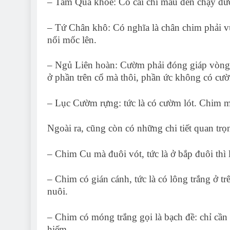
– Tam Quá khoé: Có cái chỉ màu đen chạy dướ
– Tứ Chân khô: Có nghĩa là chân chim phải v
nổi mốc lên.
– Ngủ Liên hoàn: Cườm phải đóng giáp vòng h
ở phần trên cổ mà thôi, phần ức không có cư
– Lục Cườm rựng: tức là có cườm lót. Chim mà
Ngoài ra, cũng còn có những chi tiết quan trọ
– Chim Cu mà đuôi vót, tức là ở bắp đuôi thì l
– Chim có gián cánh, tức là có lông trắng ở t
nuôi.
– Chim có móng trắng gọi là bạch đề: chỉ cần
hiếm.