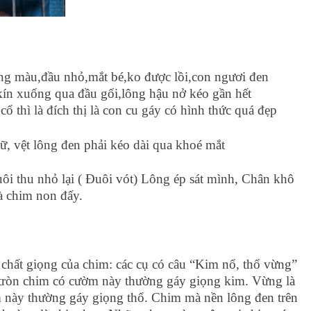
áng màu,đầu nhỏ,mắt bé,ko được lồi,con ngươi đen
kín xuống qua đầu gối,lông hậu nở kéo gần hết
 thì là đích thị là con cu gáy có hình thức quá đẹp
ữ, vệt lông đen phải kéo dài qua khoé mắt
ôi thu nhỏ lại ( Đuôi vót) Lông ép sát mình, Chân khô
à chim non đấy.
chất giọng của chim: các cụ có câu “Kim nổ, thổ vừng”
o tròn chim có cườm này thường gáy giọng kim. Vừng là
m này thường gáy giọng thổ. Chim mà nền lông đen trên