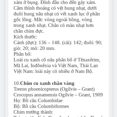
xám ở bụng. Đỉnh đầu cho đến gáy xám.
Cằm thỉnh thoảng có vệt hung nhạt, dưới
đuôi hung nâu nhạt có vết xanh lục ở phần
gốc lông. Mắt: vòng ngoài hồng, vòng
trong xanh nhạt. Chân có màu nhạt hơn
chân chim đực.
Kích thước:
Cánh (đực): 136 – 148. (cái): 142; đuôi: 90;
giò: 20; mỏ: 20 mm.
Phân bố:
Loài cu xanh cổ nâu phân bố ở Tênaxêrim,
Mã Lai, Inđônêxia và Việt Nam, Thài Lan
Việt Nam: loài này có nhiều ở Nam Bộ.
10.
Chim cu xanh chân vàng
Treron phoenicopterus (Ogilvie – Grant)
Crocopus annamensis Ogilvie – Grant, 1909
Họ: Bồ câu Columbidae
Bộ: Bồ câu Columbiformes
Chim trưởng thành: