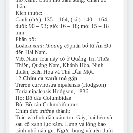
thẫm.
Kích thước:
Cánh (đực): 135 – 164, (cái): 140 – 164;
đuôi: 90 – 93; giò: 16 – 18; mỏ: 15 – 18
mm.
Phân bố:
Loài
cu xanh khoang cổ
phân bố từ Ấn Độ
đến Hải Nam.
Việt Nam: loài này có ở Quảng Trị, Thừa
Thiên, Quảng Nam, Khánh Hòa, Ninh
thuận, Biên Hòa và Thủ Dầu Một.
12.
Chim cu xanh mỏ gặp
Treron curvirostra nipalensis (Hodgson)
Toria nipalensis Hodgson, 1836
Họ: Bồ câu Columbidae
Bộ: Bồ câu Columbiformes
Chim đực trưởng thành:
Trán và đỉnh đầu xám tro. Gáy, hai bên và
sau cổ xanh lục xám. Lưng và lông bao
cánh nhỏ nâu gụ. Ngực, bụng và trên đuôi