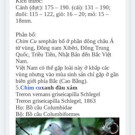
Kích thước:
Cánh (đực): 175 – 190. (cái): 131 – 190;
đuôi: 115 – 122, giò: 16 – 20; mỏ: 15 –
18mm.
Phân bố:
Chim Cu sen
phân bố ở phần đông châu Á
từ vùng, Đông nam Xibêri, Đông Trung
Quốc, Triều Tiên, Nhật Bản đến Bắc Việt
Nam.
Việt Nam có thể gặp loài này ở khắp các
vùng nhưng vào mùa sinh sản chỉ gặp ở gần
biên giới phía Bắc (Cao Bằng).
5.
Chim cu
xanh đầu xám
Treron vernans griseicapilla Schlegel
Treron griseicapilla Schlegel, 1863
Họ: Bồ câu Columbidae
Bộ: Bồ câu Columbiformes