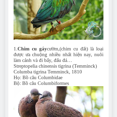
Can Bulldogs Play Fetch?
And How to Train Them!
7 Năm Ago
How Often Do I Need to
Groom My Bulldog
7 Năm Ago
1.
Chim cu gáy
cườm,(chim cu đất) là loại
được ưa chuộng nhiều nhất hiện nay, nuôi
làm cảnh và đi bẩy, đấu đá…
Streptopelia chinensis tigrina (Temminck)
Columba tigrina Temminck, 1810
Họ: Bồ câu Columbidae
Bộ: Bồ câu Columbiformes