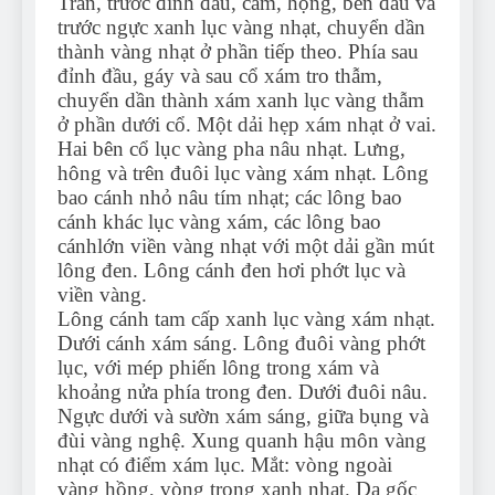
Trán, trước đỉnh đầu, cằm, họng, bên đầu và
trước ngực xanh lục vàng nhạt, chuyển dần
thành vàng nhạt ở phần tiếp theo. Phía sau
đỉnh đầu, gáy và sau cổ xám tro thẫm,
chuyển dần thành xám xanh lục vàng thẫm
ở phần dưới cổ. Một dải hẹp xám nhạt ở vai.
Hai bên cổ lục vàng pha nâu nhạt. Lưng,
hông và trên đuôi lục vàng xám nhạt. Lông
bao cánh nhỏ nâu tím nhạt; các lông bao
cánh khác lục vàng xám, các lông bao
cánhlớn viền vàng nhạt với một dải gần mút
lông đen. Lông cánh đen hơi phớt lục và
viền vàng.
Lông cánh tam cấp xanh lục vàng xám nhạt.
Dưới cánh xám sáng. Lông đuôi vàng phớt
lục, với mép phiến lông trong xám và
khoảng nửa phía trong đen. Dưới đuôi nâu.
Ngực dưới và sườn xám sáng, giữa bụng và
đùi vàng nghệ. Xung quanh hậu môn vàng
nhạt có điểm xám lục. Mắt: vòng ngoài
vàng hồng, vòng trong xanh nhạt. Da gốc