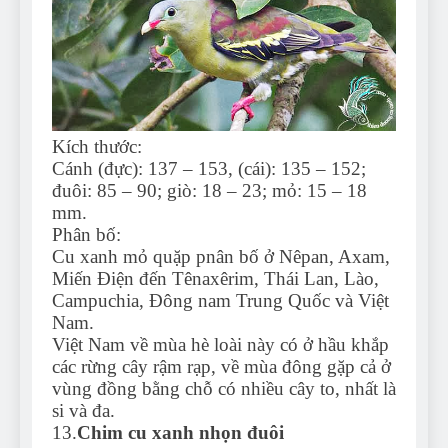
Kích thước:
Cánh (đực): 137 – 153, (cái): 135 – 152;
đuôi: 85 – 90; giò: 18 – 23; mỏ: 15 – 18
mm.
Phân bố:
Cu xanh mỏ quặp pnân bố ở Nêpan, Axam,
Miến Điện đến Tênaxêrim, Thái Lan, Lào,
Campuchia, Đông nam Trung Quốc và Việt
Nam.
Việt Nam về mùa hè loài này có ở hầu khắp
các rừng cây rậm rạp, về mùa đông gặp cả ở
vùng đồng bằng chỗ có nhiều cây to, nhất là
si và đa.
13.
Chim cu xanh nhọn đuôi