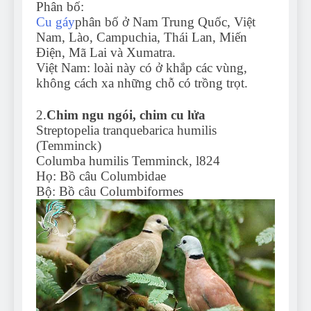
Phân bố:
Cu gáy
phân bố ở Nam Trung Quốc, Việt
Nam, Lào, Campuchia, Thái Lan, Miến
Điện, Mã Lai và Xumatra.
Việt Nam: loài này có ở khắp các vùng,
không cách xa những chỗ có trồng trọt.
2.
Chim ngu ngói, chim cu lửa
Streptopelia tranquebarica humilis
(Temminck)
Columba humilis Temminck, l824
Họ: Bồ câu Columbidae
Bộ: Bồ câu Columbiformes