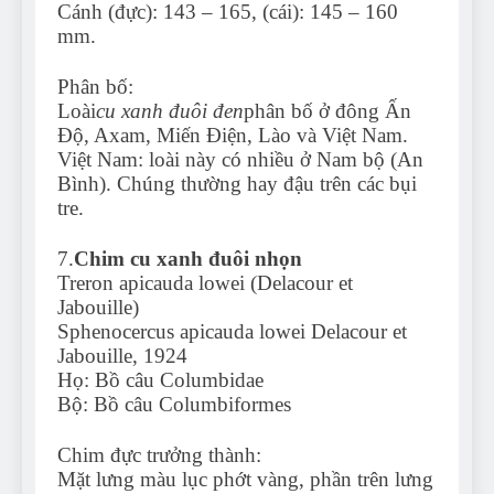
Cánh (đực): 143 – 165, (cái): 145 – 160
mm.
Phân bố:
Loài
cu xanh đuôi đen
phân bố ở đông Ấn
Độ, Axam, Miến Điện, Lào và Việt Nam.
Việt Nam: loài này có nhiều ở Nam bộ (An
Bình). Chúng thường hay đậu trên các bụi
tre.
7.
Chim cu xanh đuôi nhọn
Treron apicauda lowei (Delacour et
Jabouille)
Sphenocercus apicauda lowei Delacour et
Jabouille, 1924
Họ: Bồ câu Columbidae
Bộ: Bồ câu Columbiformes
Chim đực trưởng thành:
Mặt lưng màu lục phớt vàng, phần trên lưng