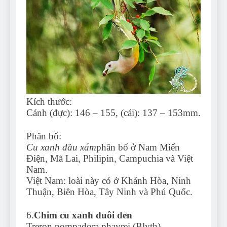
Kích thước:
Cánh (đực): 146 – 155, (cái): 137 – 153mm.
Phân bố:
Cu xanh đầu xám
phân bố ở Nam Miến
Điện, Mã Lai, Philipin, Campuchia và Việt
Nam.
Việt Nam: loài này có ở Khánh Hòa, Ninh
Thuận, Biên Hòa, Tây Ninh và Phú Quốc.
6.
Chim cu xanh đuôi đen
Treron pompadora phayrei (Blyth)