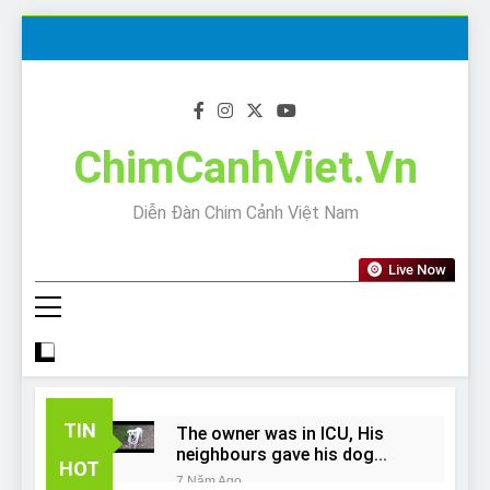
Skip
to
content
ChimCanhViet.Vn
Diễn Đàn Chim Cảnh Việt Nam
Live Now
TIN
The owner was in ICU, His
neighbours gave his dog
HOT
away!
7 Năm Ago