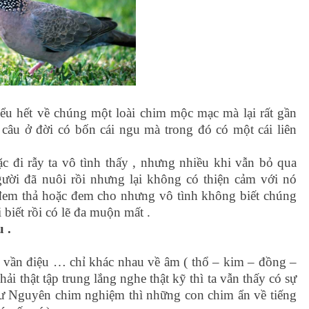
iểu hết về chúng một loài chim mộc mạc mà lại rất gần
câu ở đời có bốn cái ngu mà trong đó có một cái liên
ặc đi rẫy ta vô tình thấy , nhưng nhiều khi vẫn bỏ qua
ời đã nuôi rồi nhưng lại không có thiện cảm với nó
 đem thả hoặc đem cho nhưng vô tình không biết chúng
biết rồi có lẽ đa muộn mất .
 .
 vần điệu … chỉ khác nhau về âm ( thổ – kim – đồng –
i thật tập trung lắng nghe thật kỹ thì ta vẫn thấy có sự
hư Nguyên chim nghiệm thì những con chim ẩn về tiếng