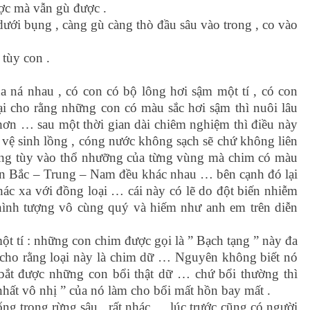
ợc mà vẫn gù được .
dưới bụng , càng gù càng thò đầu sâu vào trong , co vào
tùy con .
 ná nhau , có con có bộ lông hơi sậm một tí , có con
lại cho rằng những con có màu sắc hơi sậm thì nuôi lâu
ơn … sau một thời gian dài chiêm nghiệm thì điều này
ệ sinh lồng , cóng nước không sạch sẽ chứ không liên
ũng tùy vào thổ nhưỡng của từng vùng mà chim có màu
ền Bắc – Trung – Nam đều khác nhau … bên cạnh đó lại
ác xa với đồng loại … cái này có lẽ do đột biến nhiễm
hình tượng vô cùng quý và hiếm như anh em trên diễn
ột tí : những con chim được gọi là ” Bạch tạng ” này đa
ho rằng loại này là chim dữ … Nguyên không biết nó
bắt được những con bổi thật dữ … chứ bổi thường thì
hất vô nhị ” của nó làm cho bổi mất hồn bay mất .
ng trong rừng sâu , rất nhác … lúc trước cũng có người