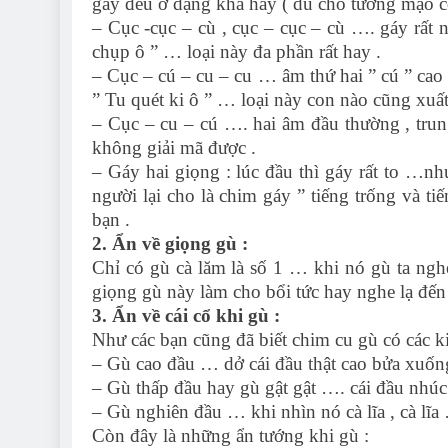
gáy đều ở dạng khá hay ( dù cho tướng mạo có
– Cục -cục – cù , cục – cục – cù …. gáy rất
chụp ô ” … loại này đa phần rất hay .
– Cục – cú – cu – cu … âm thứ hai ” cú ” cao
” Tu quét ki ô ” … loại này con nào cũng xuấ
– Cục – cu – cú …. hai âm đầu thường , tru
không giải mã được .
– Gáy hai giọng : lúc đầu thì gáy rất to …n
người lại cho là chim gáy ” tiếng trống và 
bạn .
2. Ẩn về giọng gù :
Chỉ có gù cà lăm là số 1 … khi nó gù ta ngh
giọng gù này làm cho bổi tức hay nghe lạ đế
3. Ẩn về cái cổ khi gù :
Như các bạn cũng đã biết chim cu gù có các k
– Gù cao đầu … dở cái đầu thật cao bửa xuống
– Gù thấp đầu hay gù gật gật …. cái đầu nhúc
– Gù nghiên đầu … khi nhìn nó cà lĩa , cà lĩa
Còn đây là những ẩn tướng khi gù :