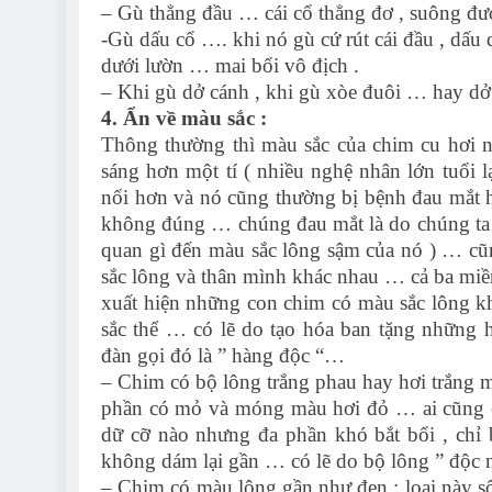
– Gù thẳng đầu … cái cổ thẳng đơ , suông đư
-Gù dấu cổ …. khi nó gù cứ rút cái đầu , dấu 
dưới lườn … mai bổi vô địch .
– Khi gù dở cánh , khi gù xòe đuôi … hay dở 
4. Ẩn về màu sắc :
Thông thường thì màu sắc của chim cu hơi na
sáng hơn một tí ( nhiều nghệ nhân lớn tuổi 
nổi hơn và nó cũng thường bị bệnh đau mắt h
không đúng … chúng đau mắt là do chúng ta v
quan gì đến màu sắc lông sậm của nó ) … c
sắc lông và thân mình khác nhau … cả ba mi
xuất hiện những con chim có màu sắc lông kh
sắc thể … có lẽ do tạo hóa ban tặng những 
đàn gọi đó là ” hàng độc “…
– Chim có bộ lông trắng phau hay hơi trắng m
phần có mỏ và móng màu hơi đỏ … ai cũng c
dữ cỡ nào nhưng đa phần khó bắt bổi , chỉ 
không dám lại gần … có lẽ do bộ lông ” độc n
– Chim có màu lông gần như đen : loại này số