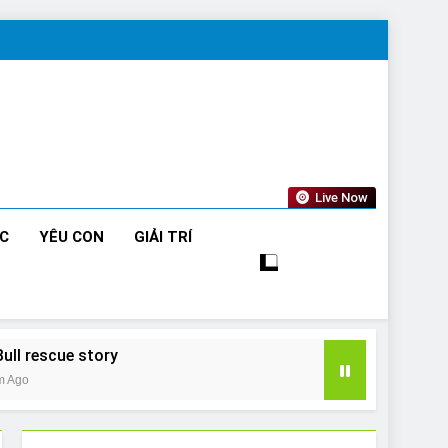
Live Now
ỨC
YÊU CON
GIẢI TRÍ
Bull rescue story
m Ago