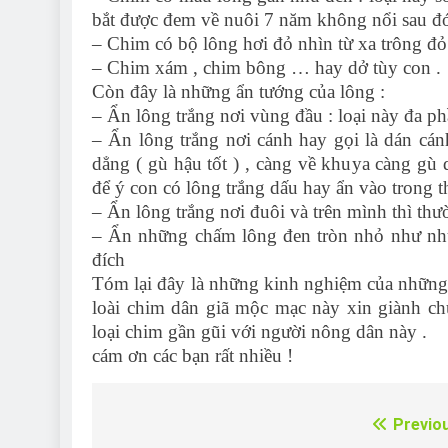
bắt được đem về nuôi 7 năm không nổi sau đó
– Chim có bộ lông hơi đỏ nhìn từ xa trông đ
– Chim xám , chim bông … hay dở tùy con .
Còn đây là những ẩn tướng của lông :
– Ẩn lông trắng nơi vùng đầu : loại này đa ph
– Ẩn lông trắng nơi cánh hay gọi là dán c
dẳng ( gù hậu tốt ) , càng về khuya càng gù
để ý con có lông trắng dấu hay ẩn vào trong t
– Ẩn lông trắng nơi đuôi và trên mình thì th
– Ẩn những chấm lông đen tròn nhỏ như nhữ
đích
Tóm lại đây là những kinh nghiệm của những bậ
loài chim dân giã mộc mạc này xin giành ch
loại chim gần gũi với người nông dân này .
cám ơn các bạn rất nhiều !
Previo
Điều