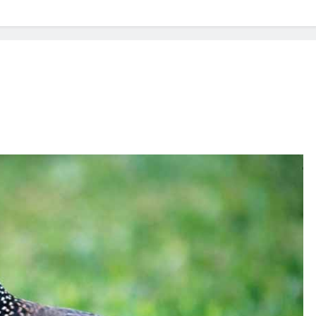
? Not as much as you think and here’s why!
 Yes! And How to Stop It!
The Ultimate Guid
7 Năm Ago
nd Problem and How to Treat It
Can Bulldogs
7 Năm Ago
y Fetch? And How to Train Them!
How Often 
7 Năm Ago