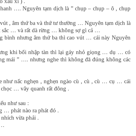
 xấu xí ) .
 nhanh …. Nguyên tạm dịch là ” chụp – chụp – ô , chụp
 vút , âm thứ ba và thứ tư thường … Nguyên tạm dịch là
t sắc … và rất dà rừng … không sợ gì cả …
ng bình nhưng âm thứ ba thì cao vút … cái này Nguyên
hưng khi bổi nhập tàn thì lại gáy nhỏ giọng … dụ … có
tiếng mái ” …. nhưng nghe thì không đã đúng không các
e như nấc nghẹn , nghẹn ngào cù , cù , cù … cụ … cái
n chọc … vây quanh rất đông .
iểu như sau :
 … phát nào ra phát đó .
 nhích vừa phải .
 …