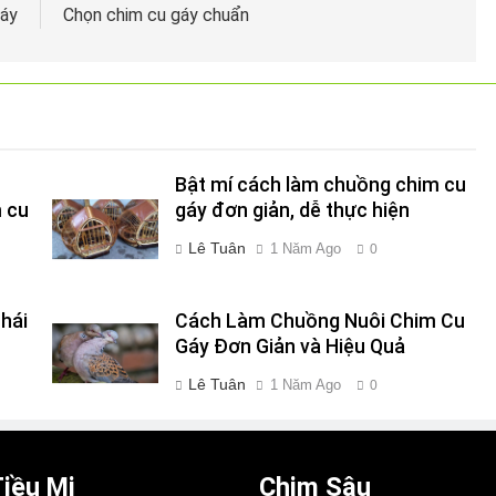
gáy
Chọn chim cu gáy chuẩn
Bật mí cách làm chuồng chim cu
 cu
gáy đơn giản, dễ thực hiện
Lê Tuân
1 Năm Ago
0
hái
Cách Làm Chuồng Nuôi Chim Cu
Gáy Đơn Giản và Hiệu Quả
Lê Tuân
1 Năm Ago
0
iều Mi
Chim Sâu