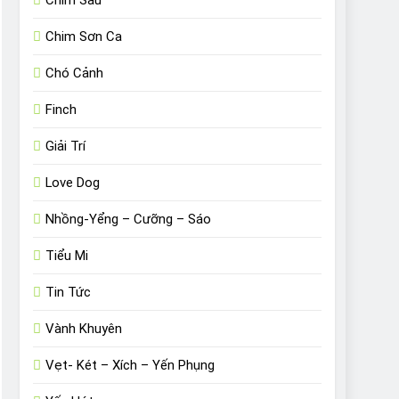
Chim Sâu
Chim Sơn Ca
Chó Cảnh
Finch
Giải Trí
Love Dog
Nhồng-Yểng – Cưỡng – Sáo
Tiểu Mi
Tin Tức
Vành Khuyên
Vẹt- Két – Xích – Yến Phụng