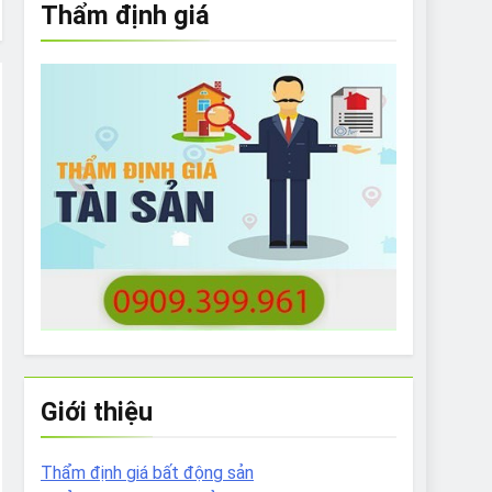
Thẩm định giá
e to What Bulldogs Can (and can’t) Eat
 Run Long Distances?
Do I Need to Groom My Bulldog
Giới thiệu
Thẩm định giá bất động sản