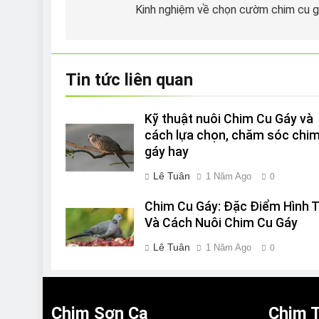
hướng
Kinh nghiệm về chọn cườm chim cu 
bài
viết
Tin tức liên quan
Kỹ thuật nuôi Chim Cu Gáy và
cách lựa chọn, chăm sóc chim
gáy hay
Lê Tuân
1 Năm Ago
0
Chim Cu Gáy: Đặc Điểm Hình T
Và Cách Nuôi Chim Cu Gáy
Lê Tuân
1 Năm Ago
0
Chim Sơn Ca
Chim T