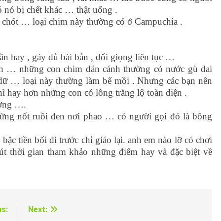
 nó bị chết khác … thật uổng .
ỏ chót … loại chim này thường có ở Campuchia .
ần hay , gáy đủ bài bản , đổi giọng liên tục …
ánh … những con chim dán cánh thường có nước gù dai
 dữ … loại này thường làm bể mồi . Nhưng các bạn nên
hì hay hơn những con có lông trắng lộ toàn diện .
ường ….
ng nốt ruồi đen nơi phao … có người gọi đó là bông
c tiền bối đi trước chỉ giáo lại. anh em nào lỡ có chơi
út thời gian tham khảo những điểm hay và đặc biệt về
us:
Next: