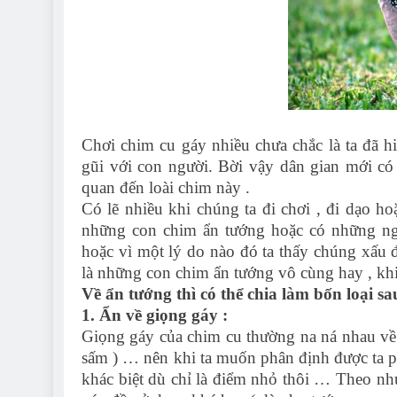
Chơi chim cu gáy nhiều chưa chắc là ta đã h
gũi với con người. Bời vậy dân gian mới có 
quan đến loài chim này .
Có lẽ nhiều khi chúng ta đi chơi , đi dạo ho
những con chim ẩn tướng hoặc có những ngư
hoặc vì một lý do nào đó ta thấy chúng xấu
là những con chim ẩn tướng vô cùng hay , khi 
Về ẩn tướng thì có thể chia làm bốn loại sau
1. Ẩn về giọng gáy :
Giọng gáy của chim cu thường na ná nhau về
sấm ) … nên khi ta muốn phân định được ta phả
khác biệt dù chỉ là điểm nhỏ thôi … Theo n