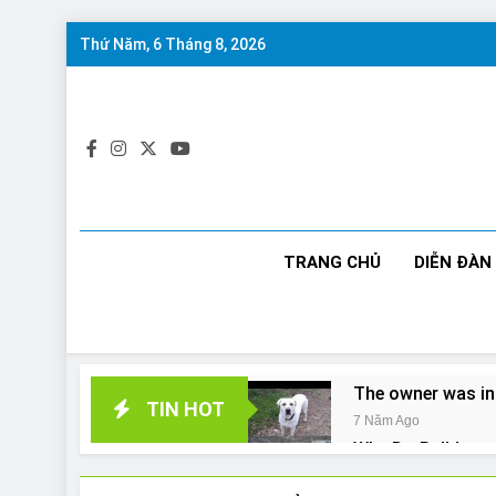
Skip
Thứ Năm, 6 Tháng 8, 2026
to
content
TRANG CHỦ
DIỄN ĐÀN
The owner was in
TIN HOT
7 Năm Ago
Why Do Bulldogs 
7 Năm Ago