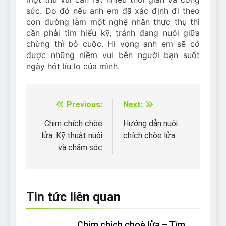
sức. Do đó nếu anh em đã xác định đi theo
con đường làm một nghệ nhân thực thụ thì
cần phải tìm hiểu kỹ, tránh đang nuôi giữa
chừng thì bỏ cuộc. Hi vọng anh em sẽ có
được những niềm vui bên người bạn suốt
ngày hót líu lo của mình.
Previous:
Next:
Điều
hướng
Chim chích chòe
Hướng dẫn nuôi
lửa: Kỹ thuật nuôi
chích chòe lửa
bài
và chăm sóc
viết
Tin tức liên quan
Chim chích choè lửa – Tìm