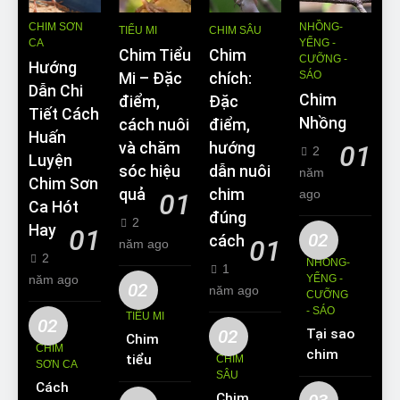
CHIM SƠN
NHỒNG-
TIỂU MI
CHIM SÂU
CA
YỂNG -
Chim Tiểu
Chim
CƯỠNG -
Hướng
SÁO
Mi – Đặc
chích:
Dẫn Chi
Chim
điểm,
Đặc
Tiết Cách
Nhồng
cách nuôi
điểm,
Huấn
và chăm
hướng
01
2
Luyện
sóc hiệu
dẫn nuôi
năm
Chim Sơn
quả
chim
ago
01
Ca Hót
đúng
2
Hay
01
02
cách
01
năm ago
2
NHỒNG-
1
năm ago
YỂNG -
02
năm ago
CƯỠNG
- SÁO
TIỂU MI
02
02
Tại sao
Chim
CHIM
chim
tiểu mi
CHIM
SƠN CA
Sáo lại
SÂU
ăn gì?
Cách
được
Chim