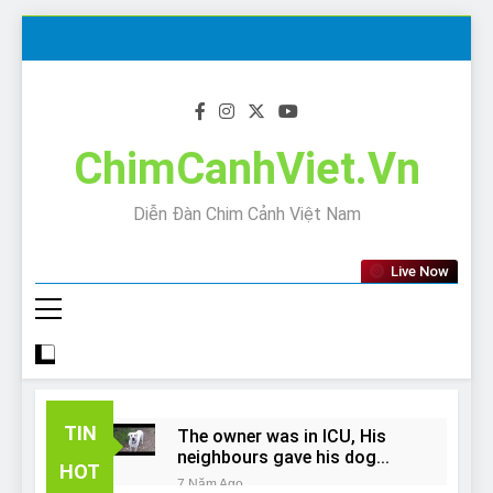
Skip
to
content
ChimCanhViet.Vn
Diễn Đàn Chim Cảnh Việt Nam
Live Now
TIN
The owner was in ICU, His
neighbours gave his dog
HOT
away!
7 Năm Ago