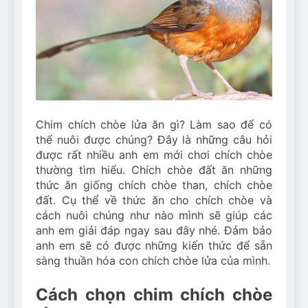
Can Bulldogs Play Fetch?
And How to Train Them!
7 Năm Ago
How Often Do I Need to
Groom My Bulldog
7 Năm Ago
Chim chích chòe lửa ăn gì? Làm sao để có
thể nuôi được chúng? Đây là những câu hỏi
được rất nhiều anh em mới chơi chích chòe
thường tìm hiểu. Chích chòe đất ăn những
thức ăn giống chích chòe than, chích chòe
đất. Cụ thể về thức ăn cho chích chòe và
cách nuôi chúng như nào mình sẽ giúp các
anh em giải đáp ngay sau đây nhé. Đảm bảo
anh em sẽ có được những kiến thức để sẵn
sàng thuần hóa con chích chòe lửa của mình.
Cách chọn chim chích chòe