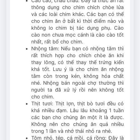
Cào cào, châu chấu: Đây là thức ăn rất
thông dụng cho chim chích chòe lửa
và các loài chim khác. Các bạn có thể
cho chim ăn ở bất kì thời điểm nào và
không lo chim bị tác dụng phụ. Cào
cào non chưa mọc cánh là cào cào tốt
nhất, rất bổ cho chim.
Nhộng tằm: Nếu bạn có nhộng tằm thì
rất thích hợp cho chích chòe ăn khi
thay lông, có thể thay thế trứng kiến
khá tốt. Lưu ý là cho chim ăn nhộng
tằm còn trong kén, không hóa chất
nhé. Nhộng bán ngoài chợ thường thì
người ta đã xử lý rồi nên không tốt
cho chim.
Thịt tươi: Thịt lợn, thịt bò tươi đều có
khá nhiều đạm. Lâu lâu khoảng 1 tuần
các bạn cho chúng ăn một ít là được.
Không nên cho chúng ăn quá nhiều
trong 1 lần và nhớ thái nhỏ ra nhé.
Tôm nhỏ, tép, cá mồi, cá rồng: Đây là