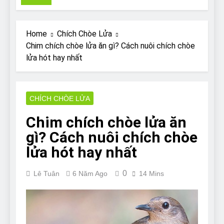
Pit Bull rescue story
7 Năm Ago
Why Do Bulldogs Snore?
Home
Chích Chòe Lửa
And How to Minimize It!
Chim chích chòe lửa ăn gì? Cách nuôi chích chòe
7 Năm Ago
lửa hót hay nhất
Are Bulldogs Lazy? Not as
much as you think and here’s
why!
7 Năm Ago
Do Bulldogs Fart? Yes! And
CHÍCH CHÒE LỬA
How to Stop It!
Chim chích chòe lửa ăn
7 Năm Ago
The Ultimate Guide to What
gì? Cách nuôi chích chòe
Bulldogs Can (and can’t) Eat
lửa hót hay nhất
7 Năm Ago
Bulldog Anal Gland Problem
0
and How to Treat It
Lê Tuân
6 Năm Ago
14 Mins
7 Năm Ago
Can Bulldogs Run Long
Distances?
7 Năm Ago