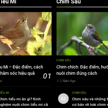
iều Mi
Chim Sâu
CHIM SÂU
u Mi – Đặc điểm, cách
Chim chích: Đặc điểm, hư
chăm sóc hiệu quả
nuôi chim đúng cách
01
go
1 Năm Ago
TIỂU MI
CHIM SÂU
02
Chim tiểu mi ăn gì? Kinh
Chim sâu và những t
nghiệm nuôi chim tiểu mi cần
cơ bản về loài chim 