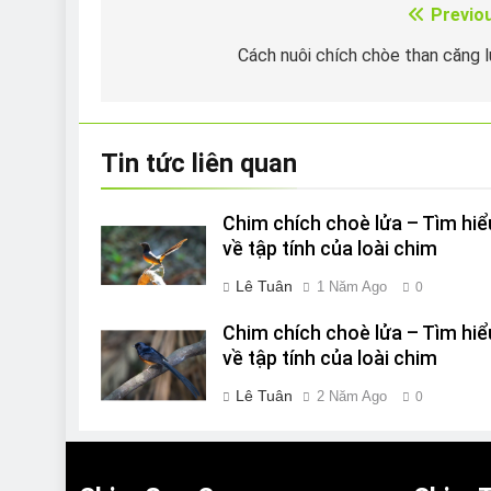
Previo
Điều
hướng
Cách nuôi chích chòe than căng 
bài
viết
Tin tức liên quan
Chim chích choè lửa – Tìm hiể
về tập tính của loài chim
Lê Tuân
1 Năm Ago
0
Chim chích choè lửa – Tìm hiể
về tập tính của loài chim
Lê Tuân
2 Năm Ago
0