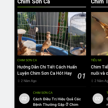
Chim Sơn Ca
Chim T
CHIM SƠN CA
TIỂU MI
Hướng Dẫn Chi Tiết Cách Huấn
Chim Tiể
Luyện Chim Sơn Ca Hót Hay
nuôi và 
01
2 Năm Ago
2 Năm A
CHIM SƠN CA
02
02
Cách Điều Trị Hiệu Quả Các
Bệnh Thường Gặp Ở Chim