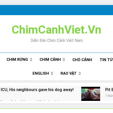
ChimCanhViet.Vn
Diễn Đàn Chim Cảnh Việt Nam
CHIM RỪNG
CHIM CẢNH
CHÓ CẢNH
TIN T
ENGLISH
RAO VẶT
 ICU, His neighbours gave his dog away!
Pit 
7 Nă
Snore? And How to Minimize It!