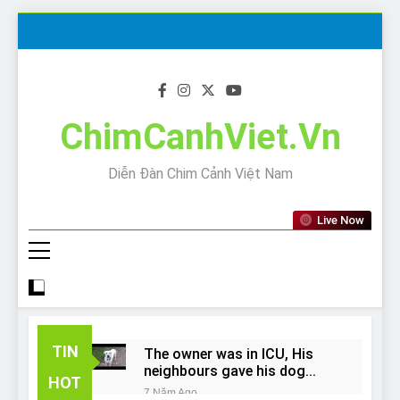
Skip
to
content
ChimCanhViet.Vn
Diễn Đàn Chim Cảnh Việt Nam
Live Now
TIN
The owner was in ICU, His
neighbours gave his dog
HOT
away!
7 Năm Ago