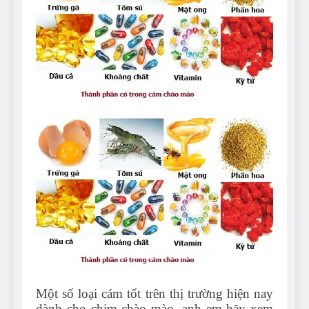
Can Bulldogs Play Fetch?
And How to Train Them!
7 Năm Ago
How Often Do I Need to
Groom My Bulldog
7 Năm Ago
Một số loại cám tốt trên thị trường hiện nay
dành cho chim chào mào, anh em hãy xem