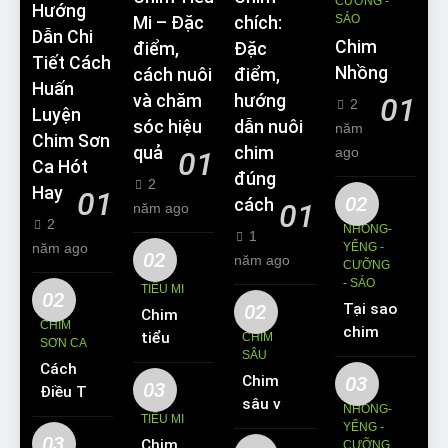
CƯỠNG -
Hướng
SÁO
Mi – Đặc
chích:
Dẫn Chi
Chim
điểm,
Đặc
Tiết Cách
Nhồng
cách nuôi
điểm,
Huấn
và chăm
hướng
01
2
Luyện
sóc hiệu
dẫn nuôi
năm
Chim Sơn
quả
chim
ago
01
Ca Hót
đúng
2
Hay
01
02
cách
01
năm ago
2
NHỒNG-
1
năm ago
YỂNG -
02
năm ago
CƯỠNG
- SÁO
TIỂU MI
02
02
Tại sao
Chim
CHIM
chim
tiểu mi
CHIM
SƠN CA
Sáo lại
SÂU
ăn gì?
Cách
được
Chim
03
Kinh
03
Điều Trị
yêu
sâu và
nghiệm
NHỒNG-
Hiệu
TIỂU MI
thích
những
YỂNG -
nuôi
Quả
03
Chim
nuôi
CƯỠNG