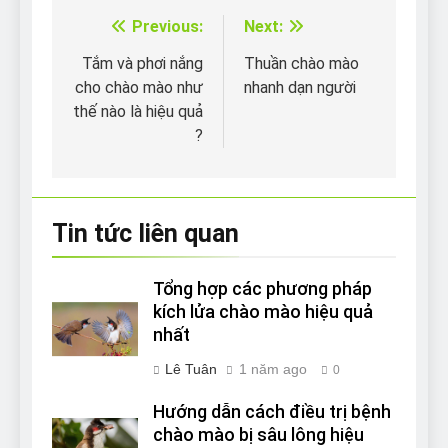
Previous:
Next:
Điều
hướng
Tắm và phơi nắng
Thuần chào mào
cho chào mào như
nhanh dạn người
bài
thế nào là hiệu quả
viết
?
Tin tức liên quan
Tổng hợp các phương pháp
kích lửa chào mào hiệu quả
nhất
Lê Tuân
1 năm ago
0
Hướng dẫn cách điều trị bệnh
chào mào bị sâu lông hiệu