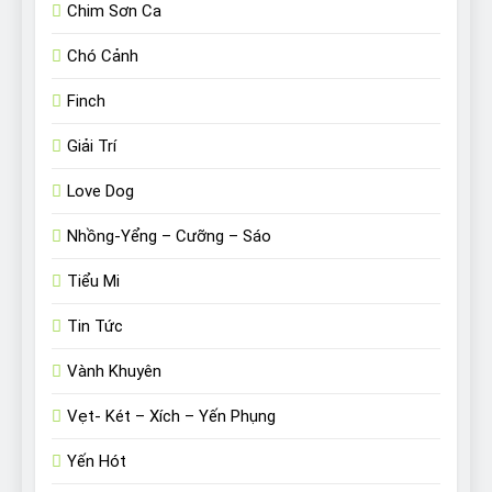
Chim Sơn Ca
Chó Cảnh
Finch
Giải Trí
Love Dog
Nhồng-Yểng – Cưỡng – Sáo
Tiểu Mi
Tin Tức
Vành Khuyên
Vẹt- Két – Xích – Yến Phụng
Yến Hót