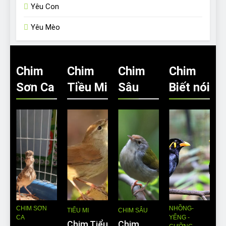
Yêu Con
Yêu Mèo
Chim
Chim
Chim
Chim
Sơn Ca
Tiều Mi
Sâu
Biết nói
CHIM SƠN
NHỒNG-
TIỂU MI
CHIM SÂU
CA
YỂNG -
Chim Tiểu
Chim