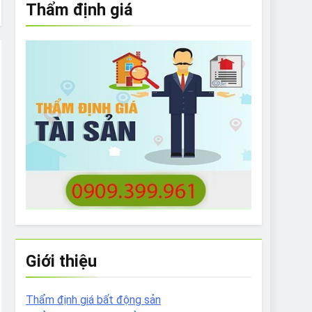
Thẩm định giá
e to What Bulldogs Can (and can’t) Eat
 Run Long Distances?
Do I Need to Groom My Bulldog
Giới thiệu
Thẩm định giá bất động sản