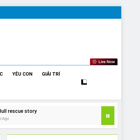
Live Now
ỨC
YÊU CON
GIẢI TRÍ
Bull rescue story
m Ago