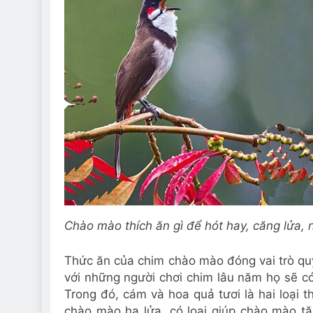
Chào mào thích ăn gì để hót hay, căng lửa,
Thức ăn của chim chào mào đóng vai trò quy
với những người chơi chim lâu năm họ sẽ c
Trong đó, cám và hoa quả tươi là hai loại 
chào mào hạ lửa, có loại giúp chào mào tă