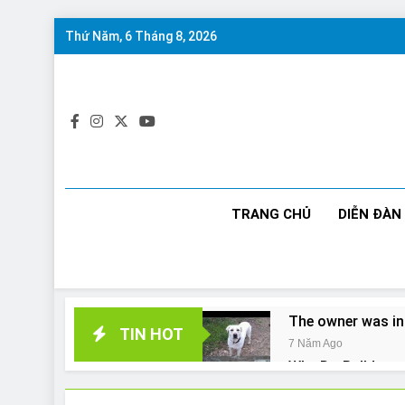
Skip
Thứ Năm, 6 Tháng 8, 2026
to
content
TRANG CHỦ
DIỄN ĐÀN
The owner was in
TIN HOT
7 Năm Ago
Why Do Bulldogs 
7 Năm Ago