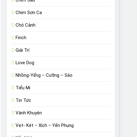
Chim Sâu
Chim Sơn Ca
Chó Cảnh
Finch
Giải Trí
Love Dog
Nhồng-Yểng – Cưỡng – Sáo
Tiểu Mi
Tin Tức
Vành Khuyên
Vẹt- Két – Xích – Yến Phụng