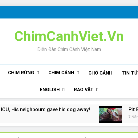
ChimCanhViet.Vn
Diễn Đàn Chim Cảnh Việt Nam
CHIM RỪNG
CHIM CẢNH
CHÓ CẢNH
TIN T
ENGLISH
RAO VẶT
 ICU, His neighbours gave his dog away!
Pit 
7 Nă
Snore? And How to Minimize It!