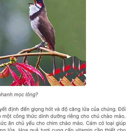
 nhanh mọc lông?
ết định đến giọng hót và độ căng lửa của chúng. Đối
ó một công thức dinh dưỡng riêng cho chú chào mào.
thức ăn chủ yếu cho chim chào mào. Cám có loại giúp
ng lửa. Hoa quả tươi cung cấp vitamin cần thiết cho