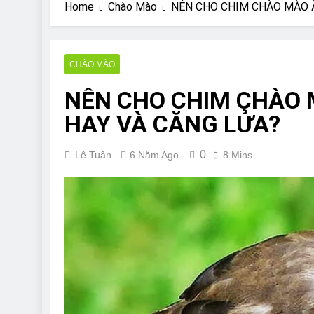
Are Bulldogs Lazy
Home
Chào Mào
NÊN CHO CHIM CHÀO MÀO Ă
7 Năm Ago
Do Bulldogs Fart?
7 Năm Ago
CHÀO MÀO
Bulldog Anal Gla
NÊN CHO CHIM CHÀO M
7 Năm Ago
Can Bulldogs Pla
HAY VÀ CĂNG LỬA?
7 Năm Ago
0
Lê Tuân
6 Năm Ago
8 Mins