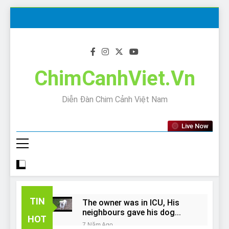
Skip
to
content
ChimCanhViet.Vn
Diễn Đàn Chim Cảnh Việt Nam
Live Now
TIN
The owner was in ICU, His
neighbours gave his dog
HOT
away!
7 Năm Ago