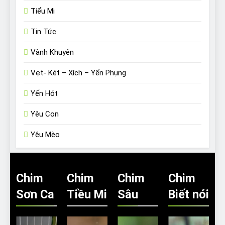
Tiểu Mi
Tin Tức
Vành Khuyên
Vẹt- Két – Xích – Yến Phụng
Yến Hót
Yêu Con
Yêu Mèo
Chim
Chim
Chim
Chim
Sơn Ca
Tiều Mi
Sâu
Biết nói