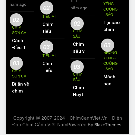
1
năm ago
YỂNG -
02
năm ago
CƯỠNG
- SÁO
TIỂU MI
02
02
Tại sao
Chim
CHIM
chim
tiểu mi
CHIM
SƠN CA
Sáo lại
SÂU
ăn gì?
Cách
được
Chim
03
Kinh
03
Điều Trị
yêu
sâu và
nghiệm
NHỒNG-
Hiệu
TIỂU MI
thích
những
YỂNG -
nuôi
Quả
03
Chim
nuôi
CƯỠNG
thông
chim
03
Các
- SÁO
Tiểu Mi
làm thú
CHIM
tin cơ
tiểu mi
CHIM
Bệnh
SƠN CA
Mách
ăn gì?
cưng?
bản về
cần
SÂU
Thường
bạn
Bí ẩn về
Hót
loài
biết
Chim
Gặp Ở
cách
chim
hay
chim
Huýt
Chim
dạy
Sơn Ca
không?
này
Cô:
Sơn Ca
Chim
– Sự
Nuôi
Nguồn
Sáo
sống
thế
gốc,
Copyright @ 2007-2024 - ChimCanhViet.Vn - Diễn
đen nói
và môi
nào?
đặc
Đàn Chim Cảnh Việt NamPowered By
.
BlazeThemes
tiếng
trường
Giá bao
điểm
người
sống
nhiêu