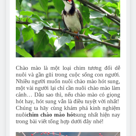
Can Bulldogs Play Fetch?
And How to Train Them!
7 Năm Ago
How Often Do I Need to
Groom My Bulldog
7 Năm Ago
Chào mào là một loại chim tương đối dễ
nuôi và gần gũi trong cuộc sống con người.
Nhiều người muốn nuôi chào mào hót sung,
một vài người lại chỉ cần nuôi chào mào làm
cảnh… Dẫu sao thì, nếu chào mào có giọng
hót hay, hót sung vẫn là điều tuyệt vời nhất!
Chúng ta hãy cùng khám phá kinh nghiệm
nuôi
chim chào mào hót
sung nhất hiện nay
trong bài viết tổng hợp dưới đây nhé!