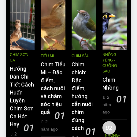
CHIM SƠN
NHỒNG-
TIỂU MI
CHIM SÂU
CA
YỂNG -
Chim Tiểu
Chim
CƯỠNG -
Hướng
SÁO
Mi – Đặc
chích:
Dẫn Chi
Chim
điểm,
Đặc
Tiết Cách
Nhồng
cách nuôi
điểm,
Huấn
và chăm
hướng
01
2
Luyện
sóc hiệu
dẫn nuôi
năm
Chim Sơn
quả
chim
ago
01
Ca Hót
đúng
2
Hay
01
02
cách
01
năm ago
2
NHỒNG-