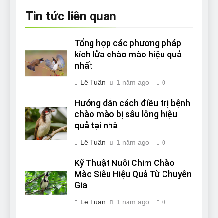
Tin tức liên quan
Tổng hợp các phương pháp
kích lửa chào mào hiệu quả
nhất
Lê Tuân
1 năm ago
0
Hướng dẫn cách điều trị bệnh
chào mào bị sâu lông hiệu
quả tại nhà
Lê Tuân
1 năm ago
0
Kỹ Thuật Nuôi Chim Chào
Mào Siêu Hiệu Quả Từ Chuyên
Gia
Lê Tuân
1 năm ago
0