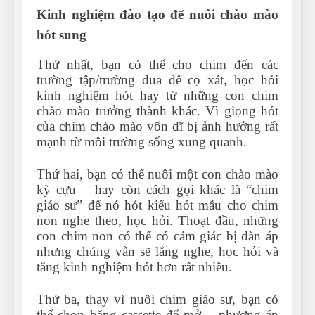
Kinh nghiệm đào tạo để nuôi chào mào
hót sung
Thứ nhất, bạn có thể cho chim đến các
trường tập/trường đua để cọ xát, học hỏi
kinh nghiệm hót hay từ những con chim
chào mào trưởng thành khác. Vì giọng hót
của chim chào mào vốn dĩ bị ảnh hưởng rất
mạnh từ môi trường sống xung quanh.
Thứ hai, bạn có thể nuôi một con chào mào
kỳ cựu – hay còn cách gọi khác là “chim
giáo sư” để nó hót kiểu hót mẫu cho chim
non nghe theo, học hỏi. Thoạt đầu, những
con chim non có thể có cảm giác bị đàn áp
nhưng chúng vẫn sẽ lắng nghe, học hỏi và
tăng kinh nghiệm hót hơn rất nhiều.
Thứ ba, thay vì nuôi chim giáo sư, bạn có
thể chọn băng cassette để mở – phương án