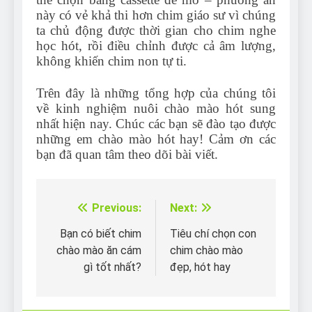
này có vẻ khả thi hơn chim giáo sư vì chúng
ta chủ động được thời gian cho chim nghe
học hót, rồi điều chỉnh được cả âm lượng,
không khiến chim non tự ti.
Trên đây là những tổng hợp của chúng tôi
về kinh nghiệm nuôi chào mào hót sung
nhất hiện nay. Chúc các bạn sẽ đào tạo được
những em chào mào hót hay! Cảm ơn các
bạn đã quan tâm theo dõi bài viết.
Previous:
Next:
Điều
hướng
Bạn có biết chim
Tiêu chí chọn con
chào mào ăn cám
chim chào mào
bài
gì tốt nhất?
đẹp, hót hay
viết