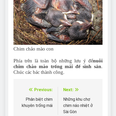
Chim chảo mào con
Phía trên là toàn bộ những lưu ý để
nuôi
chim chào mào trống mái để sinh sản
.
Chúc các bác thành công.
Previous:
Next:
Điều
hướng
Phân biệt chim
Những khu chợ
khuyên trống mái
chim náo nhiệt ở
bài
Sài Gòn