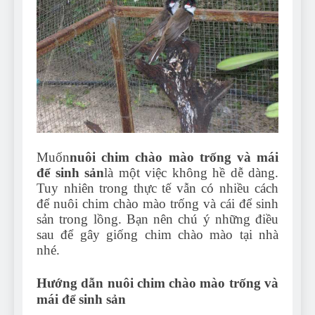
Can Bulldogs Play Fetch?
And How to Train Them!
7 Năm Ago
How Often Do I Need to
Groom My Bulldog
7 Năm Ago
Muốn
nuôi chim chào mào trống và mái
để sinh sản
là một việc không hề dễ dàng.
Tuy nhiên trong thực tế vẫn có nhiều cách
để nuôi chim chào mào trống và cái để sinh
sản trong lồng. Bạn nên chú ý những điều
sau để gây giống chim chào mào tại nhà
nhé.
Hướng dẫn nuôi chim chào mào trống và
mái để sinh sản