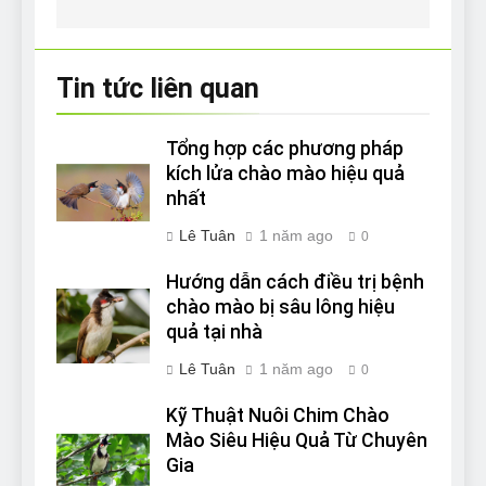
viết
Tin tức liên quan
Tổng hợp các phương pháp
kích lửa chào mào hiệu quả
nhất
Lê Tuân
1 năm ago
0
Hướng dẫn cách điều trị bệnh
chào mào bị sâu lông hiệu
quả tại nhà
Lê Tuân
1 năm ago
0
Kỹ Thuật Nuôi Chim Chào
Mào Siêu Hiệu Quả Từ Chuyên
Gia