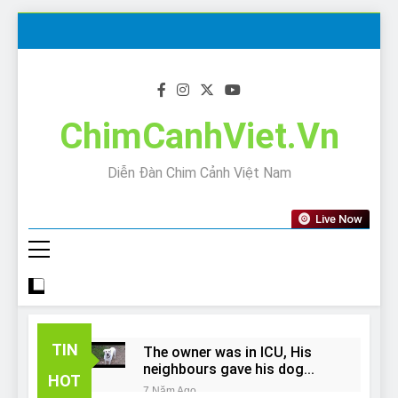
Skip
to
content
ChimCanhViet.Vn
Diễn Đàn Chim Cảnh Việt Nam
Live Now
TIN
The owner was in ICU, His
neighbours gave his dog
HOT
away!
7 Năm Ago