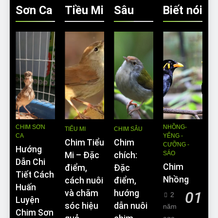
Sơn Ca
Tiều Mi
Sâu
Biết nói
CHIM SƠN
NHỒNG-
TIỂU MI
CHIM SÂU
CA
YỂNG -
Chim Tiểu
Chim
CƯỠNG -
Hướng
SÁO
Mi – Đặc
chích:
Dẫn Chi
Chim
điểm,
Đặc
Tiết Cách
Nhồng
cách nuôi
điểm,
Huấn
và chăm
hướng
01
2
Luyện
sóc hiệu
dẫn nuôi
năm
Chim Sơn