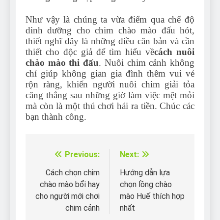
Như vậy là chúng ta vừa điểm qua chế độ
dinh dưỡng cho chim chào mào đấu hót,
thiết nghĩ đây là những điều căn bản và cần
thiết cho độc giả để tìm hiểu về
cách nuôi
chào mào thi đấu
. Nuôi chim cảnh không
chỉ giúp không gian gia đình thêm vui vẻ
rộn ràng, khiến người nuôi chim giải tỏa
căng thẳng sau những giờ làm việc mệt mỏi
mà còn là một thú chơi hái ra tiền. Chúc các
bạn thành công.
Previous:
Next:
Điều
hướng
Cách chọn chim
Hướng dẫn lựa
chào mào bổi hay
chọn lồng chào
bài
cho người mới chơi
mào Huế thích hợp
viết
chim cảnh
nhất