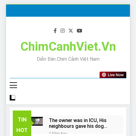
Skip
to
content
ChimCanhViet.Vn
Diễn Đàn Chim Cảnh Việt Nam
Live Now
TIN
The owner was in ICU, His
neighbours gave his dog
HOT
away!
7 Năm Ago