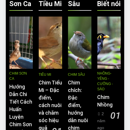
Sơn Ca
Tiều Mi
Sâu
Biết nói
CHIM SƠN
NHỒNG-
TIỂU MI
CHIM SÂU
CA
YỂNG -
Chim Tiểu
Chim
CƯỠNG -
Hướng
SÁO
Mi – Đặc
chích:
Dẫn Chi
Chim
điểm,
Đặc
Tiết Cách
Nhồng
cách nuôi
điểm,
Huấn
và chăm
hướng
01
2
Luyện
sóc hiệu
dẫn nuôi
năm
Chim Sơn
quả
chim
ago