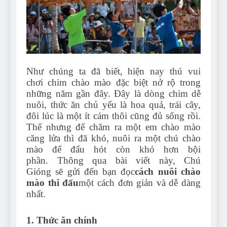
Can Bulldogs Play Fetch?
And How to Train Them!
7 Năm Ago
How Often Do I Need to
Groom My Bulldog
7 Năm Ago
Như chúng ta đã biết, hiện nay thú vui
chơi chim chào mào đặc biệt nở rộ trong
những năm gần đây. Đây là dòng chim dễ
nuôi, thức ăn chủ yếu là hoa quả, trái cây,
đôi lúc là một ít cám thôi cũng đủ sống rồi.
Thế nhưng để chăm ra một em chào mào
căng lửa thì đã khó, nuôi ra một chú chào
mào để đấu hót còn khó hơn bội
phần. Thông qua bài viết này, Chú
Gióng sẽ gửi đến bạn đọc
cách nuôi chào
mào thi đấu
một cách đơn giản và dễ dàng
nhất.
1. Thức ăn chính