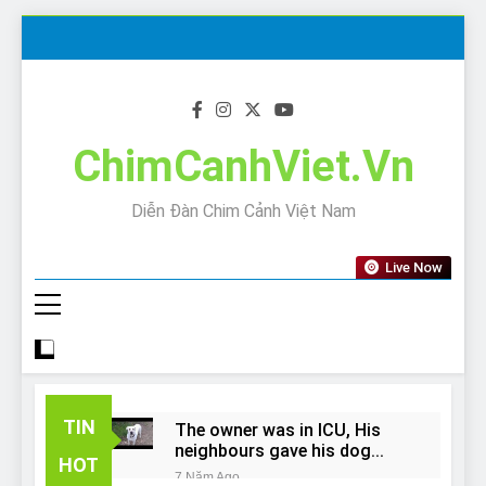
Skip
to
content
ChimCanhViet.Vn
Diễn Đàn Chim Cảnh Việt Nam
Live Now
TIN
The owner was in ICU, His
neighbours gave his dog
HOT
away!
7 Năm Ago