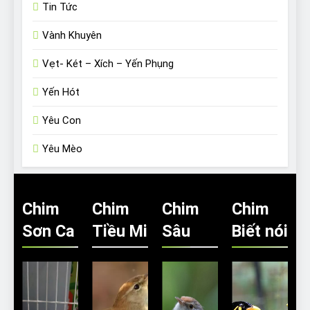
Tin Tức
Vành Khuyên
Vẹt- Két – Xích – Yến Phụng
Yến Hót
Yêu Con
Yêu Mèo
Chim
Chim
Chim
Chim
Sơn Ca
Tiều Mi
Sâu
Biết nói