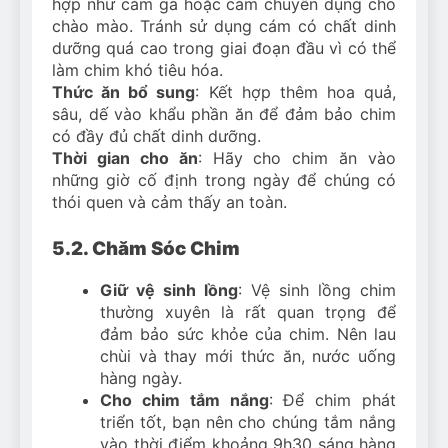
hợp như cám gà hoặc cám chuyên dụng cho
chào mào. Tránh sử dụng cám có chất dinh
dưỡng quá cao trong giai đoạn đầu vì có thể
làm chim khó tiêu hóa.
Thức ăn bổ sung
: Kết hợp thêm hoa quả,
sâu, dế vào khẩu phần ăn để đảm bảo chim
có đầy đủ chất dinh dưỡng.
Thời gian cho ăn
: Hãy cho chim ăn vào
những giờ cố định trong ngày để chúng có
thói quen và cảm thấy an toàn.
5.2. Chăm Sóc Chim
Giữ vệ sinh lồng
: Vệ sinh lồng chim
thường xuyên là rất quan trọng để
đảm bảo sức khỏe của chim. Nên lau
chùi và thay mới thức ăn, nước uống
hàng ngày.
Cho chim tắm nắng
: Để chim phát
triển tốt, bạn nên cho chúng tắm nắng
vào thời điểm khoảng 9h30 sáng hàng