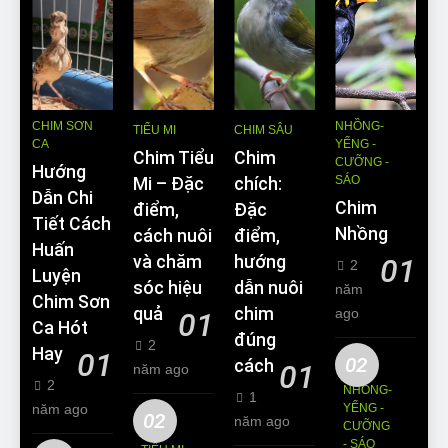
CHIM SƠN
NHỒNG-
TIỂU MI
CHIM SÂU
CA
YỂNG -
Chim Tiểu
Chim
CƯỠNG -
Hướng
SÁO
Mi – Đặc
chích:
Dẫn Chi
Chim
điểm,
Đặc
Tiết Cách
Nhồng
cách nuôi
điểm,
Huấn
và chăm
hướng
01
2
Luyện
sóc hiệu
dẫn nuôi
năm
Chim Sơn
quả
chim
ago
01
Ca Hót
đúng
2
Hay
01
02
cách
01
năm ago
2
NHỒNG-
1
năm ago
YỂNG -
02
năm ago
CƯỠNG
- SÁO