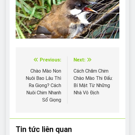
Previous:
Next:
Điều
hướng
Chào Mào Non
Cách Chăm Chim
Nuôi Bao Lâu Thì
Chào Mào Thi Đấu:
bài
Ra Giọng? Cách
Bí Mật Từ Những
viết
Nuôi Chim Nhanh
Nhà Vô Địch
Sổ Giọng
Tin tức liên quan