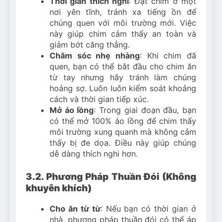
Thời gian thích nghi
: Đặt chim ở một
nơi yên tĩnh, tránh xa tiếng ồn để
chúng quen với môi trường mới. Việc
này giúp chim cảm thấy an toàn và
giảm bớt căng thẳng.
Chăm sóc nhẹ nhàng
: Khi chim đã
quen, bạn có thể bắt đầu cho chim ăn
từ tay nhưng hãy tránh làm chúng
hoảng sợ. Luôn luôn kiểm soát khoảng
cách và thời gian tiếp xúc.
Mở áo lồng
: Trong giai đoạn đầu, bạn
có thể mở 100% áo lồng để chim thấy
môi trường xung quanh mà không cảm
thấy bị đe dọa. Điều này giúp chúng
dễ dàng thích nghi hơn.
3.2. Phương Pháp Thuần Đói (Không
khuyên khích)
Cho ăn từ từ
: Nếu bạn có thời gian ở
nhà, phương pháp thuần đói có thể áp