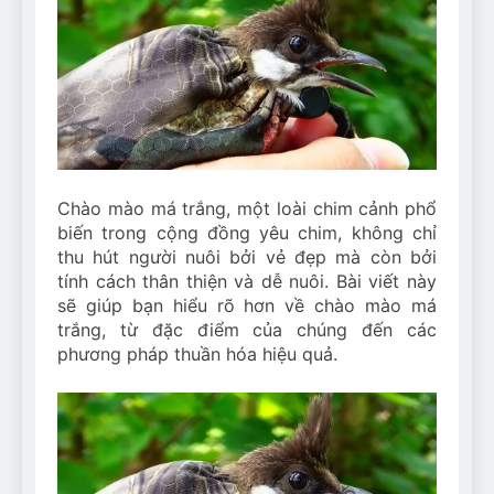
Can Bulldogs Play Fetch?
And How to Train Them!
7 Năm Ago
How Often Do I Need to
Groom My Bulldog
7 Năm Ago
Chào mào má trắng, một loài chim cảnh phổ
biến trong cộng đồng yêu chim, không chỉ
thu hút người nuôi bởi vẻ đẹp mà còn bởi
tính cách thân thiện và dễ nuôi. Bài viết này
sẽ giúp bạn hiểu rõ hơn về chào mào má
trắng, từ đặc điểm của chúng đến các
phương pháp thuần hóa hiệu quả.