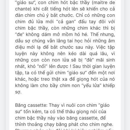
“giáo sư”, con chim hót bậc thầy (maitre de
chante) khi cất tiếng hót lên sẽ khiến cho cả
đàn chim chú ý bắt chước. Chỉ có những con
chim đủ lửa mới “cả gan” đấu tay đôi với
chim bậc thầy, còn những chim khác thì bị
“đe” không dám mở mồm hó hé. Thế nhưng,
dẫu sợ chúng vẫn lắng tai học hỏi những âm
điệu mới lạ để bắt chước sau này. Việc tập
luyện này không nên kéo dài quá lâu, vì
những con còn non lửa sẽ bị “đè” mãi sinh
nhát, khó “nổi” lên được ! Sau thời gian luyện
tập, ta có thể gửi chim “giáo sư” đến một nơi
khác, hoặc treo thật xa để giọng hót của nó
không làm cho bầy chim non “yếu lửa” khiếp
sợ.
Băng cassette: Thay vì nuôi con chim “giáo
sư” tốn kém, ta có thể thâu giọng nói của
chim bậc thầy này vào băng cassette, để
thỉnh thoảng chạy băng phát cho chim nghe.