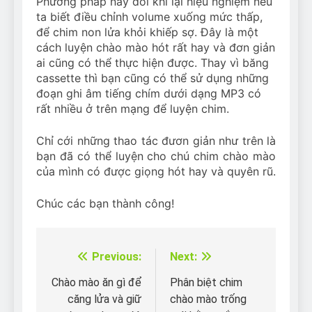
Phương pháp này đôi khi lại hiệu nghiệm nếu
ta biết điều chỉnh volume xuống mức thấp,
để chim non lửa khỏi khiếp sợ. Đây là một
cách luyện chào mào hót rất hay và đơn giản
ai cũng có thể thực hiện được. Thay vì băng
cassette thì bạn cũng có thể sử dụng những
đoạn ghi âm tiếng chím dưới dạng MP3 có
rất nhiều ở trên mạng để luyện chim.
Chỉ cới những thao tác đươn giản như trên là
bạn đã có thể luyện cho chú chim chào mào
của mình có được giọng hót hay và quyên rũ.
Chúc các bạn thành công!
Previous:
Next:
Điều
hướng
Chào mào ăn gì để
Phân biệt chim
căng lửa và giữ
chào mào trống
bài