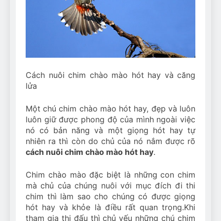
Can Bulldogs Play Fetch?
And How to Train Them!
7 Năm Ago
How Often Do I Need to
Groom My Bulldog
7 Năm Ago
Cách nuôi chim chào mào hót hay và căng
lửa
Một chú chim chào mào hót hay, đẹp và luôn
luôn giữ được phong độ của mình ngoài việc
nó có bản năng và một giọng hót hay tự
nhiên ra thì còn do chủ của nó nắm được rõ
cách nuôi chim chào mào hót hay
.
Chim chào mào đặc biệt là những con chim
mà chủ của chúng nuôi với mục đích đi thi
chim thì làm sao cho chúng có được giọng
hót hay và khỏe là điều rất quan trọng.Khi
tham gia thi đấu thì chủ yếu những chú chim