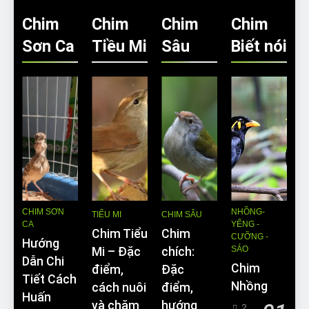
Chim
Chim
Chim
Chim
Sơn Ca
Tiều Mi
Sâu
Biết nói
CHIM SƠN
NHỒNG-
TIỂU MI
CHIM SÂU
CA
YỂNG -
Chim Tiểu
Chim
CƯỠNG -
Hướng
SÁO
Mi – Đặc
chích:
Dẫn Chi
Chim
điểm,
Đặc
Tiết Cách
Nhồng
cách nuôi
điểm,
Huấn
và chăm
hướng
2