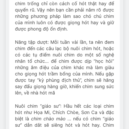
chim trống chỉ còn cách cố hót thật hay để
quyến rũ. Vậy nên bạn cần phải nắm rõ được
những phương pháp làm sao chó chú chim
của mình luôn có được giọng hót hay và giữ
được phong độ ổn định.
Năng tập dượt: Mỗi tuần vài lần, ta nên đem
chim đến các câu lạc bộ nuôi chim hót, hoặc
có các tụ điểm nuôi chim do một số nghệ
nhân tổ chức… để chim được dịp “học hỏi”
những âm điệu của chim khác mà làm giàu
cho giọng hót trầm bổng của mình. Nếu gặp
được tay “kỳ phùng địch thủ”, chim sẽ hăng
say đấu giọng hàng giờ, khiến chim sung sức
lên, về nhà hót mã
Nuôi chim “giáo sư”: Hầu hết các loại chim
hót như Họa Mi, Chích Chòe, Sơn Ca và đặc
biệt là
chim chào mào
… nếu có chim “giáo
sư” dẫn dắt sẽ siêng hót và hót hay. Chim