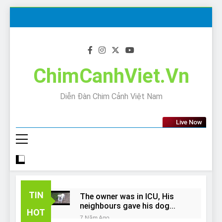
Skip
to
content
ChimCanhViet.Vn
Diễn Đàn Chim Cảnh Việt Nam
Live Now
TIN
The owner was in ICU, His
neighbours gave his dog
HOT
away!
7 Năm Ago