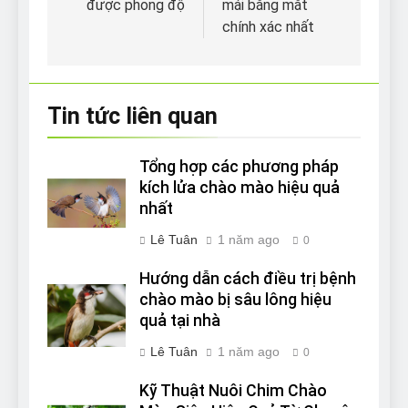
được phong độ
mái bằng mắt
viết
chính xác nhất
Tin tức liên quan
Tổng hợp các phương pháp
kích lửa chào mào hiệu quả
nhất
Lê Tuân
1 năm ago
0
Hướng dẫn cách điều trị bệnh
chào mào bị sâu lông hiệu
quả tại nhà
Lê Tuân
1 năm ago
0
Kỹ Thuật Nuôi Chim Chào