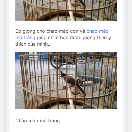
Can Bulldogs Play Fetch?
And How to Train Them!
7 Năm Ago
How Often Do I Need to
Groom My Bulldog
Ép giọng cho chào mào con và
chào mào
7 Năm Ago
má trắng
giúp chim học được giọng theo ý
thích của mình,.
Chào mào má trắng