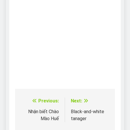
Previous:
Next:
Điều
hướng
Nhận biết Chào
Black-and-white
Mào Huế
tanager
bài