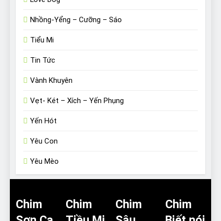
Nhồng-Yểng – Cưỡng – Sáo
Tiểu Mi
Tin Tức
Vành Khuyên
Vẹt- Két – Xích – Yến Phụng
Yến Hót
Yêu Con
Yêu Mèo
Chim
Chim
Chim
Chim
Sơn Ca
Tiều Mi
Sâu
Biết nói