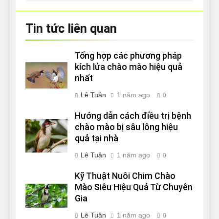
viết
Tin tức liên quan
Tổng hợp các phương pháp
kích lửa chào mào hiệu quả
nhất
Lê Tuân
1 năm ago
0
Hướng dẫn cách điều trị bệnh
chào mào bị sâu lông hiệu
quả tại nhà
Lê Tuân
1 năm ago
0
Kỹ Thuật Nuôi Chim Chào
Mào Siêu Hiệu Quả Từ Chuyên
Gia
Lê Tuân
1 năm ago
0