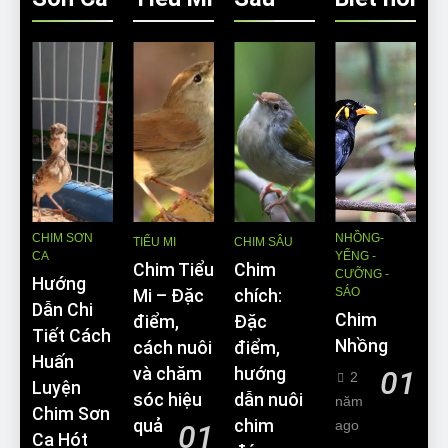
CHIM SƠN
NHỒNG-
TIỂU MI
CHIM SÂU
CA
YỂNG -
Chim Tiểu
Chim
CƯỠNG -
Hướng
SÁO
Mi – Đặc
chích:
Dẫn Chi
Chim
điểm,
Đặc
Tiết Cách
Nhồng
cách nuôi
điểm,
Huấn
và chăm
hướng
01
2
Luyện
sóc hiệu
dẫn nuôi
năm
Chim Sơn
quả
chim
ago
01
Ca Hót