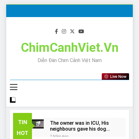
Skip
to
content
ChimCanhViet.Vn
Diễn Đàn Chim Cảnh Việt Nam
Live Now
TIN
The owner was in ICU, His
neighbours gave his dog
HOT
away!
7 Năm Ago