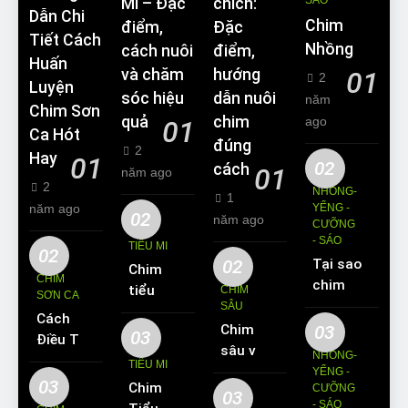
SÁO
Mi – Đặc
chích:
Dẫn Chi
Chim
điểm,
Đặc
Tiết Cách
Nhồng
cách nuôi
điểm,
Huấn
và chăm
hướng
01
2
Luyện
sóc hiệu
dẫn nuôi
năm
Chim Sơn
quả
chim
ago
01
Ca Hót
đúng
2
Hay
01
02
cách
01
năm ago
2
NHỒNG-
1
năm ago
YỂNG -
02
năm ago
CƯỠNG
- SÁO
TIỂU MI
02
02
Tại sao
Chim
CHIM
chim
tiểu mi
CHIM
SƠN CA
Sáo lại
SÂU
ăn gì?
Cách
được
Chim
03
Kinh
03
Điều Trị
yêu
sâu và
nghiệm
NHỒNG-
Hiệu
TIỂU MI
thích
những
YỂNG -
nuôi
Quả
03
Chim
nuôi
CƯỠNG
thông
chim
03
Các
- SÁO