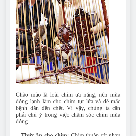
Can Bulldogs Play Fetch?
And How to Train Them!
7 Năm Ago
How Often Do I Need to
Groom My Bulldog
7 Năm Ago
Chào mào là loài chim ưa nắng, nên mùa
đông lạnh làm cho chim tụt lửa và dễ mắc
bệnh dẫn đến chết. Vì vậy, chúng ta cần
phải chú ý trong việc chăm sóc chim mùa
đông.
– Thức ăn cho chim:
Chim thuần rất nhạy