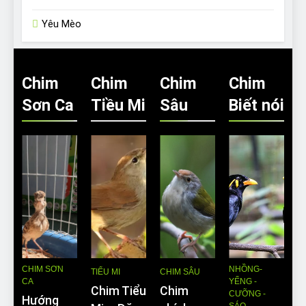
Yêu Mèo
Chim
Chim
Chim
Chim
Sơn Ca
Tiều Mi
Sâu
Biết nói
CHIM SƠN
NHỒNG-
TIỂU MI
CHIM SÂU
CA
YỂNG -
Chim Tiểu
Chim
CƯỠNG -
Hướng