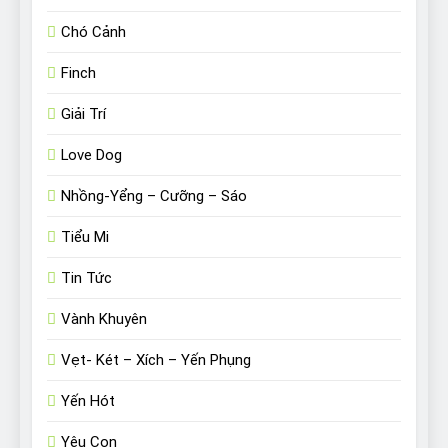
Chó Cảnh
Finch
Giải Trí
Love Dog
Nhồng-Yểng – Cưỡng – Sáo
Tiểu Mi
Tin Tức
Vành Khuyên
Vẹt- Két – Xích – Yến Phụng
Yến Hót
Yêu Con