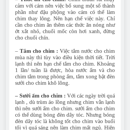
cảm với cám nên việc bổ sung một số thành
phần như đậu phộng vào cám có thể làm
chim thay lông. Nên hạn chế việc này. Chỉ
cần cho chim ăn thêm các thức ăn nóng như
ớt xắt nhỏ, chuối mốc còn hơi xanh, đừng
cho chuối chín.
–
Tắm cho chim :
Việc tắm nước cho chim
mùa này thì tùy vào điều kiện thời tiết. Trời
lạnh thì nên hạn chế tắm cho chim. Khoảng
1 lần/ tuần là được, hòa nước ấm và cho
chim tắm trong phòng ấm, tắm xong bật đèn
sưởi cho chim khô lông.
– Sưởi ấm cho chim :
Với các ngày trời quá
lạnh , dù trùm áo lồng nhưng chim vẫn lạnh
thì nên sưởi ấm cho chim. sưởi ấm cho chim
có thể dùng bóng đèn dây tóc. Nhưng bóng
đèn dây tóc là không tốt cho chim vào buổi
tối vì quá sáng nên làm chim mất ngủ. Hiện