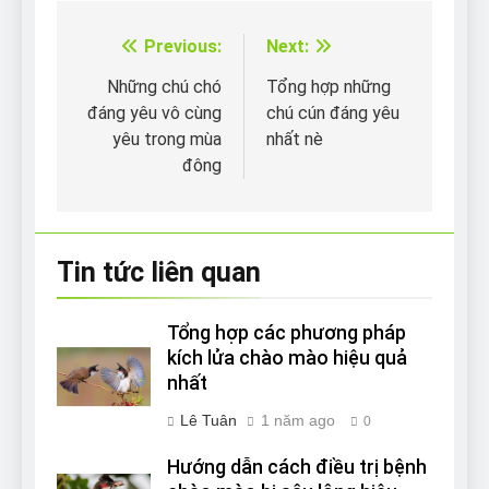
Previous:
Next:
Điều
hướng
Những chú chó
Tổng hợp những
đáng yêu vô cùng
chú cún đáng yêu
bài
yêu trong mùa
nhất nè
viết
đông
Tin tức liên quan
Tổng hợp các phương pháp
kích lửa chào mào hiệu quả
nhất
Lê Tuân
1 năm ago
0
Hướng dẫn cách điều trị bệnh