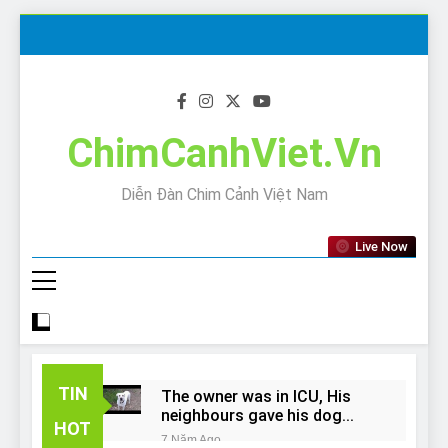
Skip
to
content
ChimCanhViet.Vn
Diễn Đàn Chim Cảnh Việt Nam
Live Now
TIN
The owner was in ICU, His
neighbours gave his dog
HOT
away!
7 Năm Ago