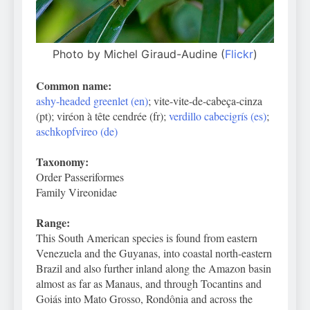
Photo by Michel Giraud-Audine (
Flickr
)
Common name:
ashy-headed greenlet (en)
; vite-vite-de-cabeça-cinza
(pt); viréon à tête cendrée (fr);
verdillo cabecigrís (es)
;
aschkopfvireo (de)
Taxonomy:
Order Passeriformes
Family Vireonidae
Range:
This South American species is found from eastern
Venezuela and the Guyanas, into coastal north-eastern
Brazil and also further inland along the Amazon basin
almost as far as Manaus, and through Tocantins and
Goiás into Mato Grosso, Rondônia and across the