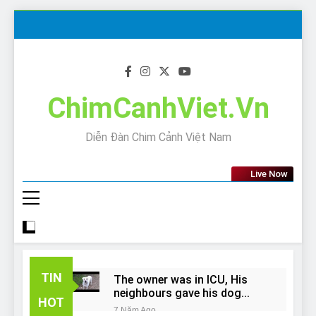
Skip
to
content
ChimCanhViet.Vn
Diễn Đàn Chim Cảnh Việt Nam
Live Now
TIN
The owner was in ICU, His
neighbours gave his dog
HOT
away!
7 Năm Ago