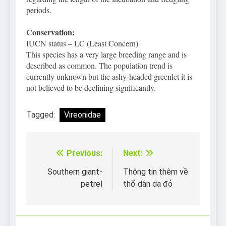
periods.
Conservation:
IUCN status – LC (Least Concern)
This species has a very large breeding range and is
described as common. The population trend is
currently unknown but the ashy-headed greenlet it is
not believed to be declining significantly.
Tagged:
Vireonidae
Previous:
Next:
Điều
hướng
Southern giant-
Thông tin thêm về
petrel
thổ dân da đỏ
bài
viết