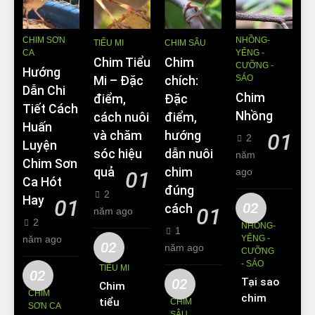
CHIM SƠN
NHỒNG-
TIỂU MI
CHIM SÂU
CA
YỂNG -
Chim Tiểu
Chim
CƯỠNG -
Hướng
SÁO
Mi – Đặc
chích:
Dẫn Chi
Chim
điểm,
Đặc
Tiết Cách
Nhồng
cách nuôi
điểm,
Huấn
và chăm
hướng
01
2
Luyện
sóc hiệu
dẫn nuôi
năm
Chim Sơn
quả
chim
ago
01
Ca Hót
đúng
2
Hay
01
02
cách
01
năm ago
2
NHỒNG-
1
năm ago
YỂNG -
02
năm ago
CƯỠNG
- SÁO
TIỂU MI
02
02
Tại sao
Chim
CHIM
chim
tiểu mi
CHIM
SƠN CA
Sáo lại
SÂU