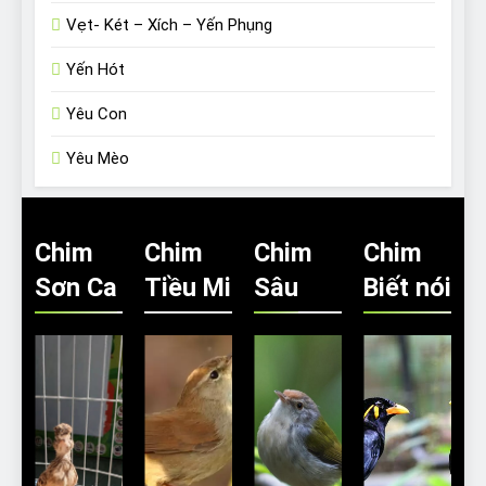
Vẹt- Két – Xích – Yến Phụng
Yến Hót
Yêu Con
Yêu Mèo
Chim
Chim
Chim
Chim
Sơn Ca
Tiều Mi
Sâu
Biết nói