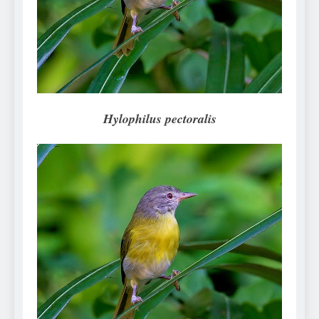
Can Bulldogs Play Fetch?
And How to Train Them!
7 Năm Ago
How Often Do I Need to
Groom My Bulldog
7 Năm Ago
Hylophilus pectoralis