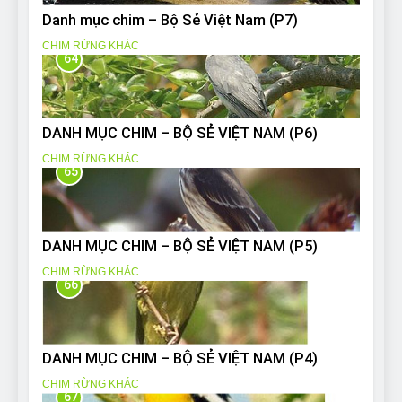
Danh mục chim – Bộ Sẻ Việt Nam (P7)
CHIM RỪNG KHÁC
64
DANH MỤC CHIM – BỘ SẺ VIỆT NAM (P6)
CHIM RỪNG KHÁC
65
DANH MỤC CHIM – BỘ SẺ VIỆT NAM (P5)
CHIM RỪNG KHÁC
66
DANH MỤC CHIM – BỘ SẺ VIỆT NAM (P4)
CHIM RỪNG KHÁC
67