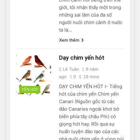
Can Bulldogs Play Fetch?
giới, tôi nhận thấy một trong
And How to Train Them!
những sai lầm của đa số
7 Năm Ago
người nuôi chim cảnh ở nước
How Often Do I Need to
ta là…
Groom My Bulldog
7 Năm Ago
Xem thêm
Dạy chim yến hót
Lê Tuân
8 năm
ago
0
19 mins
DẠY CHIM YẾN HÓT I- Tiếng
YẾN HÓT
hót của chim yến Chim yến
Canari (Nguồn gốc từ các
đảo Canaries ngoài khơi bờ
biển phía tây châu Phi) có
giọng hót hay. Rồi qua sự
huấn luyện đào tạo của các
nhà nuôi chim yến ở vùng núi