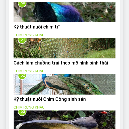
60
Kỹ thuật nuôi chim trĩ
CHIM RỪNG KHÁC
61
Cách làm chuồng trại theo mô hình sinh thái
CHIM RỪNG KHÁC
62
Kỹ thuật nuôi Chim Công sinh sản
CHIM RỪNG KHÁC
63