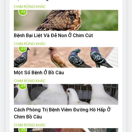
CHIM RỪNG KHÁC
22
Bệnh Bại Liệt Và Đẻ Non Ở Chim Cút
CHIM RỪNG KHÁC
23
Một Số Bệnh Ở Bồ Câu
CHIM RỪNG KHÁC
24
Cách Phòng Trị Bệnh Viêm Đường Hô Hấp Ở
Chim Bồ Câu
CHIM RỪNG KHÁC
25