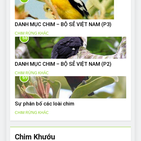
DANH MỤC CHIM – BỘ SẺ VIỆT NAM (P3)
CHIM RỪNG KHÁC
68
DANH MỤC CHIM – BỘ SẺ VIỆT NAM (P2)
CHIM RỪNG KHÁC
69
Sự phân bố các loài chim
CHIM RỪNG KHÁC
Chim Khướu