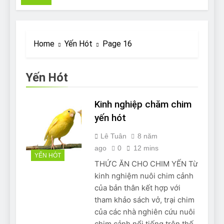
Pit Bull rescue story
7 Năm Ago
Why Do Bulldogs Snore?
And How to Minimize It!
Home
Yến Hót
Page 16
7 Năm Ago
Are Bulldogs Lazy? Not as
much as you think and here’s
Yến Hót
why!
7 Năm Ago
Do Bulldogs Fart? Yes! And
Kinh nghiệp chăm chim
How to Stop It!
yến hót
7 Năm Ago
The Ultimate Guide to What
Lê Tuân
8 năm
Bulldogs Can (and can’t) Eat
ago
0
12 mins
7 Năm Ago
YẾN HÓT
THỨC ĂN CHO CHIM YẾN Từ
Bulldog Anal Gland Problem
and How to Treat It
kinh nghiệm nuôi chim cảnh
7 Năm Ago
của bản thân kết hợp với
Can Bulldogs Run Long
tham khảo sách vở, trại chim
Distances?
của các nhà nghiên cứu nuôi
7 Năm Ago
chim cảnh nổi tiếng trên thế