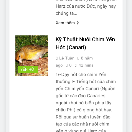
Harz của nước Đức, ngày nay
chúng ta…
Xem thêm
Kỹ Thuật Nuôi Chim Yến
Hót (Canari)
Lê Tuân
8 năm
ago
0
42 mins
YẾN HÓT
1/-Dạy hót cho chim Yến
thường I- Tiếng hót của chim
yến Chim yến Canari (Nguồn
gốc từ các đảo Canaries
ngoài khơi bờ biển phía tây
châu Phi) có giọng hót hay.
Rồi qua sự huấn luyện đào
tạo của các nhà nuôi chim
yến ở vùng núi Harz của