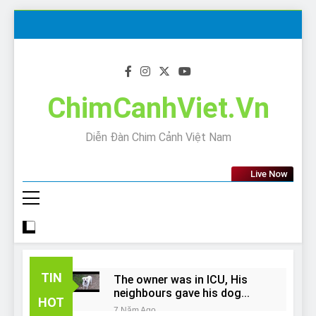
Skip
to
content
ChimCanhViet.Vn
Diễn Đàn Chim Cảnh Việt Nam
Live Now
TIN
The owner was in ICU, His
neighbours gave his dog
HOT
away!
7 Năm Ago