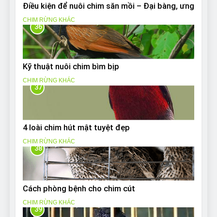
Điều kiện để nuôi chim săn mồi – Đại bàng, ưng
CHIM RỪNG KHÁC
36
Kỹ thuật nuôi chim bìm bịp
CHIM RỪNG KHÁC
37
4 loài chim hút mật tuyệt đẹp
CHIM RỪNG KHÁC
38
Cách phòng bệnh cho chim cút
CHIM RỪNG KHÁC
39