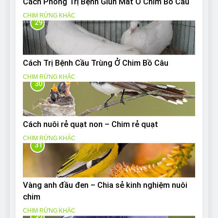
Cách Phòng Trị Bệnh Giun Mắt Ở Chim Bồ Câu
CHIM RỪNG KHÁC
29
Cách Trị Bệnh Cầu Trùng Ở Chim Bồ Câu
CHIM RỪNG KHÁC
30
Cách nuôi rẻ quạt non – Chim rẻ quạt
CHIM RỪNG KHÁC
31
Vàng anh đầu đen – Chia sẻ kinh nghiệm nuôi
chim
CHIM RỪNG KHÁC
32