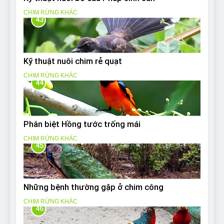
CHIM RỪNG KHÁC
43
Kỹ thuật nuôi chim rẻ quạt
CHIM RỪNG KHÁC
44
Phân biệt Hồng tước trống mái
CHIM RỪNG KHÁC
45
Những bệnh thường gặp ở chim công
CHIM RỪNG KHÁC
46