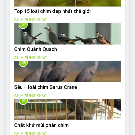
Top 15 loài chim đẹp nhất thế giới
CHIM RỪNG KHÁC
57
Chim Quành Quạch
CHIM RỪNG KHÁC
58
Sếu – loài chim Sarus Crane
CHIM RỪNG KHÁC
59
Chất khử mùi phân chim
CHIM RỪNG KHÁC