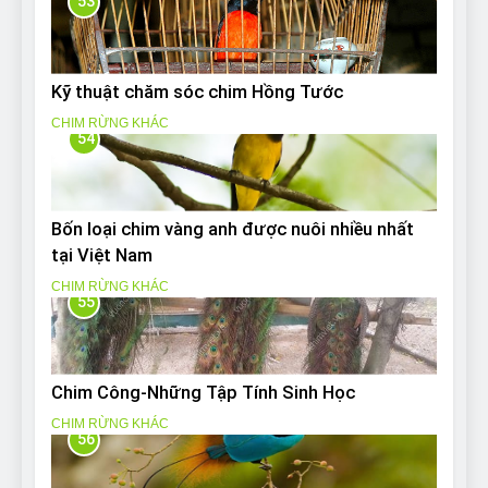
53
Kỹ thuật chăm sóc chim Hồng Tước
CHIM RỪNG KHÁC
54
Bốn loại chim vàng anh được nuôi nhiều nhất
tại Việt Nam
CHIM RỪNG KHÁC
55
Chim Công-Những Tập Tính Sinh Học
CHIM RỪNG KHÁC
56