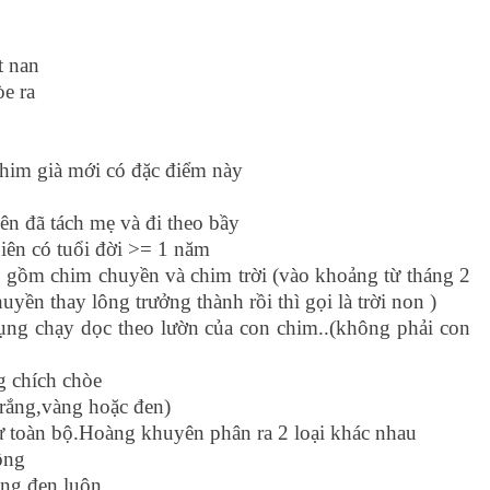
t nan
e ra
chim già mới có đặc điểm này
ên đã tách mẹ và đi theo bầy
hiên có tuổi đời >= 1 năm
 gồm chim chuyền và chim trời (vào khoảng từ tháng 2
yền thay lông trưởng thành rồi thì gọi là trời non )
ụng chạy dọc theo lườn của con chim..(không phải con
g chích chòe
rắng,vàng hoặc đen)
toàn bộ.Hoàng khuyên phân ra 2 loại khác nhau
ồng
ng đen luôn