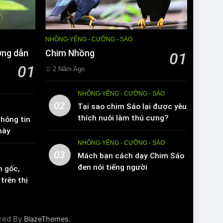
NHỒNG-YỂNG - CƯỠNG - SÁO
ớng dẫn
Chim Nhồng
01
01
2 Năm Ago
NHỒNG-YỂNG - CƯỠNG - SÁO
02
Tại sao chim Sáo lại được yêu
thích nuôi làm thú cưng?
hông tin
này
NHỒNG-YỂNG - CƯỠNG - SÁO
03
Mách bạn cách dạy Chim Sáo
đen nói tiếng người
n gốc,
trên thị
red By
.
BlazeThemes