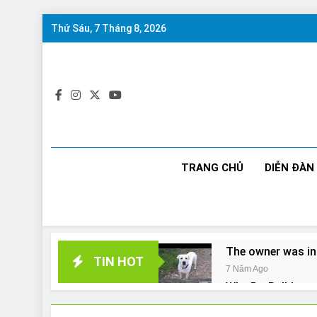
Skip
Thứ Sáu, 7 Tháng 8, 2026
to
content
TRANG CHỦ
DIỄN ĐÀN
The owner was in
TIN HOT
7 Năm Ago
Why Do Bulldogs 
7 Năm Ago