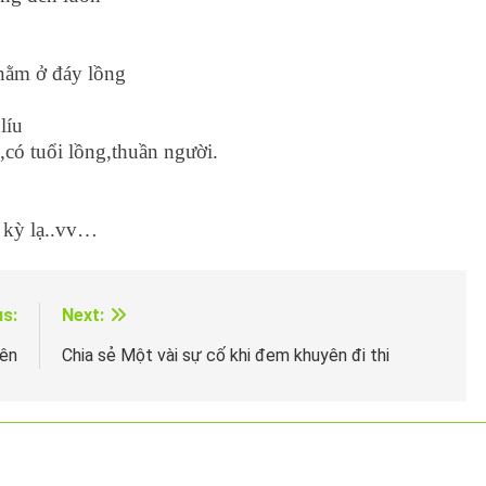
,nằm ở đáy lồng
líu
có tuổi lồng,thuần người.
 kỳ lạ..vv…
us:
Next:
yên
Chia sẻ Một vài sự cố khi đem khuyên đi thi