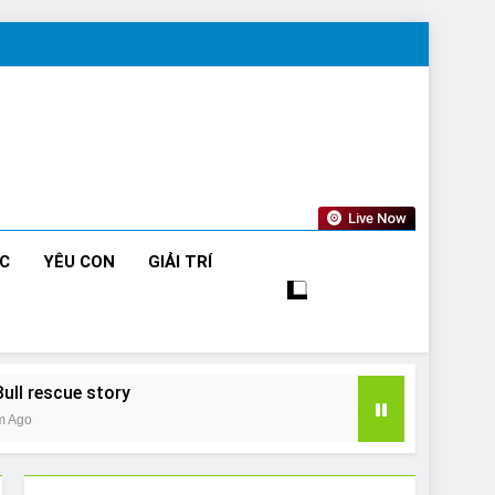
Live Now
ỨC
YÊU CON
GIẢI TRÍ
Bull rescue story
m Ago