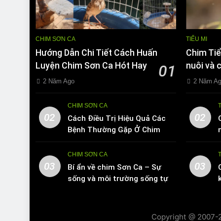
CHIM SƠN CA
TIỂU MI
Hướng Dẫn Chi Tiết Cách Huấn
Chim Tiể
Luyện Chim Sơn Ca Hót Hay
nuôi và 
01
2 Năm Ago
2 Năm A
CHIM SƠN CA
02
02
Cách Điều Trị Hiệu Quả Các
Bệnh Thường Gặp Ở Chim
Sơn Ca
CHIM SƠN CA
03
03
Bí ẩn về chim Sơn Ca – Sự
sống và môi trường sống tự
nhiên
Copyright @ 2007-