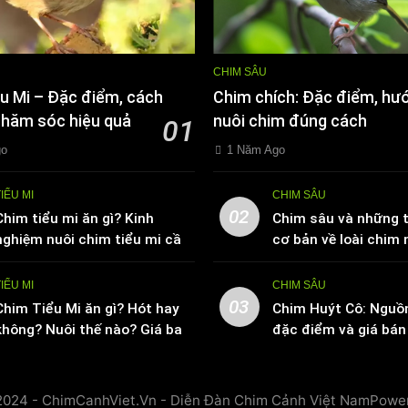
CHIM SÂU
u Mi – Đặc điểm, cách
Chim chích: Đặc điểm, hư
chăm sóc hiệu quả
nuôi chim đúng cách
01
go
1 Năm Ago
TIỂU MI
CHIM SÂU
02
Chim tiểu mi ăn gì? Kinh
Chim sâu và những t
nghiệm nuôi chim tiểu mi cần
cơ bản về loài chim 
biết
TIỂU MI
CHIM SÂU
03
Chim Tiểu Mi ăn gì? Hót hay
Chim Huýt Cô: Nguồ
không? Nuôi thế nào? Giá bao
đặc điểm và giá bán 
nhiêu tiền
trường
2024 - ChimCanhViet.Vn - Diễn Đàn Chim Cảnh Việt NamPowe