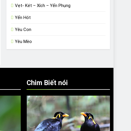
Vẹt- Két – Xích – Yến Phụng
Yến Hót
Yêu Con
Yêu Mèo
Chim Biết nói