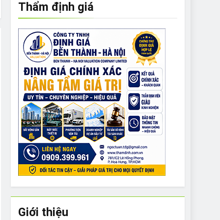
Thẩm định giá
e to What Bulldogs Can (and can’t) Eat
 Run Long Distances?
Do I Need to Groom My Bulldog
Giới thiệu