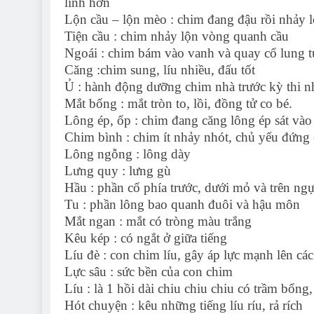
lĩnh hơn
Lộn cầu – lộn mèo : chim đang đậu rồi nhảy l
Tiện cầu : chim nhảy lộn vòng quanh cầu
Ngoái : chim bám vào vanh và quay cổ lung 
Căng :chim sung, líu nhiều, đấu tốt
Ủ : hành động dưỡng chim nhà trước kỳ thi n
Mắt bống : mắt tròn to, lồi, đồng tử co bé.
Lông ép, ốp : chim đang căng lông ép sát và
Chim bình : chim ít nhảy nhót, chủ yếu đứng
Lông ngỗng : lông dày
Lưng quy : lưng gù
Hầu : phần cổ phía trước, dưới mỏ và trên ng
Tu : phần lông bao quanh đuôi và hậu môn
Mắt ngan : mắt có tròng màu trắng
Kêu kép : có ngắt ở giữa tiếng
Líu đè : con chim líu, gây áp lực mạnh lên cá
Lực sâu : sức bền của con chim
Líu : là 1 hồi dài chiu chiu chiu có trầm bổng,
Hót chuyện : kêu những tiếng líu ríu, rả rích