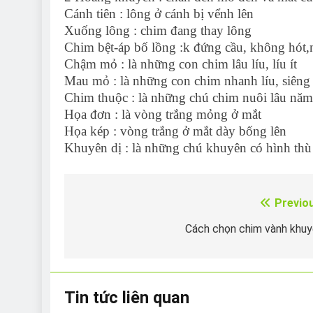
Cánh tiên : lông ở cánh bị vểnh lên
Xuống lông : chim đang thay lông
Chim bệt-áp bố lồng :k đứng cầu, không hót
Chậm mỏ : là những con chim lâu líu, líu ít
Mau mỏ : là những con chim nhanh líu, siêng 
Chim thuộc : là những chú chim nuôi lâu năm,
Họa đơn : là vòng trắng mỏng ở mắt
Họa kép : vòng trắng ở mắt dày bống lên
Khuyên dị : là những chú khuyên có hình thù
Previo
Điều
hướng
Cách chọn chim vành khu
bài
viết
Tin tức liên quan