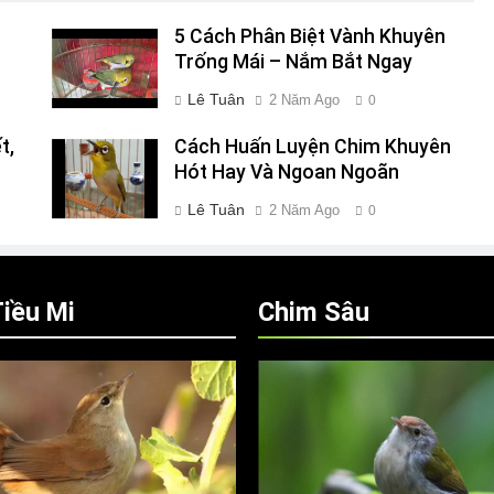
h
5 Cách Phân Biệt Vành Khuyên
Trống Mái – Nắm Bắt Ngay
Lê Tuân
2 Năm Ago
0
t,
Cách Huấn Luyện Chim Khuyên
Hót Hay Và Ngoan Ngoãn
Lê Tuân
2 Năm Ago
0
iều Mi
Chim Sâu