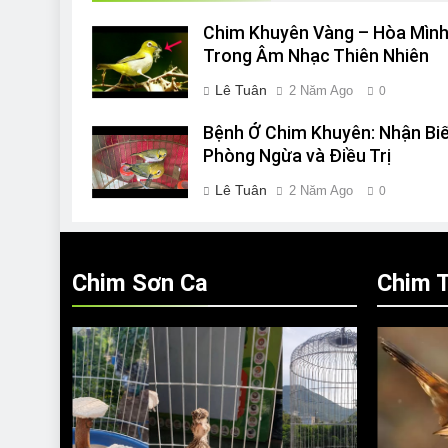
Chim Khuyên Vàng – Hòa Mìn
Trong Âm Nhạc Thiên Nhiên
Lê Tuân
2 Năm Ago
0
Bệnh Ở Chim Khuyên: Nhận Biế
Phòng Ngừa và Điều Trị
Lê Tuân
2 Năm Ago
0
Chim Sơn Ca
Chim T