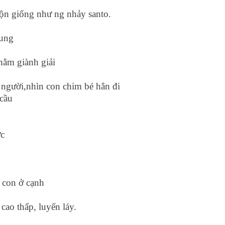
ộn giống như ng nhảy santo.
tung
hằm giành giải
o người,nhìn con chim bé hẳn đi
 cầu
ực
c con ở cạnh
 cao thấp, luyến láy.