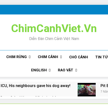
ChimCanhViet.Vn
Diễn Đàn Chim Cảnh Việt Nam
CHIM RỪNG
CHIM CẢNH
CHÓ CẢNH
TIN T
ENGLISH
RAO VẶT
 ICU, His neighbours gave his dog away!
Pit 
7 Nă
Snore? And How to Minimize It!