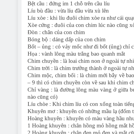
Bệt cầu : đứng im 1 chỗ trên cầu líu
Líu bù đầu : vừa líu đầu vừa xù lên
Líu xòe : khi líu đuôi chim xòe ra như cái quạ
Xòe cứng : đuôi của con chim lúc nào cũng xò
Đòn : chân của con chim
Bóng bộ : dáng dấp của con chim
Bốt – ủng : có vảy mốc như đi bốt (ủng) chỉ 
Họa : vành lông màu trắng bao quanh mắt
Chim chuyền : là loai chim non ở ngoài tự nhi
Chim trời : là chim trưởng thành ở ngoài tự n
Chim mộc, chim bổi : là chim mới bẫy về bao
– 9 thì có chim chuyền còn về sau khi chim chu
Chỉ vàng : là đường lông màu vàng ở giữa b
nào cũng có)
Líu chòe : Khi chim líu có con xổng toàn tiến
Khuyên mơ : khuyên có những mầu lạ (đốm t
Hoàng khuyên : khuyên có màu vàng hầu như 
1 Hoàng khuyên : chân hồng mỏ hồng mắt h
2 Hoàng khuyên : chân đen mỏ đen và mắt cũ