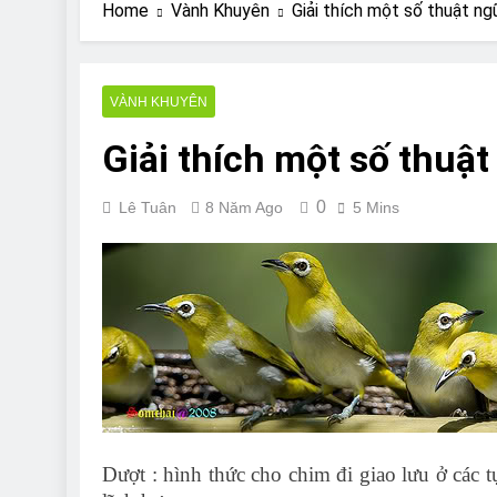
Are Bulldogs Lazy
Home
Vành Khuyên
Giải thích một số thuật 
7 Năm Ago
Do Bulldogs Fart?
7 Năm Ago
VÀNH KHUYÊN
Bulldog Anal Gla
Giải thích một số thu
7 Năm Ago
Can Bulldogs Pla
7 Năm Ago
0
Lê Tuân
8 Năm Ago
5 Mins
Dượt : hình thức cho chim đi giao lưu ở các 