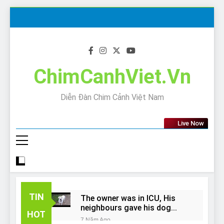
Skip
to
content
ChimCanhViet.Vn
Diễn Đàn Chim Cảnh Việt Nam
Live Now
TIN
The owner was in ICU, His
neighbours gave his dog
HOT
away!
7 Năm Ago