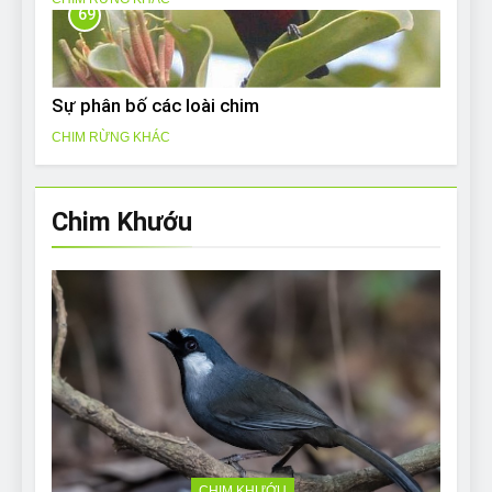
69
Sự phân bố các loài chim
CHIM RỪNG KHÁC
Chim Khướu
CHIM KHƯỚU