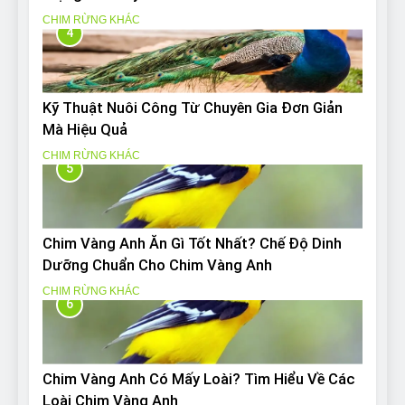
CHIM RỪNG KHÁC
4
Kỹ Thuật Nuôi Công Từ Chuyên Gia Đơn Giản
Mà Hiệu Quả
CHIM RỪNG KHÁC
5
Chim Vàng Anh Ăn Gì Tốt Nhất? Chế Độ Dinh
Dưỡng Chuẩn Cho Chim Vàng Anh
CHIM RỪNG KHÁC
6
Chim Vàng Anh Có Mấy Loài? Tìm Hiểu Về Các
Loài Chim Vàng Anh