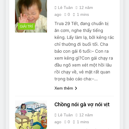
Lê Tuân
12 năm
ago
0
1 mins
Trưa 29 Tết, đang chuẩn bị
GIẢI TRÍ
ăn cơm, nghe thấy tiếng
kẻng. Lấy làm lạ, bởi kẻng rác
chỉ thường đi buổi tối. Cha
bảo con gái 6 tuổi:– Con ra
xem kẻng gì?Con gái chạy ra
đầu ngõ xem xét một hồi lâu
rồi chạy về, vẻ mặt rất quan
trọng báo cáo cha:–…
Xem thêm
Chồng nói gà vợ nói vịt
Lê Tuân
12 năm
ago
0
1 mins