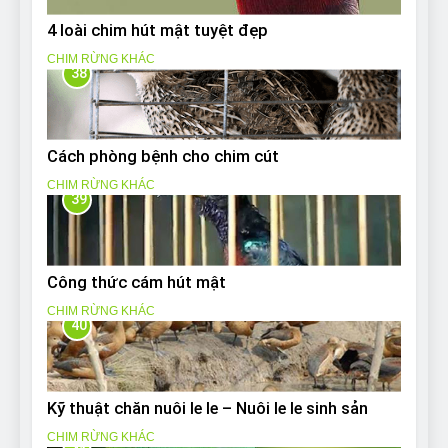
4 loài chim hút mật tuyệt đẹp
CHIM RỪNG KHÁC
38
Cách phòng bệnh cho chim cút
CHIM RỪNG KHÁC
39
Công thức cám hút mật
CHIM RỪNG KHÁC
40
Kỹ thuật chăn nuôi le le – Nuôi le le sinh sản
CHIM RỪNG KHÁC