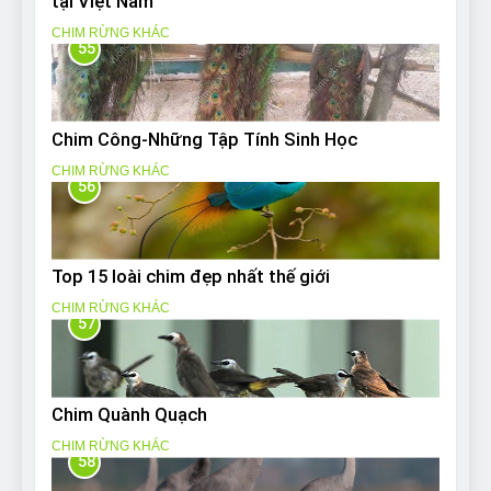
tại Việt Nam
CHIM RỪNG KHÁC
55
Chim Công-Những Tập Tính Sinh Học
CHIM RỪNG KHÁC
56
Top 15 loài chim đẹp nhất thế giới
CHIM RỪNG KHÁC
57
Chim Quành Quạch
CHIM RỪNG KHÁC
58