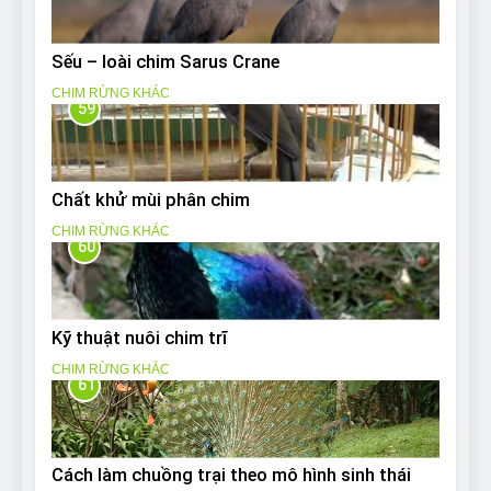
Sếu – loài chim Sarus Crane
CHIM RỪNG KHÁC
59
Chất khử mùi phân chim
CHIM RỪNG KHÁC
60
Kỹ thuật nuôi chim trĩ
CHIM RỪNG KHÁC
61
Cách làm chuồng trại theo mô hình sinh thái