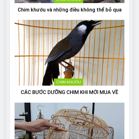
Chim khướu và những điều không thể bỏ qua
CHIM KHƯỚU
CÁC BƯỚC DƯỠNG CHIM KHI MỚI MUA VỀ