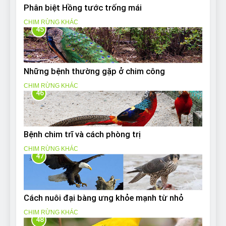
Phân biệt Hồng tước trống mái
CHIM RỪNG KHÁC
45
Những bệnh thường gặp ở chim công
CHIM RỪNG KHÁC
46
Bệnh chim trĩ và cách phòng trị
CHIM RỪNG KHÁC
47
Cách nuôi đại bàng ưng khỏe mạnh từ nhỏ
CHIM RỪNG KHÁC
48