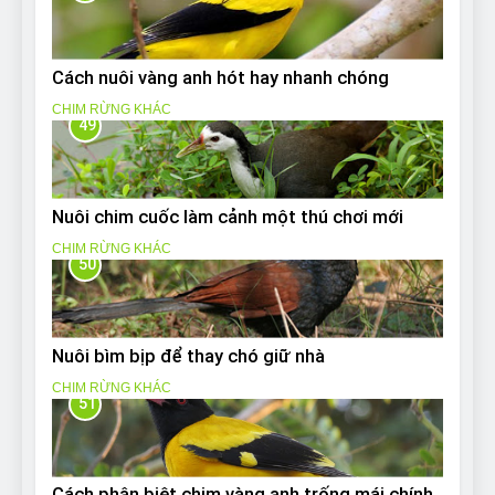
Cách nuôi vàng anh hót hay nhanh chóng
CHIM RỪNG KHÁC
49
Nuôi chim cuốc làm cảnh một thú chơi mới
CHIM RỪNG KHÁC
50
Nuôi bìm bịp để thay chó giữ nhà
CHIM RỪNG KHÁC
51
Cách phân biệt chim vàng anh trống mái chính