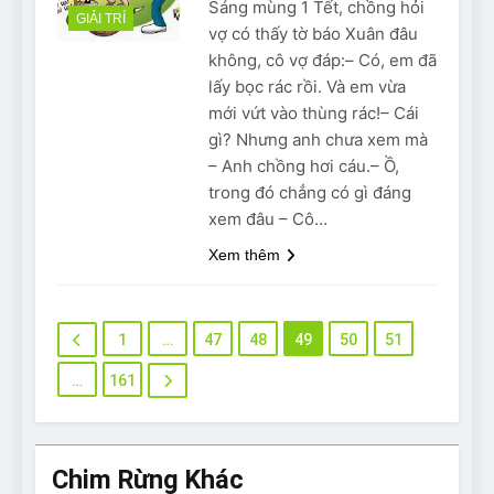
Sáng mùng 1 Tết, chồng hỏi
GIẢI TRÍ
vợ có thấy tờ báo Xuân đâu
không, cô vợ đáp:– Có, em đã
lấy bọc rác rồi. Và em vừa
mới vứt vào thùng rác!– Cái
gì? Nhưng anh chưa xem mà
– Anh chồng hơi cáu.– Ồ,
trong đó chẳng có gì đáng
xem đâu – Cô…
Xem thêm
1
…
47
48
49
50
51
…
161
Chim Rừng Khác