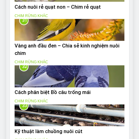
Cách nuôi rẻ quạt non – Chim rẻ quạt
CHIM RỪNG KHÁC
31
Vàng anh đầu đen – Chia sẻ kinh nghiệm nuôi
chim
CHIM RỪNG KHÁC
32
Cách phân biệt Bồ câu trống mái
CHIM RỪNG KHÁC
33
Kỹ thuật làm chuồng nuôi cút