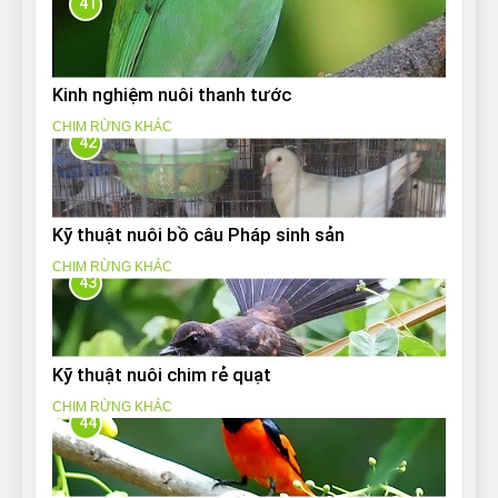
41
Kinh nghiệm nuôi thanh tước
CHIM RỪNG KHÁC
42
Kỹ thuật nuôi bồ câu Pháp sinh sản
CHIM RỪNG KHÁC
43
Kỹ thuật nuôi chim rẻ quạt
CHIM RỪNG KHÁC
44