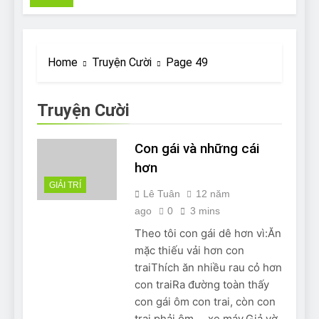
Pit Bull rescue story
7 Năm Ago
Why Do Bulldogs Snore?
And How to Minimize It!
Home
Truyện Cười
Page 49
7 Năm Ago
Are Bulldogs Lazy? Not as
much as you think and here’s
Truyện Cười
why!
7 Năm Ago
Do Bulldogs Fart? Yes! And
Con gái và những cái
How to Stop It!
hơn
7 Năm Ago
GIẢI TRÍ
The Ultimate Guide to What
Lê Tuân
12 năm
Bulldogs Can (and can’t) Eat
ago
0
3 mins
7 Năm Ago
Theo tôi con gái dê hơn vì:Ăn
Bulldog Anal Gland Problem
and How to Treat It
mặc thiếu vải hơn con
7 Năm Ago
traiThích ăn nhiều rau cỏ hơn
Can Bulldogs Run Long
con traiRa đường toàn thấy
Distances?
con gái ôm con trai, còn con
7 Năm Ago
trai phải ôm ….xe máy.Giả vờ