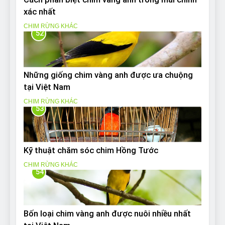
xác nhất
CHIM RỪNG KHÁC
52
Những giống chim vàng anh được ưa chuộng
tại Việt Nam
CHIM RỪNG KHÁC
53
Kỹ thuật chăm sóc chim Hồng Tước
CHIM RỪNG KHÁC
54
Bốn loại chim vàng anh được nuôi nhiều nhất