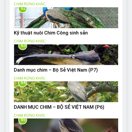
CHIM RỪNG KHÁC
62
Kỹ thuật nuôi Chim Công sinh sản
CHIM RỪNG KHÁC
63
Danh mục chim – Bộ Sẻ Việt Nam (P7)
CHIM RỪNG KHÁC
64
DANH MỤC CHIM – BỘ SẺ VIỆT NAM (P6)
CHIM RỪNG KHÁC
65