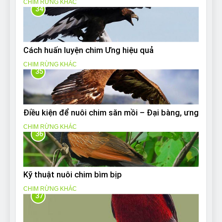
CHIM RỪNG KHÁC
34
Cách huấn luyện chim Ưng hiệu quả
CHIM RỪNG KHÁC
35
Điều kiện để nuôi chim săn mồi – Đại bàng, ưng
CHIM RỪNG KHÁC
36
Kỹ thuật nuôi chim bìm bịp
CHIM RỪNG KHÁC
37