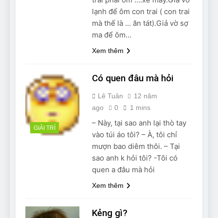
Can Bulldogs Play Fetch?
lạnh để ôm con trai ( con trai
And How to Train Them!
mà thế là … ăn tát).Giả vờ sợ
7 Năm Ago
ma để ôm…
How Often Do I Need to
Groom My Bulldog
Xem thêm
7 Năm Ago
Có quen đâu mà hỏi
Lê Tuân
12 năm
ago
0
1 mins
– Này, tại sao anh lại thò tay
GIẢI TRÍ
vào túi áo tôi? – À, tôi chỉ
mượn bao diêm thôi. – Tại
sao anh k hỏi tôi? -Tôi có
quen a đâu mà hỏi
Xem thêm
Kẻng gì?