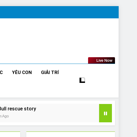
Live Now
ỨC
YÊU CON
GIẢI TRÍ
Bull rescue story
m Ago