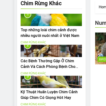
Are Bulldogs Lazy
Chim Rừng Khác
Ho
7 Năm Ago
Do Bulldogs Fart?
1
7 Năm Ago
Num
Bulldog Anal Gla
Top những loài chim cảnh được
7 Năm Ago
nhiều người nuôi nhất ở Việt Nam
Can Bulldogs Pla
CHIM RỪNG KHÁC
7 Năm Ago
2
BIR
Các Bệnh Thường Gặp Ở Chim
Cảnh Và Cách Phòng Bệnh Cho
Chim Hiệu Quả
CHIM RỪNG KHÁC
3
Kỹ Thuật Huấn Luyện Chim Cảnh
Giúp Chim Có Giọng Hót Hay
CHIM RỪNG KHÁC