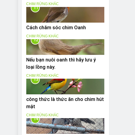
CHIM RỪNG KHÁC
11
Cách chăm sóc chim Oanh
CHIM RỪNG KHÁC
12
Nếu bạn nuôi oanh thì hãy lưu ý
loại lồng này.
CHIM RỪNG KHÁC
13
công thức là thức ăn cho chim hút
mật
CHIM RỪNG KHÁC
14