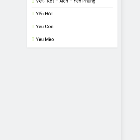
Vẹt- Két – Xích – Yến Phụng
Yến Hót
Yêu Con
Yêu Mèo