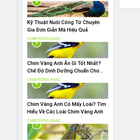
4
Kỹ Thuật Nuôi Công Từ Chuyên
Gia Đơn Giản Mà Hiệu Quả
CHIM RỪNG KHÁC
5
Chim Vàng Anh Ăn Gì Tốt Nhất?
Chế Độ Dinh Dưỡng Chuẩn Cho
Chim Vàng Anh
CHIM RỪNG KHÁC
6
Chim Vàng Anh Có Mấy Loài? Tìm
Hiểu Về Các Loài Chim Vàng Anh
CHIM RỪNG KHÁC
7