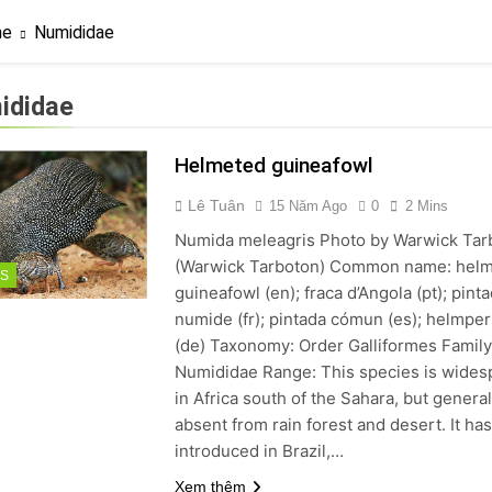
? Not as much as you think and here’s why!
me
Numididae
 Yes! And How to Stop It!
The Ultimate Guid
7 Năm Ago
ididae
nd Problem and How to Treat It
Can Bulldogs
7 Năm Ago
Helmeted guineafowl
y Fetch? And How to Train Them!
How Often 
7 Năm Ago
Lê Tuân
15 Năm Ago
0
2 Mins
Numida meleagris Photo by Warwick Tar
(Warwick Tarboton) Common name: hel
DS
guineafowl (en); fraca d’Angola (pt); pint
numide (fr); pintada cómun (es); helmpe
(de) Taxonomy: Order Galliformes Famil
Numididae Range: This species is wides
in Africa south of the Sahara, but general
absent from rain forest and desert. It ha
introduced in Brazil,…
Xem thêm