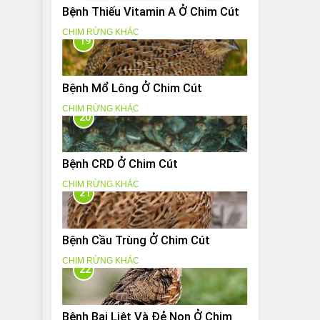
Bệnh Thiếu Vitamin A Ở Chim Cút
CHIM RỪNG KHÁC
19
Bệnh Mổ Lông Ở Chim Cút
CHIM RỪNG KHÁC
20
Bệnh CRD Ở Chim Cút
CHIM RỪNG KHÁC
21
Bệnh Cầu Trùng Ở Chim Cút
CHIM RỪNG KHÁC
22
Bệnh Bại Liệt Và Đẻ Non Ở Chim