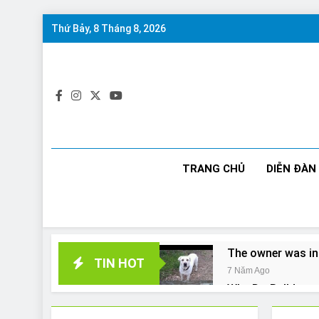
Skip
Thứ Bảy, 8 Tháng 8, 2026
to
content
TRANG CHỦ
DIỄN ĐÀN
The owner was in
TIN HOT
7 Năm Ago
Why Do Bulldogs 
7 Năm Ago