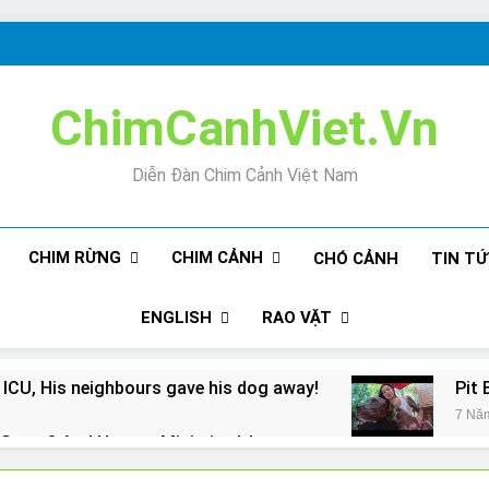
ChimCanhViet.Vn
Diễn Đàn Chim Cảnh Việt Nam
CHIM RỪNG
CHIM CẢNH
CHÓ CẢNH
TIN T
ENGLISH
RAO VẶT
 ICU, His neighbours gave his dog away!
Pit 
7 Nă
Snore? And How to Minimize It!