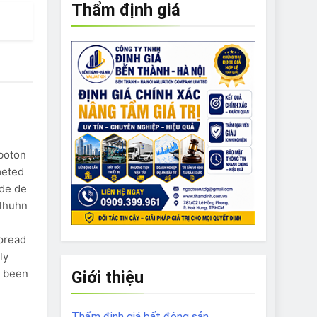
Thẩm định giá
e to What Bulldogs Can (and can’t) Eat
 Run Long Distances?
Do I Need to Groom My Bulldog
boton
meted
ade de
rlhuhn
y
pread
ly
s been
Giới thiệu
Thẩm định giá bất động sản