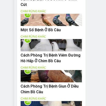
Cút
CHIM RỪNG KHÁC
23
Một Số Bệnh Ở Bồ Câu
CHIM RỪNG KHÁC
24
Cách Phòng Trị Bệnh Viêm Đường
Hô Hấp Ở Chim Bồ Câu
CHIM RỪNG KHÁC
25
Cách Phòng Trị Bệnh Giun Ở Diều
Chim Bồ Câu
CHIM RỪNG KHÁC
26