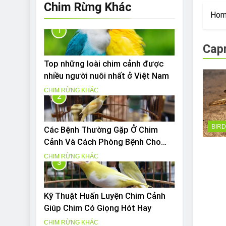
Are Bulldogs Lazy
Chim Rừng Khác
Ho
7 Năm Ago
Do Bulldogs Fart?
1
7 Năm Ago
Cap
Bulldog Anal Gla
Top những loài chim cảnh được
7 Năm Ago
nhiều người nuôi nhất ở Việt Nam
Can Bulldogs Pla
CHIM RỪNG KHÁC
7 Năm Ago
2
BIR
Các Bệnh Thường Gặp Ở Chim
Cảnh Và Cách Phòng Bệnh Cho
Chim Hiệu Quả
CHIM RỪNG KHÁC
3
Kỹ Thuật Huấn Luyện Chim Cảnh
Giúp Chim Có Giọng Hót Hay
CHIM RỪNG KHÁC