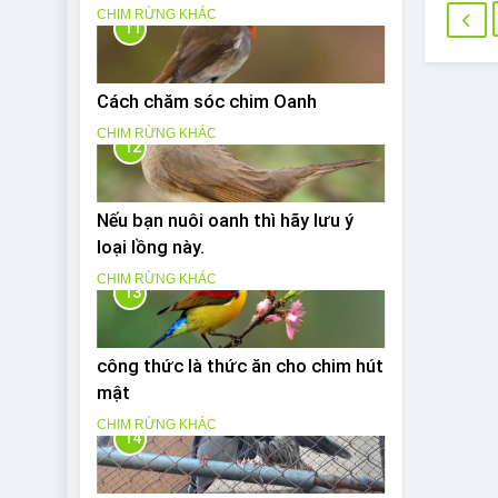
CHIM RỪNG KHÁC
11
Cách chăm sóc chim Oanh
CHIM RỪNG KHÁC
12
Nếu bạn nuôi oanh thì hãy lưu ý
loại lồng này.
CHIM RỪNG KHÁC
13
công thức là thức ăn cho chim hút
mật
CHIM RỪNG KHÁC
14