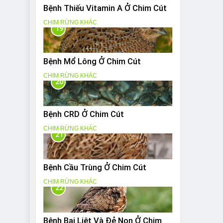
Bệnh Thiếu Vitamin A Ở Chim Cút
CHIM RỪNG KHÁC
19
Bệnh Mổ Lông Ở Chim Cút
CHIM RỪNG KHÁC
20
Bệnh CRD Ở Chim Cút
CHIM RỪNG KHÁC
21
Bệnh Cầu Trùng Ở Chim Cút
CHIM RỪNG KHÁC
22
Bệnh Bại Liệt Và Đẻ Non Ở Chim