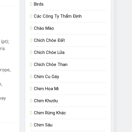
Birds
Các Công Ty Thẩm Định
Chào Mào
Chích Chòe Đất
(pt);
ris
Chích Chòe Lửa
r
Chích Chòe Than
rope,
Chim Cu Gáy
n,
Chim Họa Mi
way
Chim Khướu
Chim Rừng Khác
Chim Sâu