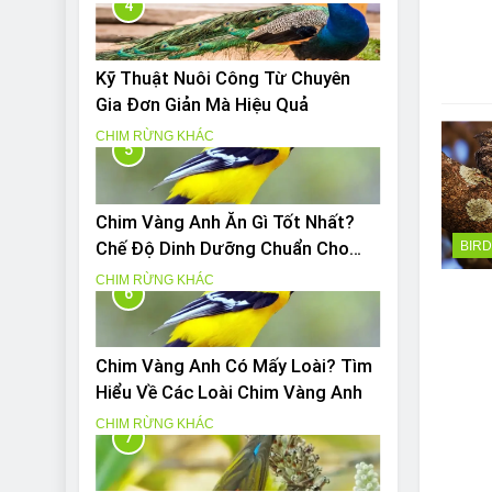
4
Kỹ Thuật Nuôi Công Từ Chuyên
Gia Đơn Giản Mà Hiệu Quả
CHIM RỪNG KHÁC
5
Chim Vàng Anh Ăn Gì Tốt Nhất?
Chế Độ Dinh Dưỡng Chuẩn Cho
BIR
Chim Vàng Anh
CHIM RỪNG KHÁC
6
Chim Vàng Anh Có Mấy Loài? Tìm
Hiểu Về Các Loài Chim Vàng Anh
CHIM RỪNG KHÁC
7