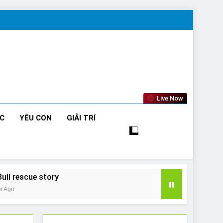
Live Now
ỨC
YÊU CON
GIẢI TRÍ
Bull rescue story
m Ago