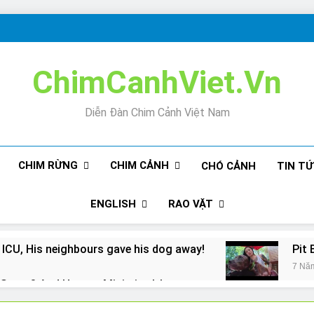
ChimCanhViet.Vn
Diễn Đàn Chim Cảnh Việt Nam
CHIM RỪNG
CHIM CẢNH
CHÓ CẢNH
TIN T
ENGLISH
RAO VẶT
 ICU, His neighbours gave his dog away!
Pit 
7 Nă
Snore? And How to Minimize It!