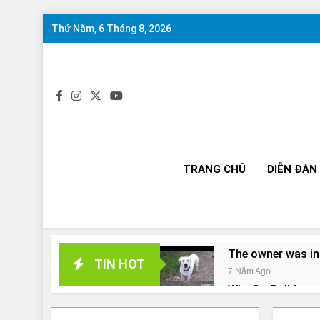
Skip
Thứ Năm, 6 Tháng 8, 2026
to
content
TRANG CHỦ
DIỄN ĐÀN
The owner was in
TIN HOT
7 Năm Ago
Why Do Bulldogs 
7 Năm Ago