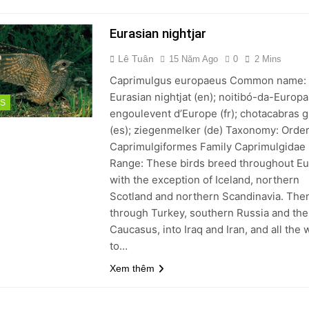
Eurasian nightjar
Lê Tuân
15 Năm Ago
0
2 Mins
Caprimulgus europaeus Common name:
Eurasian nightjat (en); noitibó-da-Europa 
DS
engoulevent d’Europe (fr); chotacabras g
(es); ziegenmelker (de) Taxonomy: Orde
Caprimulgiformes Family Caprimulgidae
Range: These birds breed throughout Eu
with the exception of Iceland, northern
Scotland and northern Scandinavia. The
through Turkey, southern Russia and the
Caucasus, into Iraq and Iran, and all the 
to…
Xem thêm