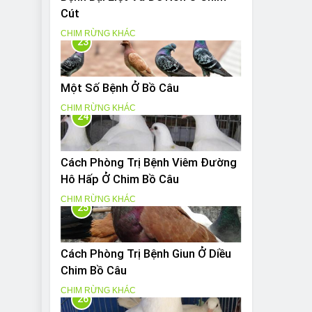
Cút
CHIM RỪNG KHÁC
23
Một Số Bệnh Ở Bồ Câu
CHIM RỪNG KHÁC
24
Cách Phòng Trị Bệnh Viêm Đường
Hô Hấp Ở Chim Bồ Câu
CHIM RỪNG KHÁC
25
Cách Phòng Trị Bệnh Giun Ở Diều
Chim Bồ Câu
CHIM RỪNG KHÁC
26