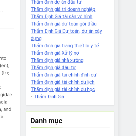
Thẩm định dự án đầu tư
Thẩm định giá tri doanh nghiệp
s…
Thẩm Định Giá tài sản vô hình
Thẩm định giá dự toán gói thầu
Thẩm Định Giá Dự toán, dự án xây
dựng
Thẩm định giá trang thiết bị y tế
Thẩm định giá Xử lý nợ
nto
Thẩm định giá nhà xưởng
(en);
Thẩm định giá đầu tư
(fr);
Thẩm định giá tài chính định cư
Thẩm định giá tài chính du lịch
:
Thẩm định giá tài chính du học
lgidae
-
Thẩm Định Giá
ndia
a, and
ze:
Danh mục