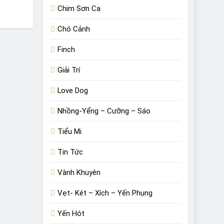
Chim Sơn Ca
Chó Cảnh
Finch
Giải Trí
Love Dog
Nhồng-Yểng – Cưỡng – Sáo
Tiểu Mi
Tin Tức
Vành Khuyên
Vẹt- Két – Xích – Yến Phụng
Yến Hót