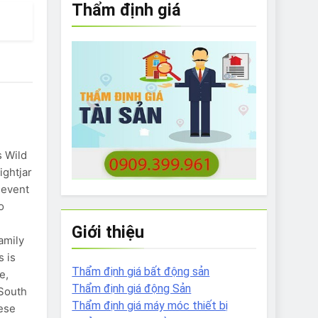
Thẩm định giá
e to What Bulldogs Can (and can’t) Eat
 Run Long Distances?
Do I Need to Groom My Bulldog
s Wild
ghtjar
levent
o
Giới thiệu
amily
 is
Thẩm định giá bất động sản
e,
Thẩm định giá động Sản
 South
Thẩm định giá máy móc thiết bị
ese