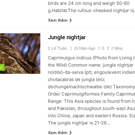
birds are 24 cm long and weigh 50-60
g.Habitat:The rufous-cheeked nightjar i
Xem thêm
Jungle nightjar
Lê Tuân
15 Năm Ago
0
2 Mins
Caprimulgus indicus (Photo from Living i
the Wild) Common name: jungle nightjar 
DS
noitibó-da-selva (pt); engoulevent indien 
chotacabras de jungla (es);
dschungelnachtschwalbe (de) Taxonomy
Order Caprimulgiformes Family Caprimu
Range: This Asia species is found from I
and Pakistan, throughout south-east Asi
into China, Japan and eastern Russia. Si
The jungle nightjar is 21-29…
Xem thêm