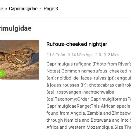
? Not as much as you think and here’s why!
me
Caprimulgidae
Page 3
 Yes! And How to Stop It!
The Ultimate Guid
7 Năm Ago
rimulgidae
nd Problem and How to Treat It
Can Bulldogs
7 Năm Ago
Rufous-cheeked nightjar
y Fetch? And How to Train Them!
How Often 
7 Năm Ago
Lê Tuân
14 Năm Ago
0
2 Mins
Caprimulgus rufigena (Photo from River’
Notes) Common name:rufous-cheeked ni
DS
(en); noitibó-de-faces-ruivas (pt); engou
à joues rousses (fr); chotacabras carirroj
(es); rostwangen-nachtschwalbe
(de)Taxonomy:Order CaprimulgiformesF
CaprimulgidaeRange:This African species
found from Angola, Zambia and Zimbabw
through Namibia and Botswana and into
Africa and western Mozambique.Size:Th