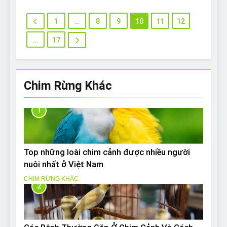
1
…
8
9
10
11
12
…
17
Chim Rừng Khác
1
Top những loài chim cảnh được nhiều người
nuôi nhất ở Việt Nam
CHIM RỪNG KHÁC
2