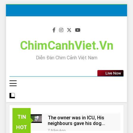
Skip
to
content
ChimCanhViet.Vn
Diễn Đàn Chim Cảnh Việt Nam
Live Now
TIN
The owner was in ICU, His
neighbours gave his dog
HOT
away!
7 Năm Ago