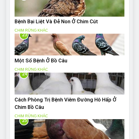
Bệnh Bại Liệt Và Đẻ Non Ở Chim Cút
CHIM RỪNG KHÁC
23
Một Số Bệnh Ở Bồ Câu
CHIM RỪNG KHÁC
24
Cách Phòng Trị Bệnh Viêm Đường Hô Hấp Ở
Chim Bồ Câu
CHIM RỪNG KHÁC
25