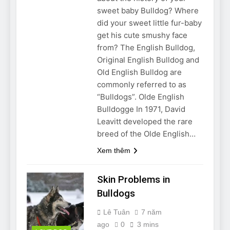
sweet baby Bulldog? Where
did your sweet little fur-baby
get his cute smushy face
from? The English Bulldog,
Original English Bulldog and
Old English Bulldog are
commonly referred to as
“Bulldogs”. Olde English
Bulldogge In 1971, David
Leavitt developed the rare
breed of the Olde English…
Xem thêm
Skin Problems in
Bulldogs
Lê Tuân
7 năm
ago
0
3 mins