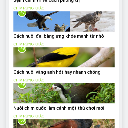
Bệnh chim trĩ và cách phòng trị
CHIM RỪNG KHÁC
47
Cách nuôi đại bàng ưng khỏe mạnh từ nhỏ
CHIM RỪNG KHÁC
48
Cách nuôi vàng anh hót hay nhanh chóng
CHIM RỪNG KHÁC
49
Nuôi chim cuốc làm cảnh một thú chơi mới
CHIM RỪNG KHÁC
50