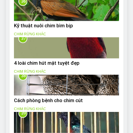
36
Kỹ thuật nuôi chim bìm bịp
CHIM RỪNG KHÁC
37
4 loài chim hút mật tuyệt đẹp
CHIM RỪNG KHÁC
38
Cách phòng bệnh cho chim cút
CHIM RỪNG KHÁC
39