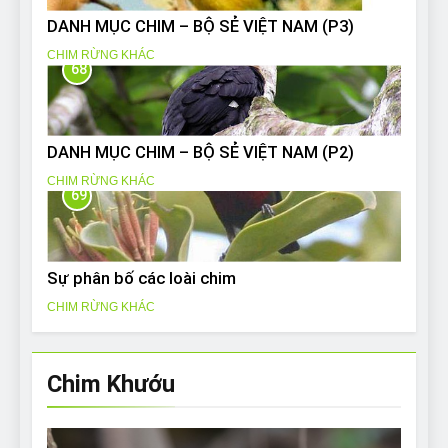
DANH MỤC CHIM – BỘ SẺ VIỆT NAM (P3)
CHIM RỪNG KHÁC
68
DANH MỤC CHIM – BỘ SẺ VIỆT NAM (P2)
CHIM RỪNG KHÁC
69
Sự phân bố các loài chim
CHIM RỪNG KHÁC
Chim Khướu