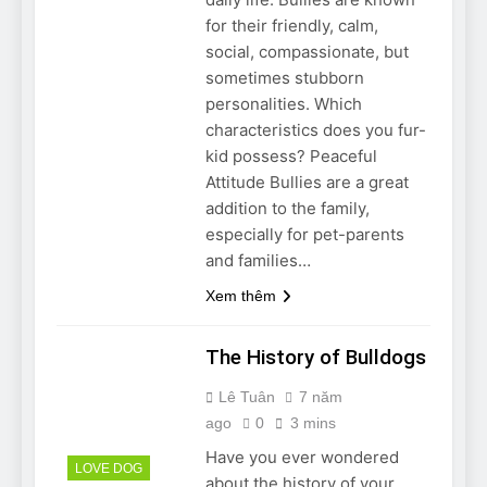
Can Bulldogs Play Fetch?
for their friendly, calm,
And How to Train Them!
social, compassionate, but
7 Năm Ago
sometimes stubborn
How Often Do I Need to
personalities. Which
Groom My Bulldog
characteristics does you fur-
7 Năm Ago
kid possess? Peaceful
Attitude Bullies are a great
addition to the family,
especially for pet-parents
and families…
Xem thêm
The History of Bulldogs
Lê Tuân
7 năm
ago
0
3 mins
Have you ever wondered
LOVE DOG
about the history of your