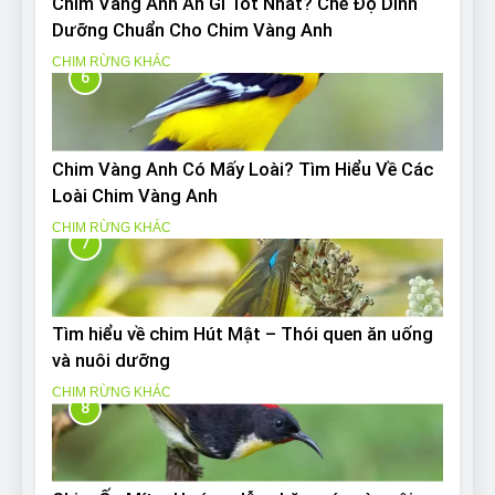
Chim Vàng Anh Ăn Gì Tốt Nhất? Chế Độ Dinh
Dưỡng Chuẩn Cho Chim Vàng Anh
CHIM RỪNG KHÁC
6
Chim Vàng Anh Có Mấy Loài? Tìm Hiểu Về Các
Loài Chim Vàng Anh
CHIM RỪNG KHÁC
7
Tìm hiểu về chim Hút Mật – Thói quen ăn uống
và nuôi dưỡng
CHIM RỪNG KHÁC
8