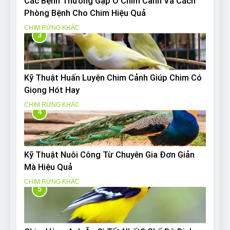
Các Bệnh Thường Gặp Ở Chim Cảnh Và Cách
Phòng Bệnh Cho Chim Hiệu Quả
CHIM RỪNG KHÁC
3
Kỹ Thuật Huấn Luyện Chim Cảnh Giúp Chim Có
Giọng Hót Hay
CHIM RỪNG KHÁC
4
Kỹ Thuật Nuôi Công Từ Chuyên Gia Đơn Giản
Mà Hiệu Quả
CHIM RỪNG KHÁC
5