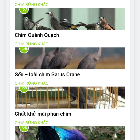
CHIM RỪNG KHÁC
57
Chim Quành Quạch
CHIM RỪNG KHÁC
58
Sếu – loài chim Sarus Crane
CHIM RỪNG KHÁC
59
Chất khử mùi phân chim
CHIM RỪNG KHÁC
60