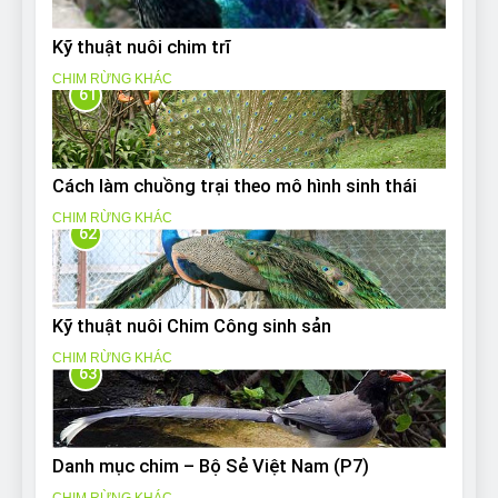
Kỹ thuật nuôi chim trĩ
CHIM RỪNG KHÁC
61
Cách làm chuồng trại theo mô hình sinh thái
CHIM RỪNG KHÁC
62
Kỹ thuật nuôi Chim Công sinh sản
CHIM RỪNG KHÁC
63
Danh mục chim – Bộ Sẻ Việt Nam (P7)
CHIM RỪNG KHÁC