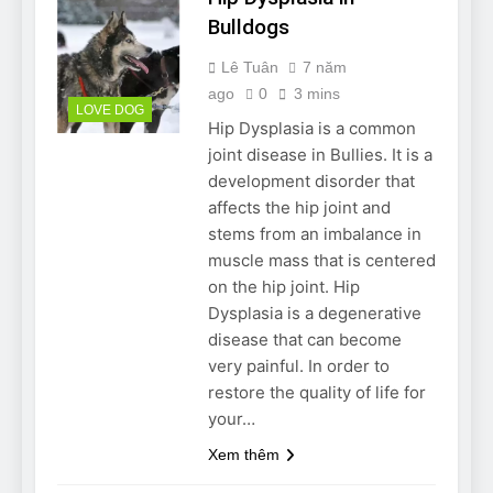
Bulldogs
Lê Tuân
7 năm
ago
0
3 mins
LOVE DOG
Hip Dysplasia is a common
joint disease in Bullies. It is a
development disorder that
affects the hip joint and
stems from an imbalance in
muscle mass that is centered
on the hip joint. Hip
Dysplasia is a degenerative
disease that can become
very painful. In order to
restore the quality of life for
your…
Xem thêm