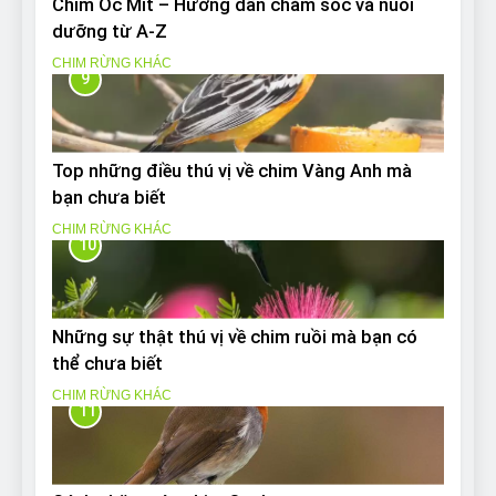
Chim Ốc Mít – Hướng dẫn chăm sóc và nuôi
dưỡng từ A-Z
CHIM RỪNG KHÁC
9
Top những điều thú vị về chim Vàng Anh mà
bạn chưa biết
CHIM RỪNG KHÁC
10
Những sự thật thú vị về chim ruồi mà bạn có
thể chưa biết
CHIM RỪNG KHÁC
11