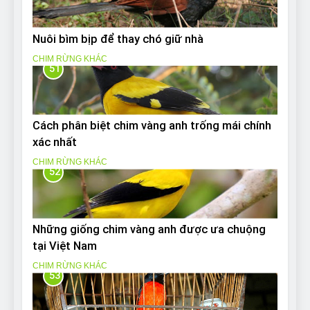
Nuôi bìm bịp để thay chó giữ nhà
CHIM RỪNG KHÁC
51
Cách phân biệt chim vàng anh trống mái chính
xác nhất
CHIM RỪNG KHÁC
52
Những giống chim vàng anh được ưa chuộng
tại Việt Nam
CHIM RỪNG KHÁC
53