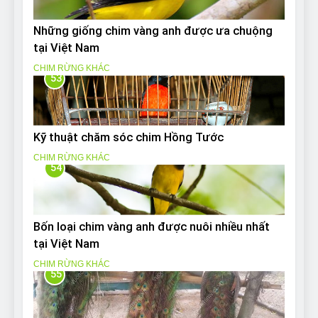
Những giống chim vàng anh được ưa chuộng
tại Việt Nam
CHIM RỪNG KHÁC
53
Kỹ thuật chăm sóc chim Hồng Tước
CHIM RỪNG KHÁC
54
Bốn loại chim vàng anh được nuôi nhiều nhất
tại Việt Nam
CHIM RỪNG KHÁC
55