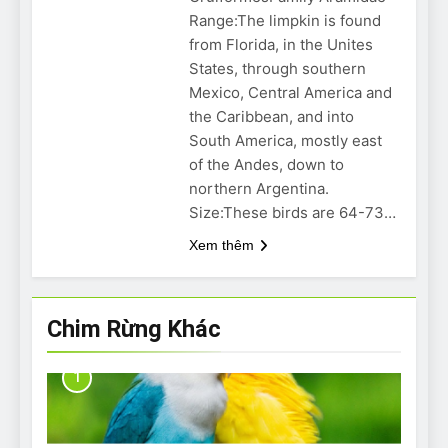
Can Bulldogs Play Fetch?
Range:The limpkin is found
And How to Train Them!
from Florida, in the Unites
7 Năm Ago
States, through southern
How Often Do I Need to
Mexico, Central America and
Groom My Bulldog
the Caribbean, and into
7 Năm Ago
South America, mostly east
of the Andes, down to
northern Argentina.
Size:These birds are 64-73…
Xem thêm
Chim Rừng Khác
1