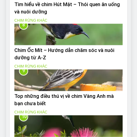
Tìm hiểu về chim Hút Mật – Thói quen ăn uống
và nuôi dưỡng
CHIM RỪNG KHÁC
8
Chim Ốc Mít – Hướng dẫn chăm sóc và nuôi
dưỡng từ A-Z
CHIM RỪNG KHÁC
9
Top những điều thú vị về chim Vàng Anh mà
bạn chưa biết
CHIM RỪNG KHÁC
10