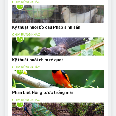
CHIM RỪNG KHÁC
42
Kỹ thuật nuôi bồ câu Pháp sinh sản
CHIM RỪNG KHÁC
43
Kỹ thuật nuôi chim rẻ quạt
CHIM RỪNG KHÁC
44
Phân biệt Hồng tước trống mái
CHIM RỪNG KHÁC
45