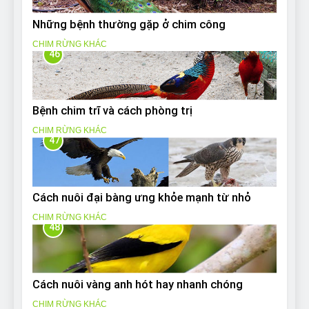
Những bệnh thường gặp ở chim công
CHIM RỪNG KHÁC
46
Bệnh chim trĩ và cách phòng trị
CHIM RỪNG KHÁC
47
Cách nuôi đại bàng ưng khỏe mạnh từ nhỏ
CHIM RỪNG KHÁC
48
Cách nuôi vàng anh hót hay nhanh chóng
CHIM RỪNG KHÁC