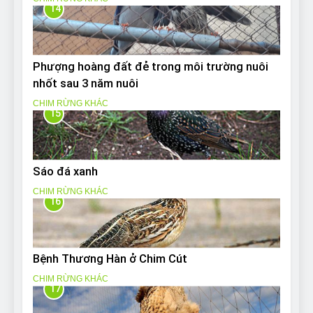
14
Phượng hoàng đất đẻ trong môi trường nuôi
nhốt sau 3 năm nuôi
CHIM RỪNG KHÁC
15
Sáo đá xanh
CHIM RỪNG KHÁC
16
Bệnh Thương Hàn ở Chim Cút
CHIM RỪNG KHÁC
17