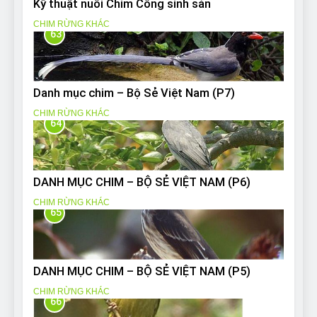
Kỹ thuật nuôi Chim Công sinh sản
CHIM RỪNG KHÁC
63
Danh mục chim – Bộ Sẻ Việt Nam (P7)
CHIM RỪNG KHÁC
64
DANH MỤC CHIM – BỘ SẺ VIỆT NAM (P6)
CHIM RỪNG KHÁC
65
DANH MỤC CHIM – BỘ SẺ VIỆT NAM (P5)
CHIM RỪNG KHÁC
66