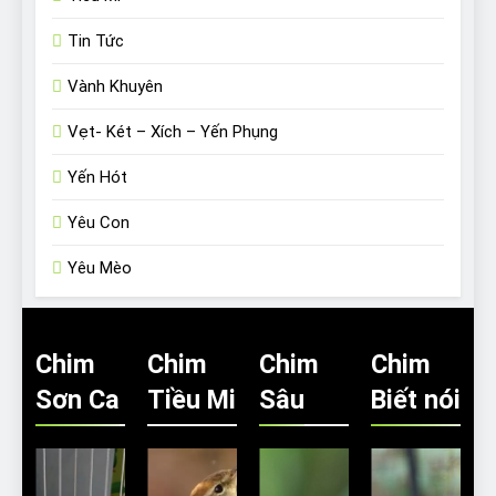
Tin Tức
Vành Khuyên
Vẹt- Két – Xích – Yến Phụng
Yến Hót
Yêu Con
Yêu Mèo
Chim
Chim
Chim
Chim
Sơn Ca
Tiều Mi
Sâu
Biết nói