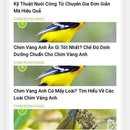
Kỹ Thuật Nuôi Công Từ Chuyên Gia Đơn Giản
Mà Hiệu Quả
CHIM RỪNG KHÁC
5
Chim Vàng Anh Ăn Gì Tốt Nhất? Chế Độ Dinh
Dưỡng Chuẩn Cho Chim Vàng Anh
CHIM RỪNG KHÁC
6
Chim Vàng Anh Có Mấy Loài? Tìm Hiểu Về Các
Loài Chim Vàng Anh
CHIM RỪNG KHÁC
7