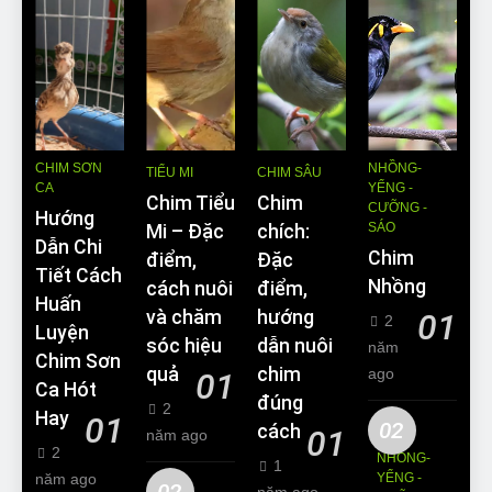
CHIM SƠN
NHỒNG-
TIỂU MI
CHIM SÂU
CA
YỂNG -
Chim Tiểu
Chim
CƯỠNG -
Hướng
SÁO
Mi – Đặc
chích:
Dẫn Chi
Chim
điểm,
Đặc
Tiết Cách
Nhồng
cách nuôi
điểm,
Huấn
và chăm
hướng
01
2
Luyện
sóc hiệu
dẫn nuôi
năm
Chim Sơn
quả
chim
ago
01
Ca Hót
đúng
2
Hay
01
02
cách
01
năm ago
2
NHỒNG-
1
năm ago
YỂNG -
02
năm ago