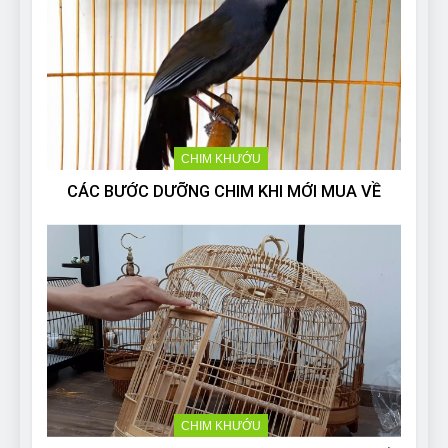
CHIM KHƯỚU
CÁC BƯỚC DƯỠNG CHIM KHI MỚI MUA VỀ
CHIM KHƯỚU