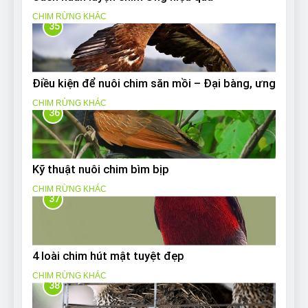
CHIM RỪNG KHÁC
35
Điều kiện để nuôi chim săn mồi – Đại bàng, ưng
CHIM RỪNG KHÁC
36
Kỹ thuật nuôi chim bìm bịp
CHIM RỪNG KHÁC
37
4 loài chim hút mật tuyệt đẹp
CHIM RỪNG KHÁC
38