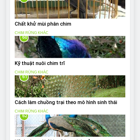
Chất khử mùi phân chim
CHIM RỪNG KHÁC
60
Kỹ thuật nuôi chim trĩ
CHIM RỪNG KHÁC
61
Cách làm chuồng trại theo mô hình sinh thái
CHIM RỪNG KHÁC
62