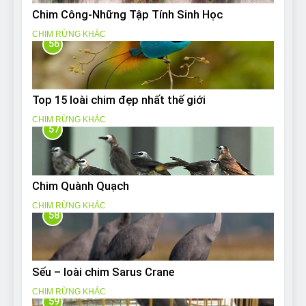
Chim Công-Những Tập Tính Sinh Học
CHIM RỪNG KHÁC
56
Top 15 loài chim đẹp nhất thế giới
CHIM RỪNG KHÁC
57
Chim Quành Quạch
CHIM RỪNG KHÁC
58
Sếu – loài chim Sarus Crane
CHIM RỪNG KHÁC
59