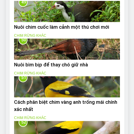
49
Nuôi chim cuốc làm cảnh một thú chơi mới
CHIM RỪNG KHÁC
50
Nuôi bìm bịp để thay chó giữ nhà
CHIM RỪNG KHÁC
51
Cách phân biệt chim vàng anh trống mái chính
xác nhất
CHIM RỪNG KHÁC
52