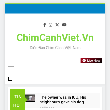
Skip
to
content
ChimCanhViet.Vn
Diễn Đàn Chim Cảnh Việt Nam
Live Now
TIN
The owner was in ICU, His
neighbours gave his dog
HOT
away!
7 Năm Ago