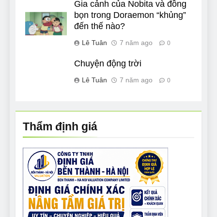
Gia cảnh của Nobita và đồng
bọn trong Doraemon “khủng”
đến thế nào?
Lê Tuân
7 năm ago
0
Chuyện động trời
Lê Tuân
7 năm ago
0
Thẩm định giá