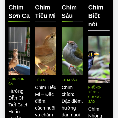
Chim
Chim
Chim
Chim
Sơn Ca
Tiều Mi
Sâu
Biết
nói
CHIM SƠN
TIỂU MI
CHIM SÂU
CA
Chim Tiểu
Chim
NHỒNG-
Hướng
YỂNG -
Mi – Đặc
chích:
CƯỠNG -
Dẫn Chi
điểm,
Đặc điểm,
SÁO
Tiết Cách
cách nuôi
hướng
Chim
Huấn
và chăm
dẫn nuôi
Nhồng