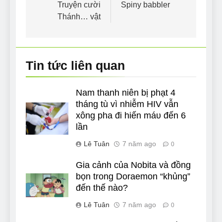
hướng
Truyện cười
Spiny babbler
Thánh… vật
bài
viết
Tin tức liên quan
Nam thanh niên bị phạt 4
tháng tù vì nhiễm HIV vẫn
xông pha đi hiến máυ đến 6
lần
Lê Tuân
7 năm ago
0
Gia cảnh của Nobita và đồng
bọn trong Doraemon “khủng”
đến thế nào?
Lê Tuân
7 năm ago
0