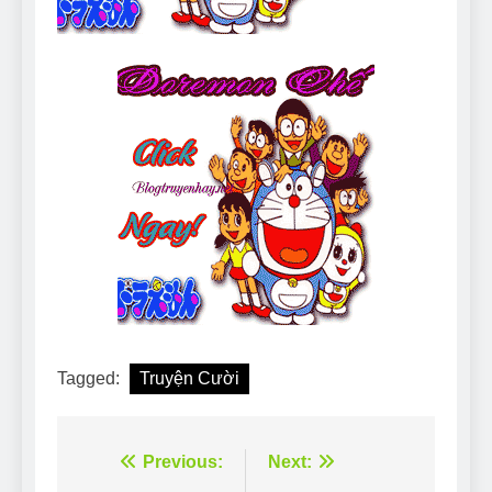
Tagged:
Truyện Cười
Điều
Previous:
Next: