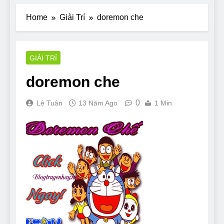
Home
Giải Trí
doremon che
GIẢI TRÍ
doremon che
0
Lê Tuân
13 Năm Ago
1 Min