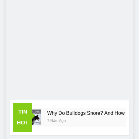
TIN
ory
Why Do Bulldogs Snore? And How to Minimi
7 Năm Ago
HOT