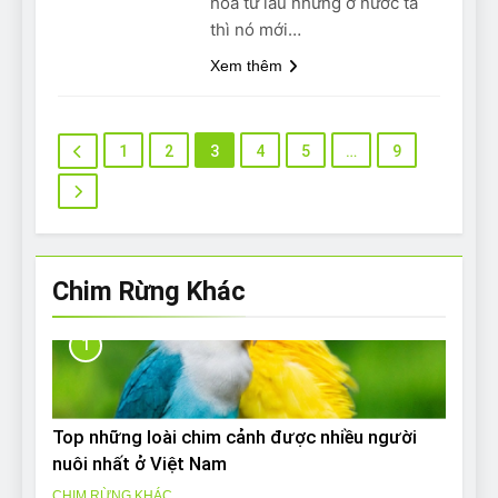
hóa từ lâu nhưng ở nước ta
thì nó mới…
Xem thêm
1
2
3
4
5
…
9
Chim Rừng Khác
1
Top những loài chim cảnh được nhiều người
nuôi nhất ở Việt Nam
CHIM RỪNG KHÁC