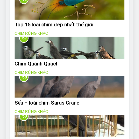
Top 15 loài chim đẹp nhất thế giới
CHIM RỪNG KHÁC
57
Chim Quành Quạch
CHIM RỪNG KHÁC
58
Sếu – loài chim Sarus Crane
CHIM RỪNG KHÁC
59