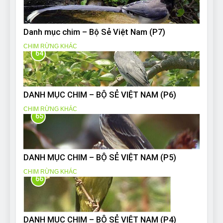
Danh mục chim – Bộ Sẻ Việt Nam (P7)
CHIM RỪNG KHÁC
64
DANH MỤC CHIM – BỘ SẺ VIỆT NAM (P6)
CHIM RỪNG KHÁC
65
DANH MỤC CHIM – BỘ SẺ VIỆT NAM (P5)
CHIM RỪNG KHÁC
66
DANH MỤC CHIM – BỘ SẺ VIỆT NAM (P4)