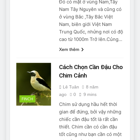
Đỏ có mặt ở vùng Nam,Tây
Nam Tây Nguyên và cũng có
ở vùng Bắc ,Tây Bắc Việt
Nam, biên giới Việt Nam
Trung Quốc, nhửng nơi có độ
cao từ 1000m Trở lên.Củng…
Xem thêm
Cách Chọn Cần Đậu Cho
Chim Cảnh
Lê Tuân
8 năm
ago
0
9 mins
FINCH
Chim sử dụng hầu hết thời
gian để đứng, bởi vậy những
chiếc cần đậu tốt là rất cần
thiết. Chim cần có cần đậu
tốt cũng như bạn cần có một