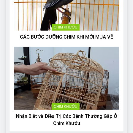
CHIM KHƯỚU
CÁC BƯỚC DƯỠNG CHIM KHI MỚI MUA VỀ
CHIM KHƯỚU
Nhận Biết và Điều Trị Các Bệnh Thường Gặp Ở
Chim Khướu