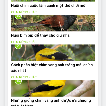
Nuôi chim cuốc làm cảnh một thú chơi mới
CHIM RỪNG KHÁC
50
Nuôi bìm bịp để thay chó giữ nhà
CHIM RỪNG KHÁC
51
Cách phân biệt chim vàng anh trống mái chính
xác nhất
CHIM RỪNG KHÁC
52
Những giống chim vàng anh được ưa chuộng