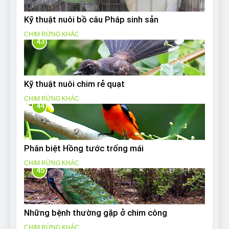
Kỹ thuật nuôi bồ câu Pháp sinh sản
CHIM RỪNG KHÁC
43
Kỹ thuật nuôi chim rẻ quạt
CHIM RỪNG KHÁC
44
Phân biệt Hồng tước trống mái
CHIM RỪNG KHÁC
45
Những bệnh thường gặp ở chim công
CHIM RỪNG KHÁC