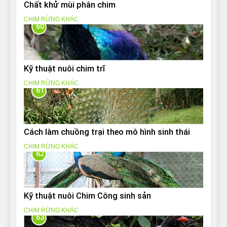
Chất khử mùi phân chim
CHIM RỪNG KHÁC
60
Kỹ thuật nuôi chim trĩ
CHIM RỪNG KHÁC
61
Cách làm chuồng trại theo mô hình sinh thái
CHIM RỪNG KHÁC
62
Kỹ thuật nuôi Chim Công sinh sản
CHIM RỪNG KHÁC
63