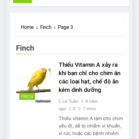
Pit Bull rescue story
7 Năm Ago
Why Do Bulldogs Snore?
And How to Minimize It!
Home
Finch
Page 3
7 Năm Ago
Are Bulldogs Lazy? Not as
much as you think and here’s
Finch
why!
7 Năm Ago
Do Bulldogs Fart? Yes! And
Thiếu Vitamin A xảy ra
How to Stop It!
khi bạn chỉ cho chim ăn
7 Năm Ago
các loại hạt, chế độ ăn
The Ultimate Guide to What
Bulldogs Can (and can’t) Eat
kém dinh dưỡng
7 Năm Ago
FINCH
Lê Tuân
8 năm
Bulldog Anal Gland Problem
and How to Treat It
ago
0
7 mins
7 Năm Ago
Thiếu vitamin A làm cho chim
Can Bulldogs Run Long
yếu đi, dễ bị nhiễm vi khuẩn,
Distances?
vi rút, hoặc các bệnh nhiễm
7 Năm Ago