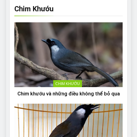
Chim Khướu
CHIM KHƯỚU
Chim khướu và những điều không thể bỏ qua