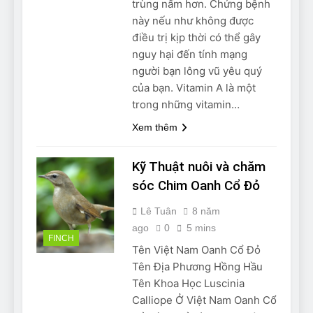
trùng nấm hơn. Chứng bệnh
Can Bulldogs Play Fetch?
này nếu như không được
And How to Train Them!
điều trị kịp thời có thể gây
7 Năm Ago
nguy hại đến tính mạng
How Often Do I Need to
Groom My Bulldog
người bạn lông vũ yêu quý
7 Năm Ago
của bạn. Vitamin A là một
trong những vitamin…
Xem thêm
Kỹ Thuật nuôi và chăm
sóc Chim Oanh Cổ Đỏ
Lê Tuân
8 năm
ago
0
5 mins
FINCH
Tên Việt Nam Oanh Cổ Đỏ
Tên Địa Phương Hồng Hầu
Tên Khoa Học Luscinia
Calliope Ở Việt Nam Oanh Cổ