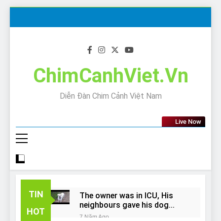
Skip
to
content
ChimCanhViet.Vn
Diễn Đàn Chim Cảnh Việt Nam
Live Now
TIN
The owner was in ICU, His
neighbours gave his dog
HOT
away!
7 Năm Ago