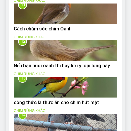
CHIM RỪNG KHÁC
11
Cách chăm sóc chim Oanh
CHIM RỪNG KHÁC
12
Nếu bạn nuôi oanh thì hãy lưu ý loại lồng này.
CHIM RỪNG KHÁC
13
công thức là thức ăn cho chim hút mật
CHIM RỪNG KHÁC
14