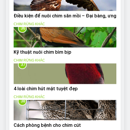
Điều kiện để nuôi chim săn mồi – Đại bàng, ưng
CHIM RỪNG KHÁC
36
Kỹ thuật nuôi chim bìm bịp
CHIM RỪNG KHÁC
37
4 loài chim hút mật tuyệt đẹp
CHIM RỪNG KHÁC
38
Cách phòng bệnh cho chim cút