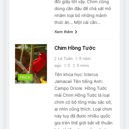
đôi giầy tốt vậy. Chim cũng
dùng cần đậu để chà xát mỏ
nhằm loại bỏ những mảnh
thức ăn… Một cái cần…
Xem thêm
Chim Hồng Tước
Lê Tuân
8 năm
ago
0
6 mins
Tên khoa học: Icterus
FINCH
Jamacaii Tên tiếng Anh:
Campo Oriole ​ Hồng Tước
mái Chim Hồng Tước là loại
chim có bộ lông màu sặc sỡ,
ai nhìn cũng thích. Loại chim
này tuy đã đươc nhiều quốc
gia trên thế giới bắt về thuần