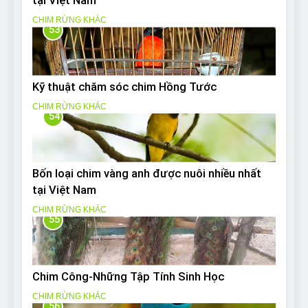
tại Việt Nam
CHIM RỪNG KHÁC
53
Kỹ thuật chăm sóc chim Hồng Tước
CHIM RỪNG KHÁC
54
Bốn loại chim vàng anh được nuôi nhiều nhất
tại Việt Nam
CHIM RỪNG KHÁC
55
Chim Công-Những Tập Tính Sinh Học
CHIM RỪNG KHÁC
56