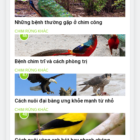
Những bệnh thường gặp ở chim công
CHIM RỪNG KHÁC
46
Bệnh chim trĩ và cách phòng trị
CHIM RỪNG KHÁC
47
Cách nuôi đại bàng ưng khỏe mạnh từ nhỏ
CHIM RỪNG KHÁC
48