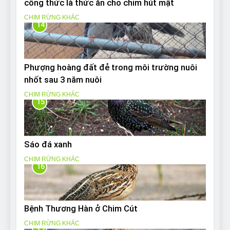
công thức là thức ăn cho chim hút mật
CHIM RỪNG KHÁC
14
Phượng hoàng đất đẻ trong môi trường nuôi
nhốt sau 3 năm nuôi
CHIM RỪNG KHÁC
15
Sáo đá xanh
CHIM RỪNG KHÁC
16
Bệnh Thương Hàn ở Chim Cút
CHIM RỪNG KHÁC