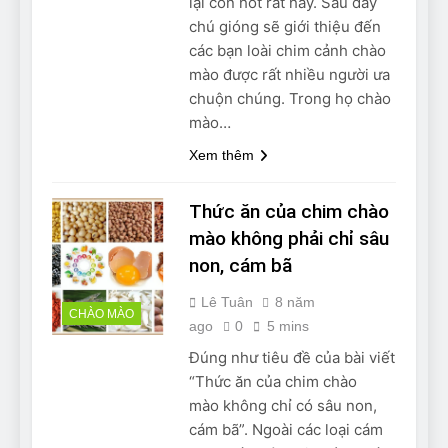
lại còn hót rất hay. Sau đây
chú gióng sẽ giới thiệu đến
các bạn loài chim cảnh chào
mào được rất nhiều người ưa
chuộn chúng. Trong họ chào
mào…
Xem thêm
Thức ăn của chim chào
mào không phải chỉ sâu
non, cám bã
Lê Tuân
8 năm
CHÀO MÀO
ago
0
5 mins
Đúng như tiêu đề của bài viết
“Thức ăn của chim chào
mào không chỉ có sâu non,
cám bã”. Ngoài các loại cám