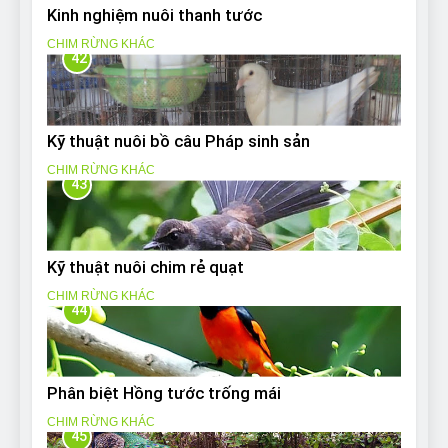
Kinh nghiệm nuôi thanh tước
CHIM RỪNG KHÁC
42
Kỹ thuật nuôi bồ câu Pháp sinh sản
CHIM RỪNG KHÁC
43
Kỹ thuật nuôi chim rẻ quạt
CHIM RỪNG KHÁC
44
Phân biệt Hồng tước trống mái
CHIM RỪNG KHÁC
45