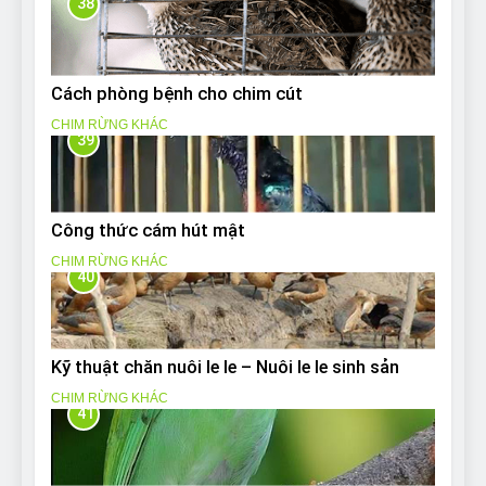
38
Cách phòng bệnh cho chim cút
CHIM RỪNG KHÁC
39
Công thức cám hút mật
CHIM RỪNG KHÁC
40
Kỹ thuật chăn nuôi le le – Nuôi le le sinh sản
CHIM RỪNG KHÁC
41