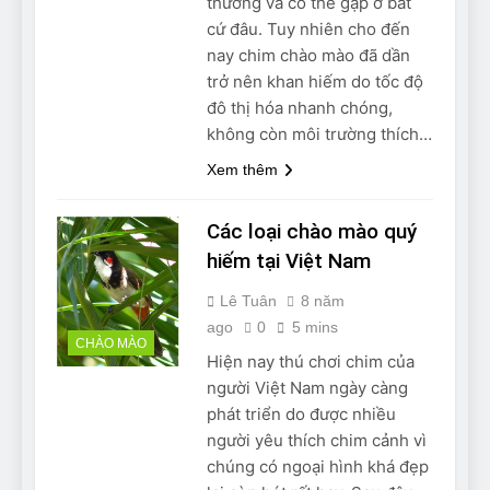
thường và có thể gặp ở bất
Can Bulldogs Play Fetch?
cứ đâu. Tuy nhiên cho đến
And How to Train Them!
nay chim chào mào đã dần
7 Năm Ago
trở nên khan hiếm do tốc độ
How Often Do I Need to
Groom My Bulldog
đô thị hóa nhanh chóng,
không còn môi trường thích…
7 Năm Ago
Xem thêm
Các loại chào mào quý
hiếm tại Việt Nam
Lê Tuân
8 năm
ago
0
5 mins
CHÀO MÀO
Hiện nay thú chơi chim của
người Việt Nam ngày càng
phát triển do được nhiều
người yêu thích chim cảnh vì
chúng có ngoại hình khá đẹp