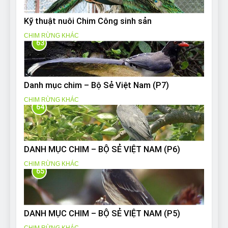
Kỹ thuật nuôi Chim Công sinh sản
CHIM RỪNG KHÁC
63
Danh mục chim – Bộ Sẻ Việt Nam (P7)
CHIM RỪNG KHÁC
64
DANH MỤC CHIM – BỘ SẺ VIỆT NAM (P6)
CHIM RỪNG KHÁC
65
DANH MỤC CHIM – BỘ SẺ VIỆT NAM (P5)
CHIM RỪNG KHÁC