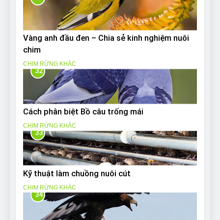
Vàng anh đầu đen – Chia sẻ kinh nghiệm nuôi
chim
CHIM RỪNG KHÁC
32
Cách phân biệt Bồ câu trống mái
CHIM RỪNG KHÁC
33
Kỹ thuật làm chuồng nuôi cút
CHIM RỪNG KHÁC
34