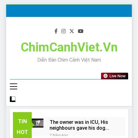
Skip
to
content
ChimCanhViet.Vn
Diễn Đàn Chim Cảnh Việt Nam
Live Now
TIN
The owner was in ICU, His
neighbours gave his dog
HOT
away!
7 Năm Ago