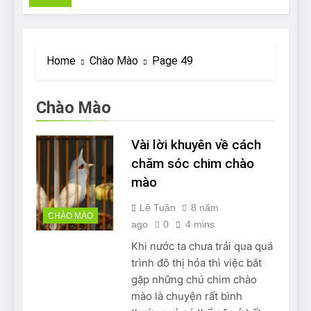
Pit Bull rescue story
7 Năm Ago
Why Do Bulldogs Snore?
And How to Minimize It!
Home
Chào Mào
Page 49
7 Năm Ago
Are Bulldogs Lazy? Not as
much as you think and here’s
Chào Mào
why!
7 Năm Ago
Do Bulldogs Fart? Yes! And
Vài lời khuyên về cách
How to Stop It!
chăm sóc chim chào
7 Năm Ago
mào
The Ultimate Guide to What
Bulldogs Can (and can’t) Eat
Lê Tuân
8 năm
7 Năm Ago
CHÀO MÀO
ago
0
4 mins
Bulldog Anal Gland Problem
and How to Treat It
Khi nước ta chưa trải qua quá
7 Năm Ago
trình đô thị hóa thì việc bắt
Can Bulldogs Run Long
gặp những chú chim chào
Distances?
mào là chuyện rất bình
7 Năm Ago