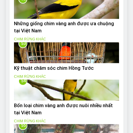
Những giống chim vàng anh được ưa chuộng
tại Việt Nam
CHIM RỪNG KHÁC
53
Kỹ thuật chăm sóc chim Hồng Tước
CHIM RỪNG KHÁC
54
Bốn loại chim vàng anh được nuôi nhiều nhất
tại Việt Nam
CHIM RỪNG KHÁC
55