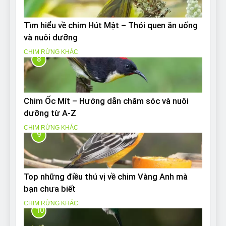
Tìm hiểu về chim Hút Mật – Thói quen ăn uống
và nuôi dưỡng
CHIM RỪNG KHÁC
8
Chim Ốc Mít – Hướng dẫn chăm sóc và nuôi
dưỡng từ A-Z
CHIM RỪNG KHÁC
9
Top những điều thú vị về chim Vàng Anh mà
bạn chưa biết
CHIM RỪNG KHÁC
10