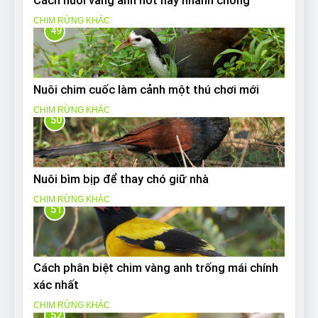
Cách nuôi vàng anh hót hay nhanh chóng
CHIM RỪNG KHÁC
49
Nuôi chim cuốc làm cảnh một thú chơi mới
CHIM RỪNG KHÁC
50
Nuôi bìm bịp để thay chó giữ nhà
CHIM RỪNG KHÁC
51
Cách phân biệt chim vàng anh trống mái chính
xác nhất
CHIM RỪNG KHÁC
52