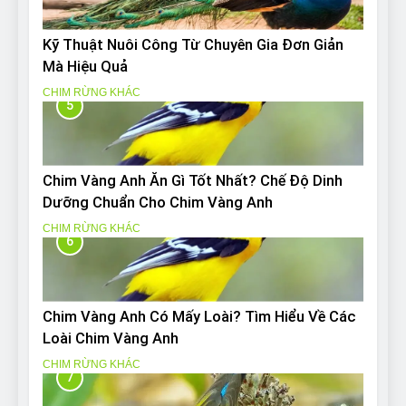
Kỹ Thuật Nuôi Công Từ Chuyên Gia Đơn Giản
Mà Hiệu Quả
CHIM RỪNG KHÁC
5
Chim Vàng Anh Ăn Gì Tốt Nhất? Chế Độ Dinh
Dưỡng Chuẩn Cho Chim Vàng Anh
CHIM RỪNG KHÁC
6
Chim Vàng Anh Có Mấy Loài? Tìm Hiểu Về Các
Loài Chim Vàng Anh
CHIM RỪNG KHÁC
7