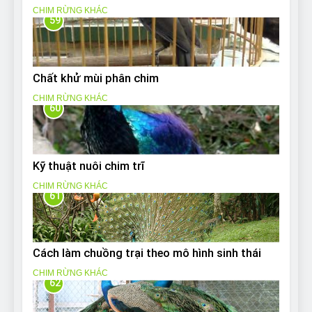
CHIM RỪNG KHÁC
59
Chất khử mùi phân chim
CHIM RỪNG KHÁC
60
Kỹ thuật nuôi chim trĩ
CHIM RỪNG KHÁC
61
Cách làm chuồng trại theo mô hình sinh thái
CHIM RỪNG KHÁC
62