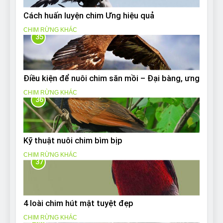
Cách huấn luyện chim Ưng hiệu quả
CHIM RỪNG KHÁC
35
Điều kiện để nuôi chim săn mồi – Đại bàng, ưng
CHIM RỪNG KHÁC
36
Kỹ thuật nuôi chim bìm bịp
CHIM RỪNG KHÁC
37
4 loài chim hút mật tuyệt đẹp
CHIM RỪNG KHÁC