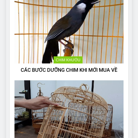
CHIM KHƯỚU
CÁC BƯỚC DƯỠNG CHIM KHI MỚI MUA VỀ