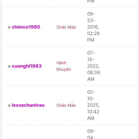
PM
09-
23-
chimco1980
2016,
Chào Mào
PM
02:26
PM
07-
15-
Vành
cuonghl1983
2022,
PM
Khuyên
08:39
AM
02-
10-
lexuschantrau
2025,
Chào Mào
PM
10:42
AM
09-
04-