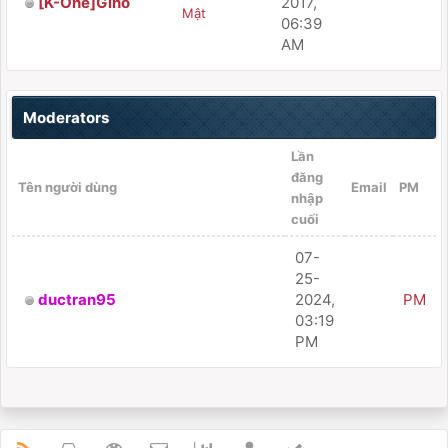
[K-One]Gino
2017,
PM
Mật
06:39
AM
Moderators
Lần
đăng
Tên người dùng
Email
PM
nhập
cuối
07-
25-
ductran95
2024,
PM
03:19
PM