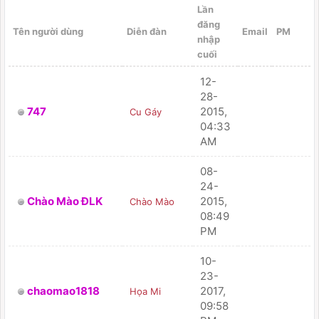
Lần
đăng
Tên người dùng
Diễn đàn
Email
PM
nhập
cuối
12-
28-
747
2015,
Cu Gáy
PM
04:33
AM
08-
24-
Chào Mào ĐLK
2015,
Chào Mào
PM
08:49
PM
10-
23-
chaomao1818
2017,
Họa Mi
PM
09:58