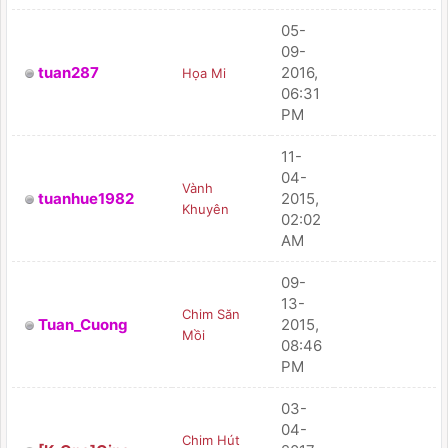
05-
09-
tuan287
2016,
Họa Mi
PM
06:31
PM
11-
04-
Vành
tuanhue1982
2015,
PM
Khuyên
02:02
AM
09-
13-
Chim Săn
Tuan_Cuong
2015,
PM
Mồi
08:46
PM
03-
04-
Chim Hút