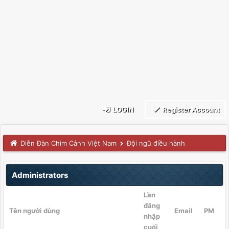
LOGIN
Register Account
Diễn Đàn Chim Cảnh Việt Nam
Đội ngũ điều hành
Administrators
Lần
đăng
Tên người dùng
Email
PM
nhập
cuối