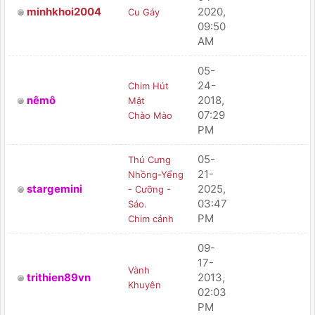
minhkhoi2004
2020,
Cu Gáy
PM
09:50
AM
05-
24-
Chim Hút
nêmô
2018,
Mật
PM
07:29
Chào Mào
PM
05-
Thú Cưng
21-
Nhồng-Yểng
stargemini
2025,
- Cưỡng -
PM
03:47
Sáo.
PM
Chim cảnh
09-
17-
Vành
trithien89vn
2013,
PM
Khuyên
02:03
PM