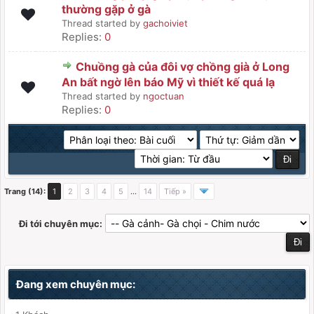
thường gặp ở gà
Thread started by
gachoiviet
Replies:
0
Chuồng gà của đôi vợ chồng già ở Long
An bất ngờ lên báo Mỹ vì thiết kế quá lạ
Thread started by
ngoctuan
Replies:
0
Trang (14):
1
2
3
4
5
…
14
Tiếp »
Đi tới chuyên mục:
Đang xem chuyên mục: