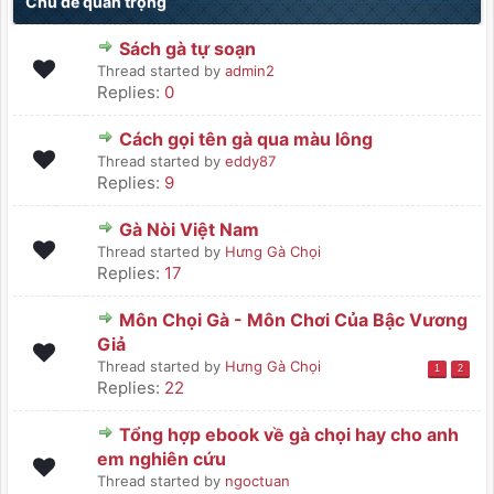
Chủ đề quan trọng
Sách gà tự soạn
Thread started by
admin2
Replies:
0
Cách gọi tên gà qua màu lông
Thread started by
eddy87
Replies:
9
Gà Nòi Việt Nam
Thread started by
Hưng Gà Chọi
Replies:
17
Môn Chọi Gà - Môn Chơi Của Bậc Vương
Giả
Thread started by
Hưng Gà Chọi
1
2
Replies:
22
Tổng hợp ebook về gà chọi hay cho anh
em nghiên cứu
Thread started by
ngoctuan