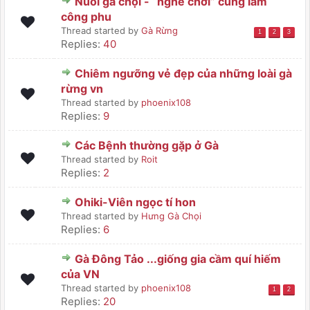
Nuôi gà chọi - “nghề chơi” cũng lắm
công phu
Thread started by
Gà Rừng
1
2
3
Replies:
40
Chiêm ngưỡng vẻ đẹp của những loài gà
rừng vn
Thread started by
phoenix108
Replies:
9
Các Bệnh thường gặp ở Gà
Thread started by
Roit
Replies:
2
Ohiki-Viên ngọc tí hon
Thread started by
Hưng Gà Chọi
Replies:
6
Gà Đông Tảo ...giống gia cầm quí hiếm
của VN
Thread started by
phoenix108
1
2
Replies:
20