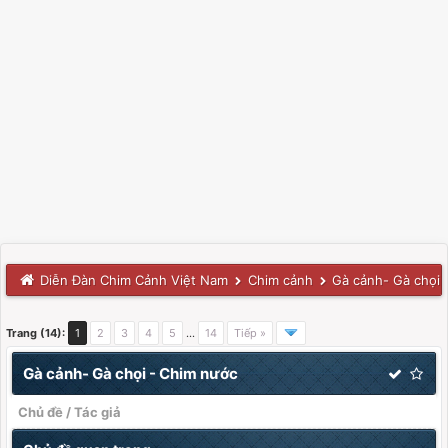
Diễn Đàn Chim Cảnh Việt Nam
Chim cảnh
Gà cảnh- Gà chọi 
Trang (14):
1
2
3
4
5
…
14
Tiếp »
Gà cảnh- Gà chọi - Chim nước
Chủ đề
/
Tác giả