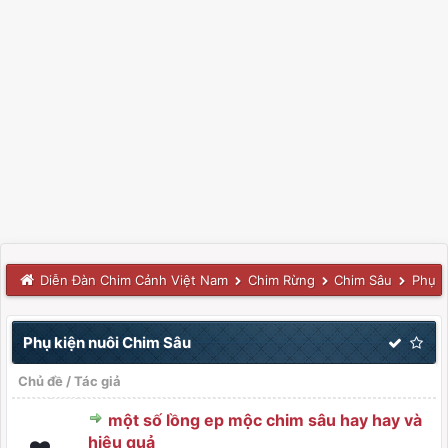
Diễn Đàn Chim Cảnh Việt Nam
Chim Rừng
Chim Sâu
Phụ k
Phụ kiện nuôi Chim Sâu
Chủ đề
/
Tác giả
một số lồng ep mộc chim sâu hay hay và
hiệu quả