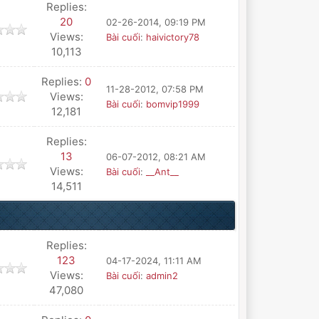
Replies:
20
02-26-2014, 09:19 PM
Views:
Bài cuối
:
haivictory78
10,113
Replies:
0
11-28-2012, 07:58 PM
Views:
Bài cuối
:
bomvip1999
12,181
Replies:
13
06-07-2012, 08:21 AM
Views:
Bài cuối
:
__Ant__
14,511
Replies:
123
04-17-2024, 11:11 AM
Views:
Bài cuối
:
admin2
47,080