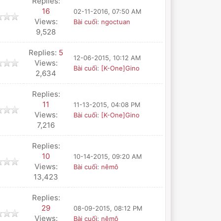
Replies:
16
02-11-2016, 07:50 AM
Views:
Bài cuối
:
ngoctuan
9,528
Replies:
5
12-06-2015, 10:12 AM
Views:
Bài cuối
:
[K-One]Gino
2,634
Replies:
11
11-13-2015, 04:08 PM
Views:
Bài cuối
:
[K-One]Gino
7,216
Replies:
10
10-14-2015, 09:20 AM
Views:
Bài cuối
:
nêmô
13,423
Replies:
29
08-09-2015, 08:12 PM
Views:
Bài cuối
:
nêmô