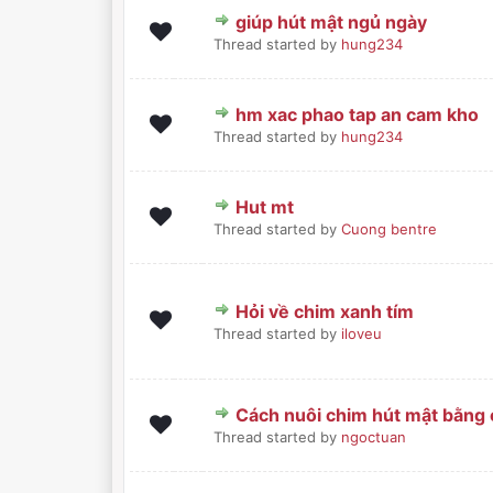
giúp hút mật ngủ ngày
0 Bình chọn - 0 trong 5 sa
1
2
3
4
5
Thread started by
hung234
hm xac phao tap an cam kho
0 Bình chọn - 0 trong 5 sa
1
2
3
4
5
Thread started by
hung234
Hut mt
0 Bình chọn - 0 trong 5 sa
1
2
3
4
5
Thread started by
Cuong bentre
Hỏi về chim xanh tím
0 Bình chọn - 0 trong 5 sa
1
2
3
4
5
Thread started by
iloveu
Cách nuôi chim hút mật bằng
0 Bình chọn - 0 trong 5 sa
1
2
3
4
5
Thread started by
ngoctuan