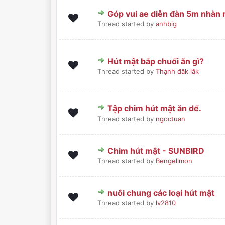
Góp vui ae diễn đàn 5m nhàn 
0 Bình chọn - 0 trong 5 sa
1
2
3
4
5
Thread started by
anhbig
Hút mật bắp chuối ăn gì?
0 Bình chọn - 0 trong 5 sa
1
2
3
4
5
Thread started by
Thạnh đăk lăk
Tập chim hút mật ăn dế.
0 Bình chọn - 0 trong 5 sa
1
2
3
4
5
Thread started by
ngoctuan
Chim hút mật - SUNBIRD
0 Bình chọn - 0 trong 5 sa
1
2
3
4
5
Thread started by
Bengellmon
nuôi chung các loại hút mật
0 Bình chọn - 0 trong 5 sa
1
2
3
4
5
Thread started by
lv2810