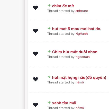
chim ốc mít
0 Bình chọn - 0 trong 5 sa
1
2
3
4
5
Thread started by
anhtune
hut mat 5 mau moi bat dc.
0 Bình chọn - 0 trong 5 sa
1
2
3
4
5
Thread started by
NgHanh
Chim hút mật đuôi nhọn
0 Bình chọn - 0 trong 5 sa
1
2
3
4
5
Thread started by
ngoctuan
hút mật họng nâu(đỗ quyên)
0 Bình chọn - 0 trong 5 sa
1
2
3
4
5
Thread started by
nêmô
xanh tím mái
0 Bình chọn - 0 trong 5 sa
1
2
3
4
5
Thread started by
nêmô