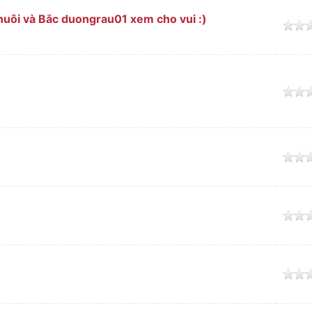
nuôi và Bắc duongrau01 xem cho vui :)
o
o
o
o
o