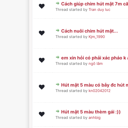
Cách giúp chim hút mật 7m că
0 Bình chọn - 0 trong 5 sa
1
2
3
4
5
Thread started by
Tran duy luc
Cách nuôi chim hút mật...
0 Bình chọn - 0 trong 5 sa
1
2
3
4
5
Thread started by
Kjm_1990
em xin hỏi có phải xác pháo k 
0 Bình chọn - 0 trong 5 sa
1
2
3
4
5
Thread started by
ngô lâm
Hút mật 5 màu có bẫy đc hút
0 Bình chọn - 0 trong 5 sa
1
2
3
4
5
Thread started by
kn02042012
Hút mật 5 màu thèm gái :))
0 Bình chọn - 0 trong 5 sa
1
2
3
4
5
Thread started by
anhbig