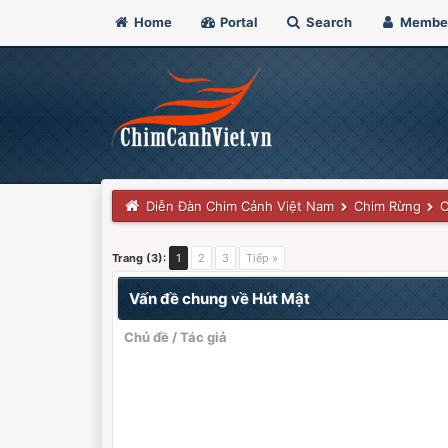
Home
Portal
Search
Membe
Diễn Đàn Chim Cảnh Việt Nam
Chim Rừng
C
Trang (3):
1
2
3
Tiếp »
Vấn đề chung về Hút Mật
Chủ đề
/
Tác giả