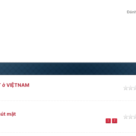
Đánh
T ở VIỆTNAM
o
hút mật
o
1
2