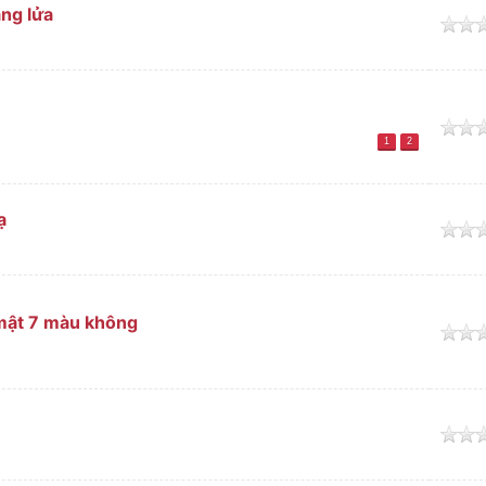
ng lửa
o
o
1
2
ạ
o
 mật 7 màu không
o
o