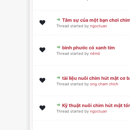
Tâm sự của một bạn chơi chi
0 Bình chọn - 0 trong 5 sa
1
2
3
4
5
Thread started by
ngoctuan
bình phước có xanh tím
0 Bình chọn - 0 trong 5 sa
1
2
3
4
5
Thread started by
nêmô
tài liệu nuôi chim hút mật cơ 
0 Bình chọn - 0 trong 5 sa
1
2
3
4
5
Thread started by
ong cham chich
Kỹ thuật nuôi chim hút mật tổ
0 Bình chọn - 0 trong 5 sa
1
2
3
4
5
Thread started by
ngoctuan