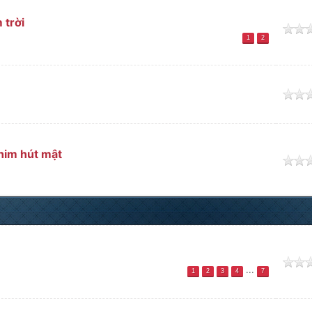
 trời
o
1
2
o
chim hút mật
o
o
...
1
2
3
4
7