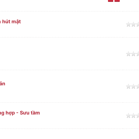
m hút mật
o
o
bản
o
ng hợp - Sưu tầm
o