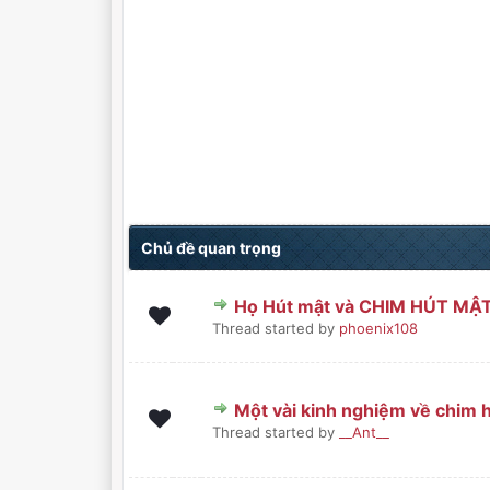
Chủ đề quan trọng
Họ Hút mật và CHIM HÚT MẬ
0 Bình chọn - 0 trong 5 sa
1
2
3
4
5
Thread started by
phoenix108
Một vài kinh nghiệm về chim 
0 Bình chọn - 0 trong 5 sa
1
2
3
4
5
Thread started by
__Ant__