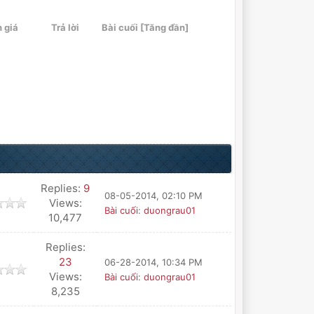
 giá
Trả lời
Bài cuối
[
Tăng đần
]
Replies:
9
08-05-2014, 02:10 PM
Views:
Bài cuối
:
duongrau01
10,477
Replies:
23
06-28-2014, 10:34 PM
Views:
Bài cuối
:
duongrau01
8,235