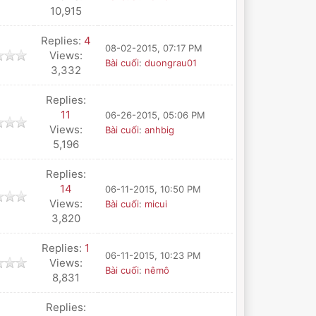
10,915
Replies:
4
08-02-2015, 07:17 PM
Views:
Bài cuối
:
duongrau01
3,332
Replies:
11
06-26-2015, 05:06 PM
Views:
Bài cuối
:
anhbig
5,196
Replies:
14
06-11-2015, 10:50 PM
Views:
Bài cuối
:
micui
3,820
Replies:
1
06-11-2015, 10:23 PM
Views:
Bài cuối
:
nêmô
8,831
Replies: