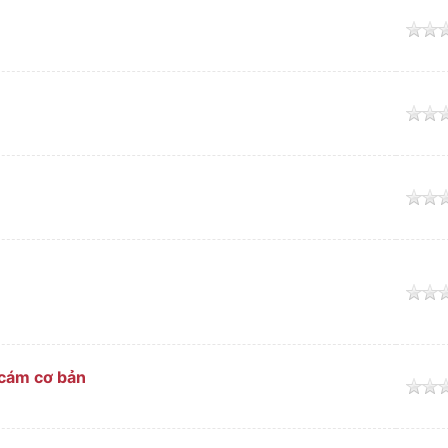
o
o
o
o
 cám cơ bản
o