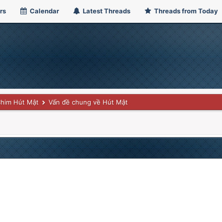
rs
Calendar
Latest Threads
Threads from Today
him Hút Mật
Vấn đề chung về Hút Mật