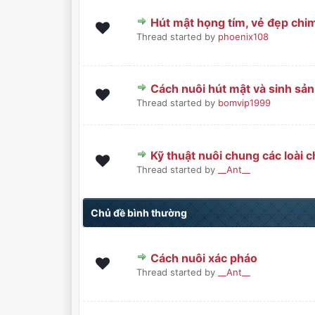
Hút mật họng tím, vẻ đẹp chim
0 Bình chọn - 0 trong 5 sa
1
2
3
4
5
Thread started by
phoenix108
Cách nuôi hút mật và sinh sản
0 Bình chọn - 0 trong 5 sa
1
2
3
4
5
Thread started by
bomvip1999
Kỹ thuật nuôi chung các loài 
0 Bình chọn - 0 trong 5 sa
1
2
3
4
5
Thread started by
__Ant__
Chủ đề bình thường
Cách nuôi xác pháo
0 Bình chọn - 0 trong 5 sa
1
2
3
4
5
Thread started by
__Ant__