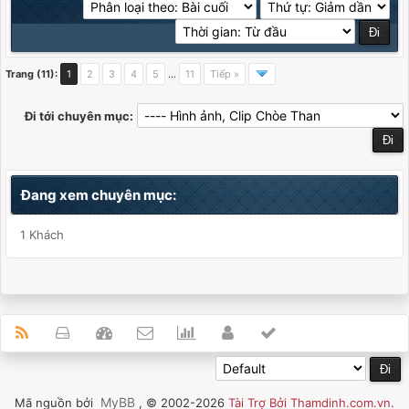
Trang (11):
1
2
3
4
5
…
11
Tiếp »
Đi tới chuyên mục:
Đang xem chuyên mục:
1 Khách
MyBB
Mã nguồn bởi
, © 2002-2026
Tài Trợ Bởi Thamdinh.com.vn
.