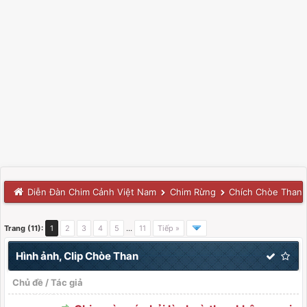
Diễn Đàn Chim Cảnh Việt Nam
Chim Rừng
Chích Chòe Than
Trang (11):
1
2
3
4
5
…
11
Tiếp »
Hình ảnh, Clip Chòe Than
Chủ đề
/
Tác giả