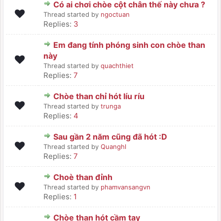
Có ai chơi chòe cột chân thế này chưa ?
Thread started by
ngoctuan
Replies:
3
Em đang tính phóng sinh con chòe than
này
Thread started by
quachthiet
Replies:
7
Chòe than chỉ hót líu ríu
Thread started by
trunga
Replies:
4
Sau gần 2 năm cũng đã hót :D
Thread started by
Quanghl
Replies:
7
Choè than đỉnh
Thread started by
phamvansangvn
Replies:
1
Chòe than hót cầm tay