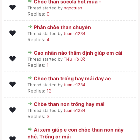
Chòe than socola hót múa -
Thread started by
ngoctuan
Replies:
0
Phân chòe than chuyền
Thread started by
tuanle1234
Replies:
4
Cao nhân nào thẩm định giúp em cái
Thread started by
Tiểu Hồ Đồ
Replies:
1
Choe than trống hay mái đay ae
Thread started by
tuanle1234
Replies:
12
Chòe than non trống hay mái
Thread started by
tuanle1234
Replies:
3
Ai xem giúp e con chòe than non này
nhé. Trống or mái