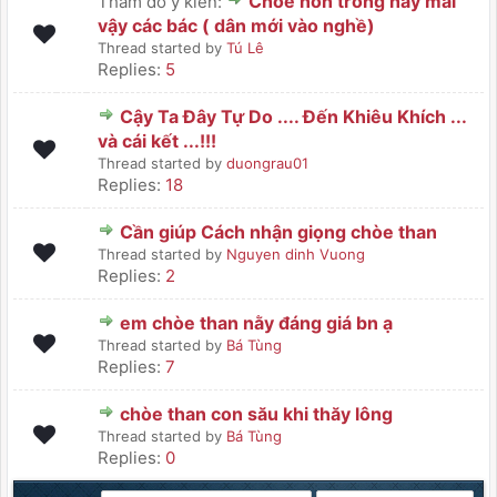
Chòe non trống hay mái
Thăm dò ý kiến:
vậy các bác ( dân mới vào nghề)
Thread started by
Tú Lê
Replies:
5
Cậy Ta Đây Tự Do .... Đến Khiêu Khích ...
và cái kết ...!!!
Thread started by
duongrau01
Replies:
18
Cần giúp Cách nhận giọng chòe than
Thread started by
Nguyen dinh Vuong
Replies:
2
em chòe than nằy đáng giá bn ạ
Thread started by
Bá Tùng
Replies:
7
chòe than con său khi thăy lông
Thread started by
Bá Tùng
Replies:
0