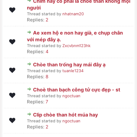
Chim này có phải là choè than không mọi
người
Thread started by
nhatnam20
Replies:
2
Ae xem hộ e non hay già, e chụp chân
với mép đây ạ.
Thread started by
Zxcvbnm123hk
Replies:
4
Chòe than trống hay mái đây ạ
Thread started by
tuanle1234
Replies:
8
Choè than bạch công tử cực đẹp - st
Thread started by
ngoctuan
Replies:
7
Clip chòe than hót múa hay
Thread started by
ngoctuan
Replies:
2