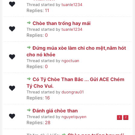
Thread started by
tuanle1234
Replies:
11
Chòe than trống hay mái
Thread started by
tuanle1234
Replies:
0
Đứng múa xòe làm chi cho mệt,nằm hót
cho nó khỏe
Thread started by
ngoctuan
Replies:
0
Có Tý Chòe Than Bắc ... Gửi ACE Chém
Tý Cho Vui.
Thread started by
duongrau01
Replies:
16
Đánh giá chòe than
Thread started by
nguyetquyen
1
2
Replies:
28