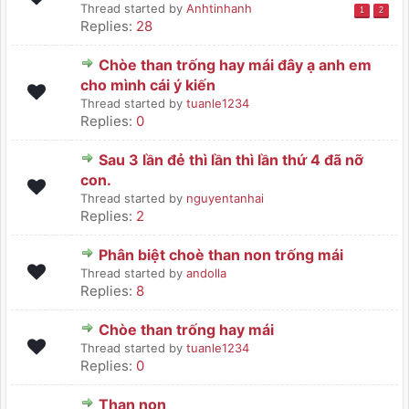
Thread started by
Anhtinhanh
1
2
Replies:
28
Chòe than trống hay mái đây ạ anh em
cho mình cái ý kiến
Thread started by
tuanle1234
Replies:
0
Sau 3 lần đẻ thì lần thì lần thứ 4 đã nỡ
con.
Thread started by
nguyentanhai
Replies:
2
Phân biệt choè than non trống mái
Thread started by
andolla
Replies:
8
Chòe than trống hay mái
Thread started by
tuanle1234
Replies:
0
Than non