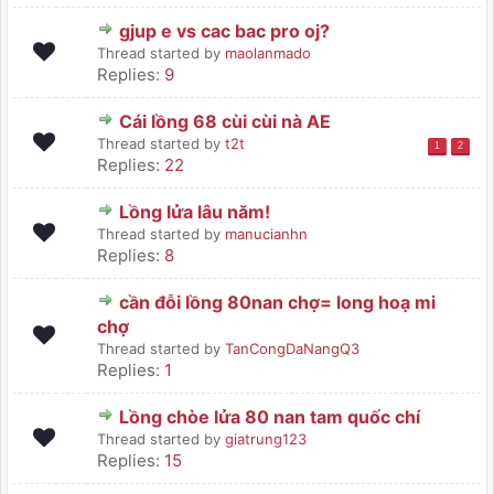
gjup e vs cac bac pro oj?
Thread started by
maolanmado
Replies:
9
Cái lồng 68 cùi cùi nà AE
Thread started by
t2t
1
2
Replies:
22
Lồng lửa lâu năm!
Thread started by
manucianhn
Replies:
8
cần đỗi lồng 80nan chợ= long hoạ mi
chợ
Thread started by
TanCongDaNangQ3
Replies:
1
Lồng chòe lửa 80 nan tam quốc chí
Thread started by
giatrung123
Replies:
15