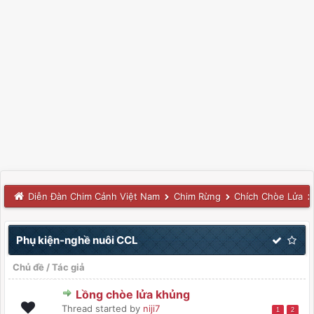
Diễn Đàn Chim Cảnh Việt Nam
Chim Rừng
Chích Chòe Lửa
Phụ kiện-nghề nuôi CCL
Chủ đề
/
Tác giả
Lồng chòe lửa khủng
Thread started by
niji7
1
2