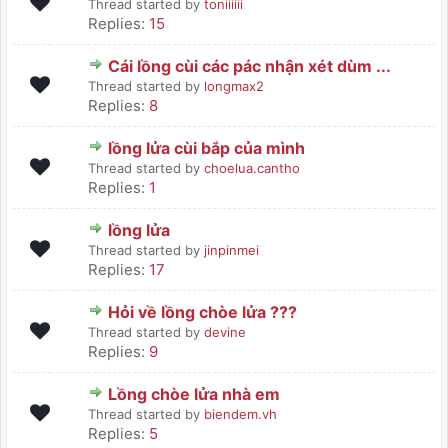
Thread started by
toniiiiii
Replies:
15
Cái lồng cùi các pác nhận xét dùm ...
Thread started by
longmax2
Replies:
8
lồng lửa cùi bắp của mình
Thread started by
choelua.cantho
Replies:
1
lồng lửa
Thread started by
jinpinmei
Replies:
17
Hỏi về lồng chòe lửa ???
Thread started by
devine
Replies:
9
Lồng chòe lửa nhà em
Thread started by
biendem.vh
Replies:
5