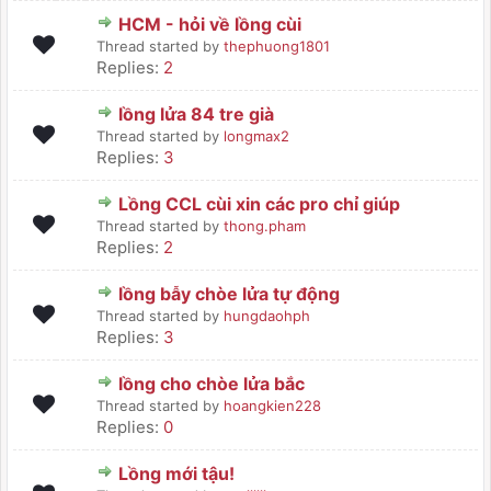
HCM - hỏi về lồng cùi
Thread started by
thephuong1801
Replies:
2
lồng lửa 84 tre già
Thread started by
longmax2
Replies:
3
Lồng CCL cùi xin các pro chỉ giúp
Thread started by
thong.pham
Replies:
2
lồng bẫy chòe lửa tự động
Thread started by
hungdaohph
Replies:
3
lồng cho chòe lửa bắc
Thread started by
hoangkien228
Replies:
0
Lồng mới tậu!