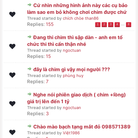
Cứ nhìn những hình ảnh này các cụ bảo
làm sao em bỏ không chơi chim được chứ
Thread started by
chích chòe than86
Replies:
155
...
1
2
3
4
8
Đang thi chim thì sập dàn - anh em tổ
chức thi thì cẩn thận nhé
Thread started by
ngoctuan
Replies:
15
đây là chim gì vậy mọi người ???
Thread started by
phùng huy
Replies:
7
Nghe nói phiên giao dịch ( chim +lồng)
giá trị lên đến 1 tỷ
Thread started by
ngoctuan
Replies:
3
Chào mào bạch tạng mắt đỏ 098571389
Thread started by
Việt1986