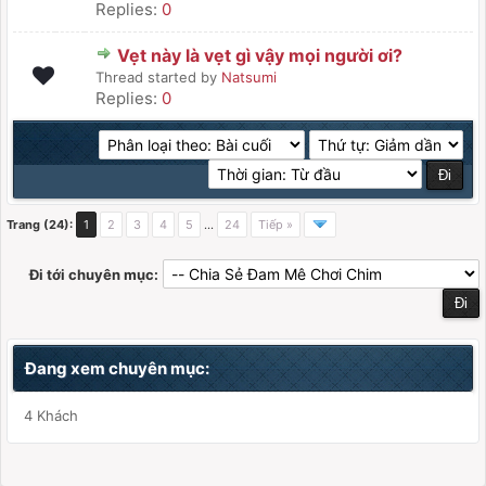
Replies:
0
Vẹt này là vẹt gì vậy mọi người ơi?
Thread started by
Natsumi
Replies:
0
Trang (24):
1
2
3
4
5
…
24
Tiếp »
Đi tới chuyên mục:
Đang xem chuyên mục:
4 Khách