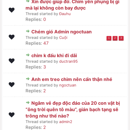
Xin được giúp đở. Chim yến phụng bị gì
mà lại không còn bay được
Thread started by
Đauhu
Replies:
0
Chém gió Admin ngoctuan
Thread started by
Cuội
1
2
3
Replies:
47
chim k đấu khi đi dãi
Thread started by
ductran95
Replies:
3
Anh em treo chim nên cẩn thận nhé
Thread started by
ngoctuan
Replies:
2
Ngắm vẻ đẹp độc đáo của 20 con vật bị
“ông trời quên tô màu”, gián bạch tạng sẽ
trông như thế nào?
Thread started by
admin2
Replies:
2