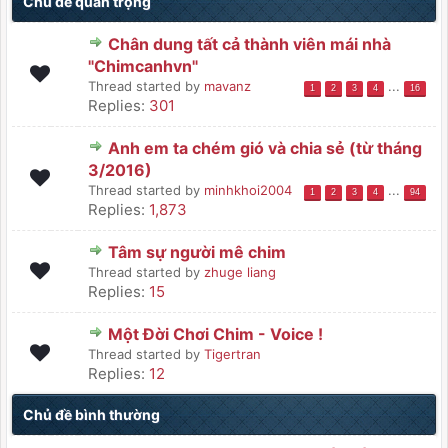
Chủ đề quan trọng
Chân dung tất cả thành viên mái nhà
"Chimcanhvn"
Thread started by
mavanz
...
1
2
3
4
16
Replies:
301
Anh em ta chém gió và chia sẻ (từ tháng
3/2016)
Thread started by
minhkhoi2004
...
1
2
3
4
94
Replies:
1,873
Tâm sự người mê chim
Thread started by
zhuge liang
Replies:
15
Một Đời Chơi Chim - Voice !
Thread started by
Tigertran
Replies:
12
Chủ đề bình thường