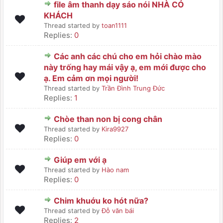
file âm thanh dạy sáo nói NHÀ CÓ
KHÁCH
Thread started by
toan1111
Replies:
0
Các anh các chú cho em hỏi chào mào
này trống hay mái vậy ạ, em mới được cho
ạ. Em cảm ơn mọi người!
Thread started by
Trần Đình Trung Đức
Replies:
1
Chòe than non bị cong chân
Thread started by
Kira9927
Replies:
0
Giúp em với ạ
Thread started by
Hào nam
Replies:
0
Chim khuớu ko hót nữa?
Thread started by
Đỗ văn bái
Replies:
2