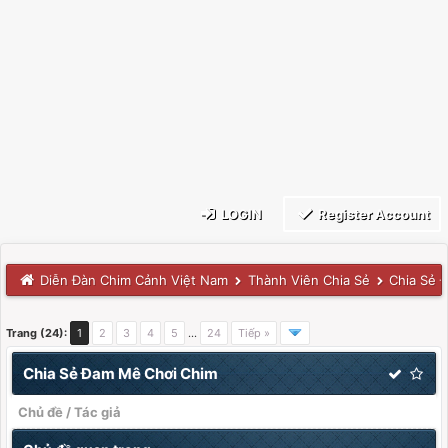
LOGIN
Register Account
Diễn Đàn Chim Cảnh Việt Nam
Thành Viên Chia Sẻ
Chia Sẻ 
Trang (24):
1
2
3
4
5
…
24
Tiếp »
Chia Sẻ Đam Mê Chơi Chim
Chủ đề
/
Tác giả