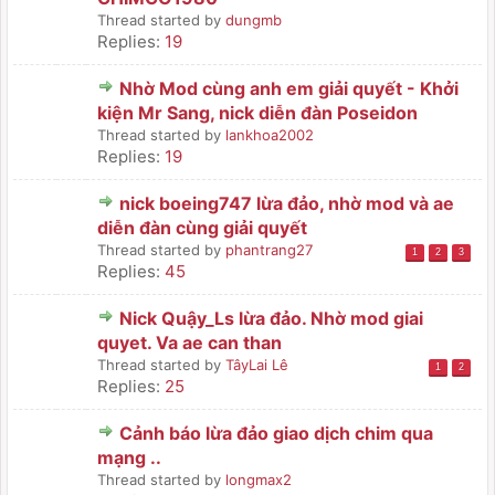
Thread started by
dungmb
Replies:
19
Nhờ Mod cùng anh em giải quyết - Khởi
kiện Mr Sang, nick diễn đàn Poseidon
Thread started by
lankhoa2002
Replies:
19
nick boeing747 lừa đảo, nhờ mod và ae
diễn đàn cùng giải quyết
Thread started by
phantrang27
1
2
3
Replies:
45
Nick Quậy_Ls lừa đảo. Nhờ mod giai
quyet. Va ae can than
Thread started by
TâyLai Lê
1
2
Replies:
25
Cảnh báo lừa đảo giao dịch chim qua
mạng ..
Thread started by
longmax2