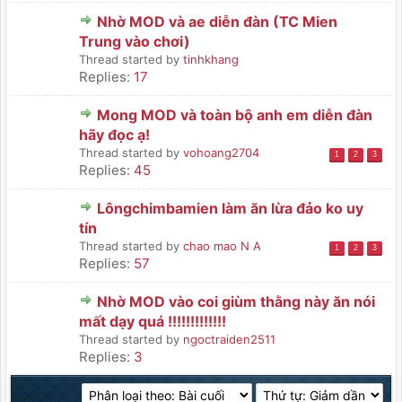
Nhờ MOD và ae diễn đàn (TC Mien
Trung vào chơi)
Thread started by
tinhkhang
Replies:
17
Mong MOD và toàn bộ anh em diễn đàn
hãy đọc ạ!
Thread started by
vohoang2704
1
2
3
Replies:
45
Lôngchimbamien làm ăn lừa đảo ko uy
tín
Thread started by
chao mao N A
1
2
3
Replies:
57
Nhờ MOD vào coi giùm thằng này ăn nói
mất dạy quá !!!!!!!!!!!!!
Thread started by
ngoctraiden2511
Replies:
3