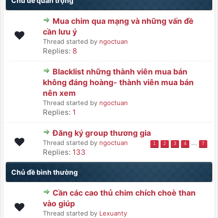
Chủ đề quan trọng
Mua chim qua mạng và những vấn đề
cần lưu ý
Thread started by
ngoctuan
Replies:
8
Blacklist những thành viên mua bán
không đáng hoàng- thành viên mua bán
nên xem
Thread started by
ngoctuan
Replies:
1
Đăng ký group thương gia
Thread started by
ngoctuan
...
1
2
3
4
7
Replies:
133
Chủ đề bình thường
Cần các cao thủ chim chích choè than
vào giúp
Thread started by
Lexuanty