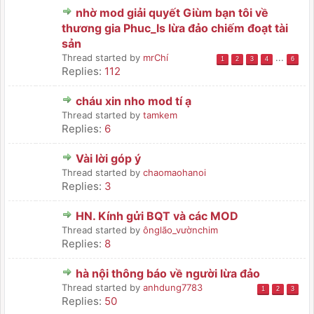
nhờ mod giải quyết Giùm bạn tôi về
thương gia Phuc_ls lừa đảo chiếm đoạt tài
sản
Thread started by
mrChí
...
1
2
3
4
6
Replies:
112
cháu xin nho mod tí ạ
Thread started by
tamkem
Replies:
6
Vài lời góp ý
Thread started by
chaomaohanoi
Replies:
3
HN. Kính gửi BQT và các MOD
Thread started by
ônglão_vườnchim
Replies:
8
hà nội thông báo về người lừa đảo
Thread started by
anhdung7783
1
2
3
Replies:
50