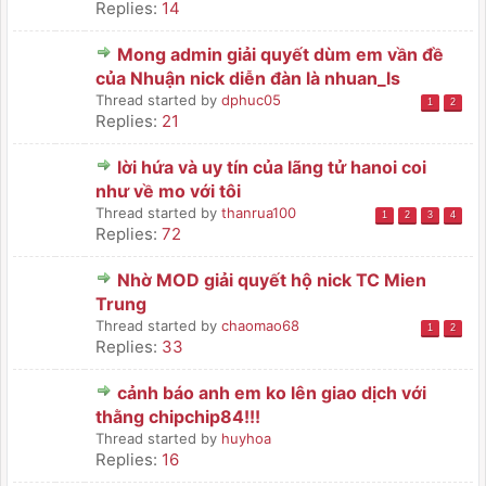
Replies:
14
Mong admin giải quyết dùm em vần đề
của Nhuận nick diễn đàn là nhuan_ls
Thread started by
dphuc05
1
2
Replies:
21
lời hứa và uy tín của lãng tử hanoi coi
như về mo với tôi
Thread started by
thanrua100
1
2
3
4
Replies:
72
Nhờ MOD giải quyết hộ nick TC Mien
Trung
Thread started by
chaomao68
1
2
Replies:
33
cảnh báo anh em ko lên giao dịch với
thằng chipchip84!!!
Thread started by
huyhoa
Replies:
16