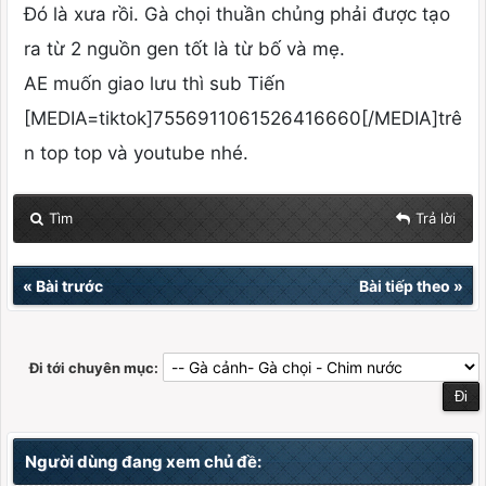
Đó là xưa rồi. Gà chọi thuần chủng phải được tạo
ra từ 2 nguồn gen tốt là từ bố và mẹ.
AE muốn giao lưu thì sub Tiến
[MEDIA=tiktok]7556911061526416660[/MEDIA]trê
n top top và youtube nhé.
Tìm
Trả lời
«
Bài trước
Bài tiếp theo
»
Đi tới chuyên mục:
Người dùng đang xem chủ đề: