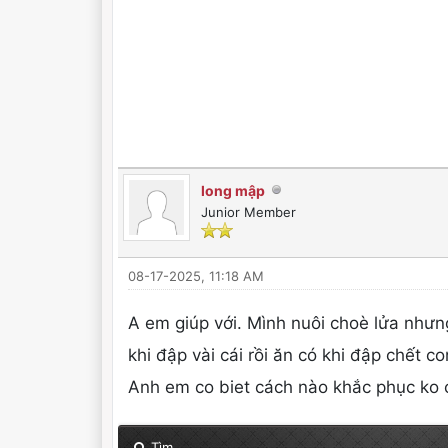
long mập
Junior Member
08-17-2025, 11:18 AM
A em giúp với. Mình nuôi choè lửa nhưn
khi đập vài cái rồi ăn có khi đập chết c
Anh em co biet cách nào khắc phục ko c
Tìm