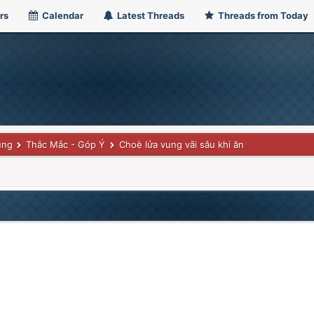
rs
Calendar
Latest Threads
Threads from Today
ung
Thắc Mắc - Góp Ý
Choè lửa vung vãi sâu khi ăn