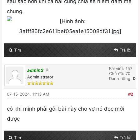
sâu sắc hơn khi cả hai cùng chia sẻ niềm đam mê
chung.
Tìm
Trả lời
Bài viết: 157
admin2
Chủ đề: 70
Administrator
Danh tiếng:
0
07-15-2024, 11:13 AM
#2
có khi mình phải gởi bài này cho vợ nó đọc mới
được
Tìm
Trả lời