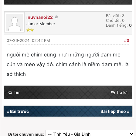
Bài viết: 3
inuvhanoi22
Chủ đề: 0
Junior Member
Danh tiếng:
0
07-26-2024, 02:42 PM
#3
người mê chim cũng như những người đam mê
cún và mèo vậy đó. chim cảnh là niềm đam mê, là
sở thích
Tìm
Trả lời
«
Bài trước
Bài tiếp theo
»
Đi tới chuyên mục: