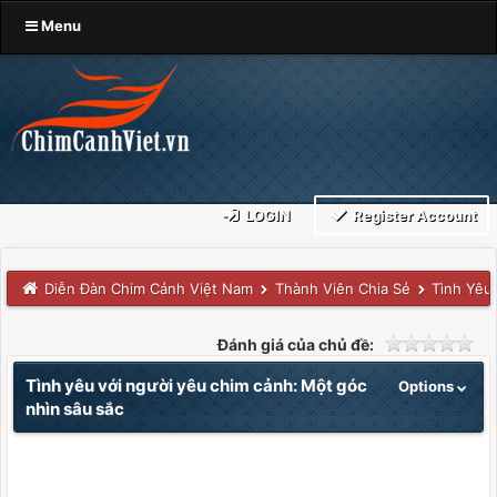
Menu
LOGIN
Register Account
Diễn Đàn Chim Cảnh Việt Nam
Thành Viên Chia Sẻ
Tình Yêu 
Đánh giá của chủ đề:
Tình yêu với người yêu chim cảnh: Một góc
Options
nhìn sâu sắc