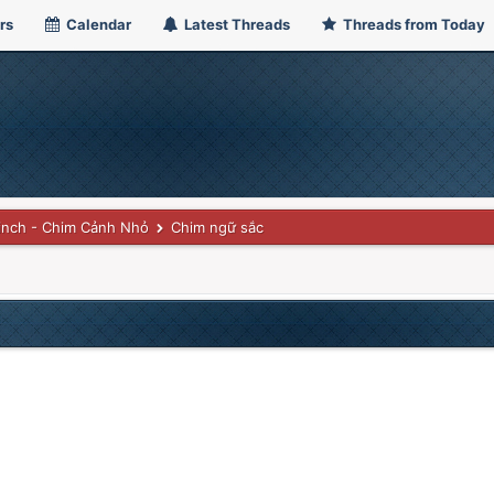
rs
Calendar
Latest Threads
Threads from Today
inch - Chim Cảnh Nhỏ
Chim ngữ sắc