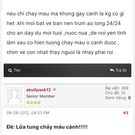
neu chi chay mau ma khong gay canh la kg co gi
het .khi moi bat ve ban nen trum ao long 24/24
cho an day du moi tuoi ,nuoc nua ,de noi yen tinh
làm sau co hien tuong chay mau o canh duoc ,
chim ve con nhat thay nguoi là nhay phai roi .
Tìm
Trả lời
Bài viết: 399
skullpack12
Chủ đề: 10
Senior Member
Danh tiếng:
0
09-28-2012, 04:53 PM
#3
Ðề: Lửa tung chảy máu cánh!!!!!