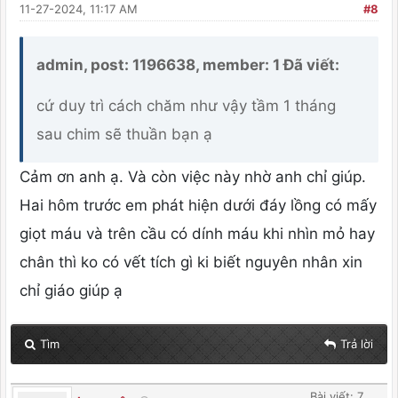
11-27-2024, 11:17 AM
#8
admin, post: 1196638, member: 1 Đã viết:
cứ duy trì cách chăm như vậy tầm 1 tháng
sau chim sẽ thuần bạn ạ
Cảm ơn anh ạ. Và còn việc này nhờ anh chỉ giúp.
Hai hôm trước em phát hiện dưới đáy lồng có mấy
giọt máu và trên cầu có dính máu khi nhìn mỏ hay
chân thì ko có vết tích gì ki biết nguyên nhân xin
chỉ giáo giúp ạ
Tìm
Trả lời
Bài viết: 7