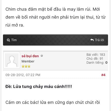
Chim chưa đâm mặt bể đầu là may lắm rùi. Mới
đem về bổi nhát người nên phải trùm lại thui, từ từ
rùi mở ra.
Tìm
Trả lời
Bài viết: 183
sẻ bụi đen
Chủ đề: 91
Member
Danh tiếng:
0
09-28-2012, 07:22 PM
#4
Ðề: Lửa tung chảy máu cánh!!!!!
Cảm ơn các bác! lửa em cững dạn chút chút rồi