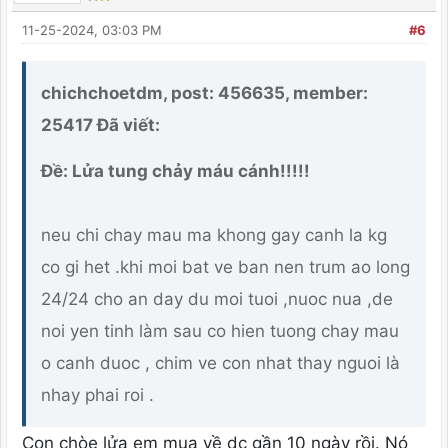
11-25-2024, 03:03 PM
#6
chichchoetdm, post: 456635, member:
25417 Đã viết:
Ðề: Lửa tung chảy máu cánh!!!!!
neu chi chay mau ma khong gay canh la kg
co gi het .khi moi bat ve ban nen trum ao long
24/24 cho an day du moi tuoi ,nuoc nua ,de
noi yen tinh làm sau co hien tuong chay mau
o canh duoc , chim ve con nhat thay nguoi là
nhay phai roi .
Con chòe lửa em mua về dc gần 10 ngày rồi. Nó