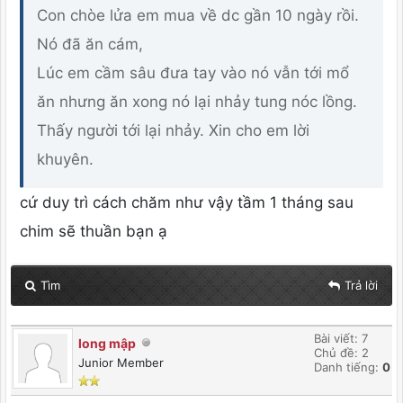
Con chòe lửa em mua về dc gần 10 ngày rồi.
Nó đã ăn cám,
Lúc em cầm sâu đưa tay vào nó vẫn tới mổ
ăn nhưng ăn xong nó lại nhảy tung nóc lồng.
Thấy người tới lại nhảy. Xin cho em lời
khuyên.
cứ duy trì cách chăm như vậy tầm 1 tháng sau
chim sẽ thuần bạn ạ
Tìm
Trả lời
Bài viết: 7
long mập
Chủ đề: 2
Junior Member
Danh tiếng:
0