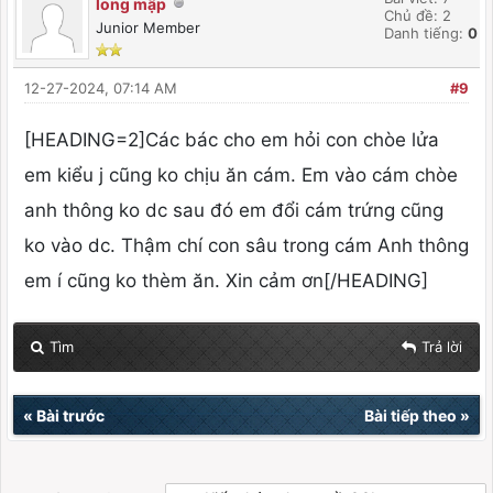
long mập
Chủ đề: 2
Junior Member
Danh tiếng:
0
12-27-2024, 07:14 AM
#9
[HEADING=2]Các bác cho em hỏi con chòe lửa
em kiểu j cũng ko chịu ăn cám. Em vào cám chòe
anh thông ko dc sau đó em đổi cám trứng cũng
ko vào dc. Thậm chí con sâu trong cám Anh thông
em í cũng ko thèm ăn. Xin cảm ơn[/HEADING]
Tìm
Trả lời
«
Bài trước
Bài tiếp theo
»