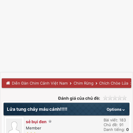
Diễn Đàn Chim Cảnh Việt Nam
Chim Rừng
Chích Chòe Lửa
Đánh giá của chủ đề:
Lửa tung chảy máu cánh!!!!!
Options
Bài viết: 183
sẻ bụi đen
Chủ đề: 91
Member
Danh tiếng:
0