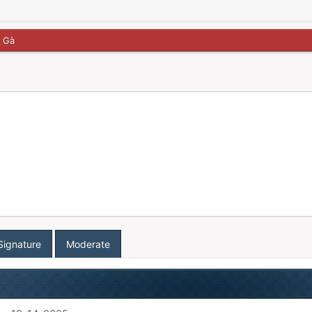
n Gà
Signature
Moderate