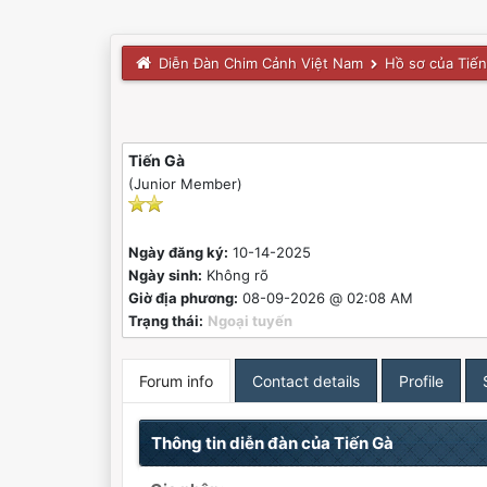
Diễn Đàn Chim Cảnh Việt Nam
Hồ sơ của Tiế
Tiến Gà
(Junior Member)
Ngày đăng ký:
10-14-2025
Ngày sinh:
Không rõ
Giờ địa phương:
08-09-2026 @ 02:08 AM
Trạng thái:
Ngoại tuyến
Forum info
Contact details
Profile
Thông tin diễn đàn của Tiến Gà