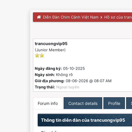
Diễn Đàn Chim Cảnh Việt Nam
Hồ sơ của tra
trancuongvip95
(Junior Member)
Ngày đăng ký:
05-10-2025
Ngày sinh:
Không rõ
Giờ địa phương:
08-06-2026 @ 08:07 AM
Trạng thái:
Ngoại tuyến
Forum info
Contact details
Profile
Thông tin diễn đàn của trancuongvip95