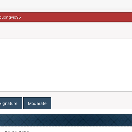
ncuongvip95
Signature
Moderate