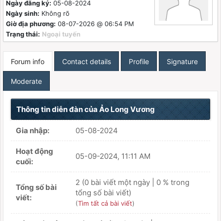
Ngày đăng ký:
05-08-2024
Ngày sinh:
Không rõ
Giờ địa phương:
08-07-2026 @ 06:54 PM
Trạng thái:
Ngoại tuyến
Forum info
Contact details
Profile
Signature
Moderate
Thông tin diễn đàn của Ảo Long Vương
Gia nhập:
05-08-2024
Hoạt động
05-09-2024, 11:11 AM
cuối:
2 (0 bài viết một ngày | 0 % trong
Tổng số bài
tổng số bài viết)
viết:
(
Tìm tất cả bài viết
)