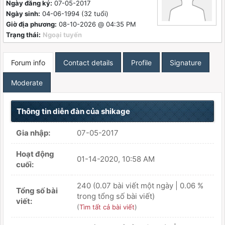
Ngày đăng ký:
07-05-2017
Ngày sinh:
04-06-1994 (32 tuổi)
Giờ địa phương:
08-10-2026 @ 04:35 PM
Trạng thái:
Ngoại tuyến
Forum info
Contact details
Profile
Signature
Moderate
Thông tin diễn đàn của shikage
Gia nhập:
07-05-2017
Hoạt động
01-14-2020, 10:58 AM
cuối:
240 (0.07 bài viết một ngày | 0.06 %
Tổng số bài
trong tổng số bài viết)
viết:
(
Tìm tất cả bài viết
)