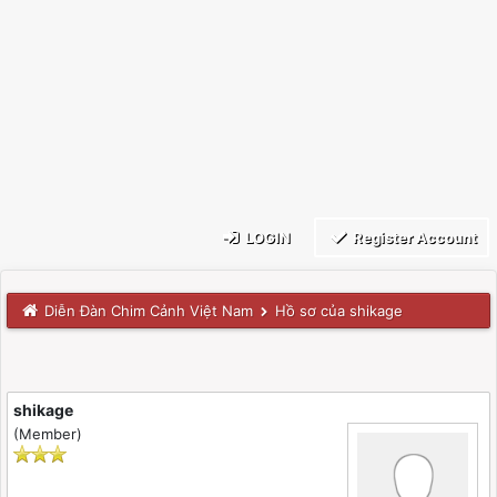
LOGIN
Register Account
Diễn Đàn Chim Cảnh Việt Nam
Hồ sơ của shikage
shikage
(Member)